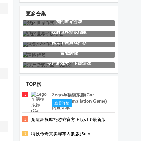
竞速驾驶手游
正版(Road
服版(Real
Trip Game)
Racing 3)
更多合集
我的世界游戏
汽车修理工赛
真实摩托赛车
橄榄球大作战
我的世界珍妮模组
车(car
游戏(Real
手游免费版
视觉小说游戏推荐
mechanic
Bike Racing)
冒险解谜
simulator
丧尸游戏大全下载游戏
我的世界阴间
专业模拟飞行
楚汉群英传无
racing)
版(Honkai
12安卓版(X-
限金币版
TOP榜
Hell)
Plane)
1
Zego车祸模拟器(Car
Crash Compilation Game)
兔克创业记工
植物大战僵尸
植物大战僵尸
查看详情
内置菜单
厂大亨
2修改版
2026修改版
2
竞速狂飙摩托游戏官方正版v1.0最新版
(Plants Vs
Zombies 2)
3
特技传奇真实赛车内购版(Stunt
丧尸小镇破解
假面骑士模拟
太阳系模拟器
Legends)v8 安卓免付费版