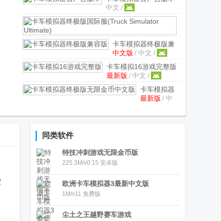
中文
/
6.3.9 手机版
卡
最
车
新
模
卡车模拟器终极版兼
版
/
拟
中文版
/
中文
/
容版
1.0.1 中文不闪退
中
器
文
/
版
卡车模拟16游戏完整版
终
最新版
/
中文
/
1.2.0.7018最新版
极
卡车模拟器
版
最新版
/
中
终极版无限
国
文
/
金币中文版
际
v1.2.9最新汉
服
化直装版
(Truck
同类软件
Simulator
Ultimate)
v1.
特技冲刺游戏无限金币版
最
225.3M/v0.15 安卓版
新
直
索
欧洲卡车模拟器3最新中文版
装
1M/v11 免费版
版
尘土之王越野赛车游戏