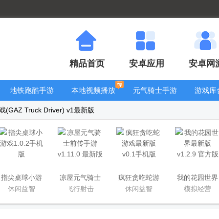
精品首页
安卓应用
安卓网
地铁跑酷手游
本地视频播放
元气骑士手游
游戏库
大全
器
大全
Z Truck Driver) v1最新版
指尖桌球小游
凉屋元气骑士
疯狂贪吃蛇游
我的花园世界
戏
前传手游
戏最新版
最新版
休闲益智
飞行射击
休闲益智
模拟经营