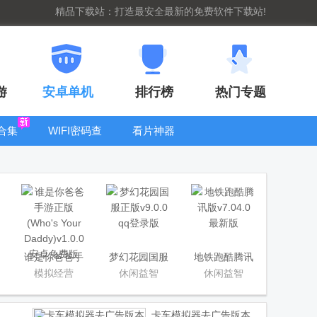
精品下载站：打造最安全最新的免费软件下载站!
游
安卓单机
排行榜
热门专题
合集
WIFI密码查
看片神器
看器
bt手游盒子大
全
谁是你爸爸手
梦幻花园国服
地铁跑酷腾讯
游正版(Who's
正版
版
模拟经营
休闲益智
休闲益智
Your Daddy)
卡车模拟器去广告版本