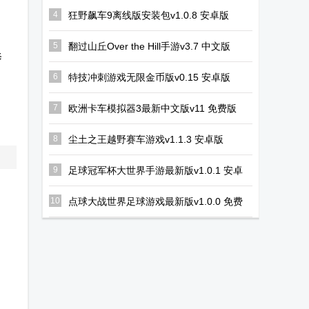
版
器软件
Solar System
4
狂野飙车9离线版安装包v1.0.8 安卓版
(RainDay
Simulator无广
5
翻过山丘Over the Hill手游v3.7 中文版
Studio Game
告
修
Store)
6
特技冲刺游戏无限金币版v0.15 安卓版
7
欧洲卡车模拟器3最新中文版v11 免费版
8
尘土之王越野赛车游戏v1.1.3 安卓版
9
足球冠军杯大世界手游最新版v1.0.1 安卓
版
10
点球大战世界足球游戏最新版v1.0.0 免费
版