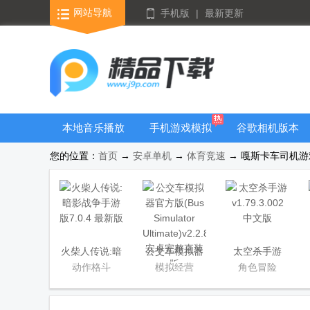
网站导航
手机版
|
最新更新
本地音乐播放
手机游戏模拟
谷歌相机版本
器
器安卓版合集
大全
您的位置：
首页
→
安卓单机
→
体育竞速
→ 嘎斯卡车司机游戏(GA
火柴人传说:暗
公交车模拟器
太空杀手游
影战争手游版
官方版(Bus
动作格斗
模拟经营
角色冒险
Simulator
Ultimate)