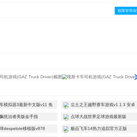
权限管理须
车模拟器3最新中文版v11 免
尘土之王越野赛车游戏v1.1.3 安卓
版
飙统治者美版金手指
点球大战世界足球游戏最新版
06.05.16 移植版
v1.0.0 免费版
despelote移植版v878
极品飞车14热力追踪官方正版
移植
v2.0.28 最新版