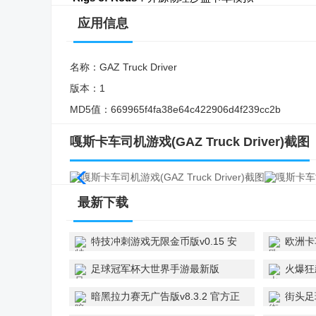
应用信息
名称：
GAZ Truck Driver
版本：
1
MD5值：
669965f4fa38e64c422906d4f239cc2b
嘎斯卡车司机游戏(GAZ Truck Driver)截图
最新下载
特技冲刺游戏无限金币版v0.15 安
欧洲卡
卓版
费版
足球冠军杯大世界手游最新版
火爆狂
v1.0.1 安卓版
v2026.
暗黑拉力赛无广告版v8.3.2 官方正
街头足球
版
Steam