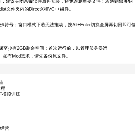
系统，建议关闭杀毒软件后再安装，避免误删重要文件；若遇到黑屏/闪
t文件夹内的DirectX和VC++组件。
号；窗口模式下若无法拖动，按Alt+Enter切换全屏再切回即可
保至少有2GB剩余空间；首次运行前，以管理员身份运
减少卡顿。如有Mod需求，请先备份原文件。
验
旅程
车模拟训练
经营