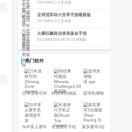
219.4M/v1.1.3 安卓版
足球冠军杯大世界手游最新版
157.6M/v1.0.1 安卓版
火爆狂飙统治者美版金手指
632.5M/v2026.06.05.16 移植版
热门软件
日本漂移空间
特技摩托挑战
篮球热潮物
(Driving Zone
Wheelie
语.apk
Japan)
Challenge1.69
最新版
SUP多人赛车
长途旅行手机
真实赛车3台