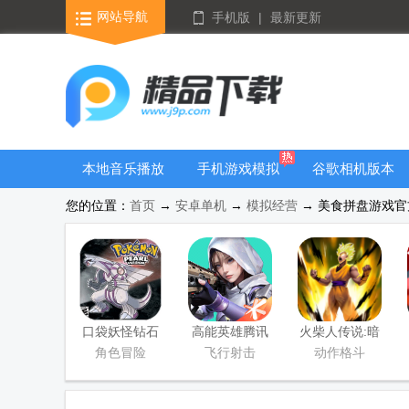
网站导航
手机版
|
最新更新
本地音乐播放
手机游戏模拟
谷歌相机版本
器
器安卓版合集
大全
您的位置：
首页
→
安卓单机
→
模拟经营
→ 美食拼盘游戏官方
口袋妖怪钻石
高能英雄腾讯
火柴人传说:暗
游戏移植版
版
影战争手游版
角色冒险
飞行射击
动作格斗