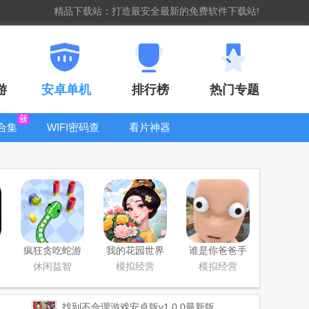
精品下载站：打造最安全最新的免费软件下载站!
游
安卓单机
排行榜
热门专题
合集
WIFI密码查
看片神器
看器
bt手游盒子大
全
疯狂贪吃蛇游
我的花园世界
谁是你爸爸手
戏最新版
最新版
游正版(Who's
休闲益智
模拟经营
模拟经营
Your Daddy)
找到不合理游戏安卓版
v1.0.0最新版