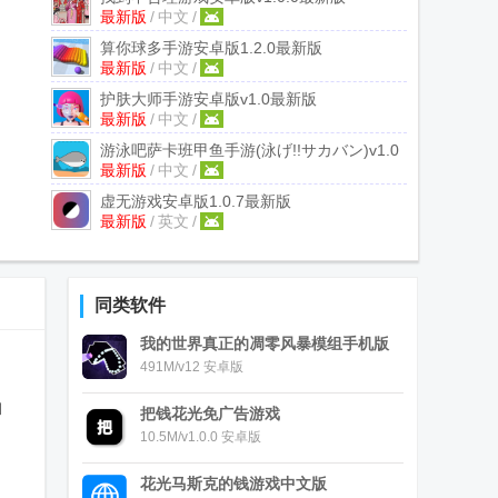
最新版
/
中文
/
算你球多手游安卓版
1.2.0最新版
最新版
/
中文
/
护肤大师手游安卓版
v1.0最新版
最新版
/
中文
/
游泳吧萨卡班甲鱼手游(泳げ!!サカバン)
v1.0
最新版
/
中文
/
最新版
虚无游戏安卓版
1.0.7最新版
最新版
/
英文
/
同类软件
我的世界真正的凋零风暴模组手机版
491M/v12 安卓版
和
把钱花光免广告游戏
10.5M/v1.0.0 安卓版
花光马斯克的钱游戏中文版