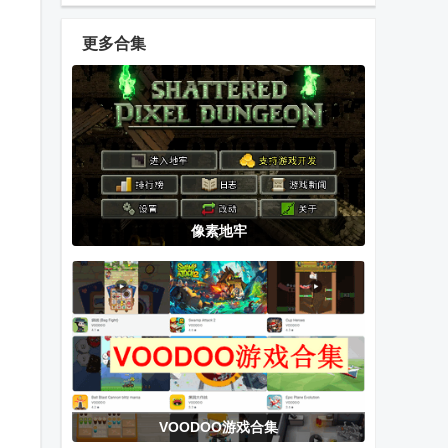
模拟器手游
文无限金币版
金币
(Minibus
更多合集
Simulator
伐木大亨3D版
我的小鲨鱼移
侏罗纪马蒙特
Vietnam)
手游
植版正版
模拟器无限金
币版
战斗的命运骰
办公室大乱斗
安魂曲计划最
像素地牢
子冒险游戏
免广告版
新版本
潜水员戴夫全
闲置小偷大师
幸福家里蹲的
DLC手机汉化
养成方法(语音
版游戏(DAVE
DLC)正式版
THE DIVER)
VOODOO游戏合集
飞机大厨无限
今天都是腿小
RIDDLEJOKER