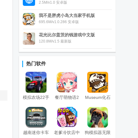
2.5M/v1.0 安卓版
我不是胖虎小岛大当家手机版
695.6M/v1.0.286 安卓版
花光比尔盖茨的钱游戏中文版
120.8M/v1.5 最新版
热门软件
模拟农场22手
餐厅萌物语2
Museum化石
游(Farming
手游
博物馆
Sim 22)
越南迷你卡车
老爹冷饮店中
狗模拟器无限