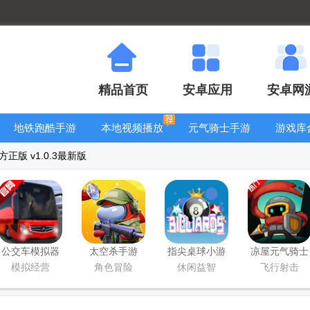
精品首页
安卓应用
安卓网
地铁跑酷手游
本地视频播放
元气骑士手游
游戏库
大全
器
大全
正版 v1.0.3最新版
公交车模拟器
太空杀手游
指尖桌球小游
凉屋元气骑士
官方版(Bus
戏
前传手游
模拟经营
角色冒险
休闲益智
飞行射击
Simulator
Ultimate)