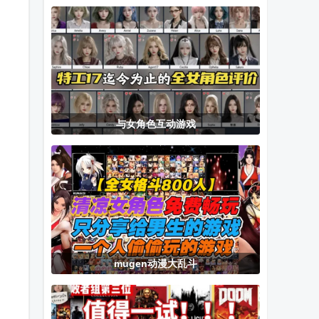
燃油版无限金
游戏
免费安卓汉化
币无限钻石
版
与女角色互动游戏
mugen动漫大乱斗