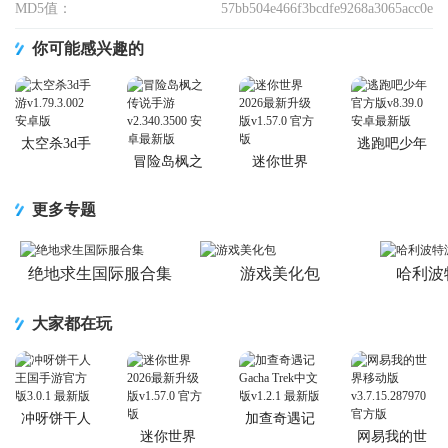
MD5值：
57bb504e466f3bcdfe9268a3065acc0e
你可能感兴趣的
太空杀3d手
逃跑吧少年
游
官方版
冒险岛枫之
迷你世界
传说手游
2026最新升
级版
更多专题
绝地求生国际服合集
游戏美化包
哈利波
大家都在玩
冲呀饼干人
加查奇遇记
王国手游官
Gacha Trek中
迷你世界
网易我的世