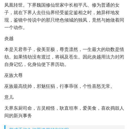
凤凰转世。下界魏国修仙世家中长相平凡、修为普通的女
子，就在下界人去往仙界经受鉴定鉴相之时，她异样地发
现，鉴镜中传说中的那只绝色倾城的独凤，竟然与她做着同
一个动作。
炎越
本是天君帝子，俊美至极，尊贵凛然，一生最大的劫数是情
劫。如果情劫没有渡过，将祸及苍生。因此炎越用法力封闭
自身记忆，化身仙使下界历劫。
巫族大尊
巫族最高统帅，邪魅狂狷，行事乖张，个性喜怒无常。
意儿
天界东厨司命，古灵精怪，耿直坦率，爱美食，喜欢捣鼓人
间的新兴事务