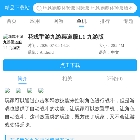
精品下载站
网易光遇手游正版 点亮星空共庆周年
黎明觉醒生机腾讯正版 黎明觉醒生机国际服
首页
应用
网游
单机
排行
专题
蛋仔派对下载 蛋仔派对体验服
花戎手游九游渠道服1.1 九游版
奥特曼王者传奇 正版奥特曼游戏
时间：2026-07-05 14:50
大小：285.4M
系统：Android
语言：中文
点击下载
简介
相关
评论
(0)
玩家可以通过点击和释放技能来控制角色进行战斗，但是游
戏也提供了自动战斗的功能，让玩家可以放置手机，让角色
自动战斗。这种放置类的玩法，既方便了玩家，又不会让游
戏变得乏味。