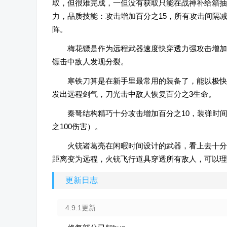
取，但很难完成，一但没有获取只能在战神补给箱抽
力，品质技能：攻击增加百分之15，所有攻击间隔减
阵。
梅花镖是作为远程武器速度快穿透力强攻击增加
镖击中敌人发现分裂。
寒铁刀算是在新手里最常用的装备了，能以极快
发出远程剑气，刀光击中敌人恢复百分之3生命。
秦弩结构精巧十分攻击增加百分之10，装弹时
之100伤害）。
火铳诸葛亮在闲暇时间设计的武器，看上去十分
距离变为远程，火铳飞行道具穿透所有敌人，可以理
更新日志
4.9.1更新