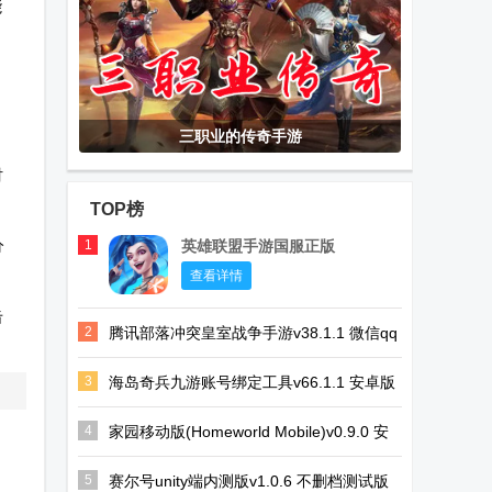
能
三职业的传奇手游
时
TOP榜
分
1
英雄联盟手游国服正版
查看详情
击
2
腾讯部落冲突皇室战争手游v38.1.1 微信qq
一键登录版
3
海岛奇兵九游账号绑定工具v66.1.1 安卓版
4
家园移动版(Homeworld Mobile)v0.9.0 安
卓手机最新版
5
赛尔号unity端内测版v1.0.6 不删档测试版