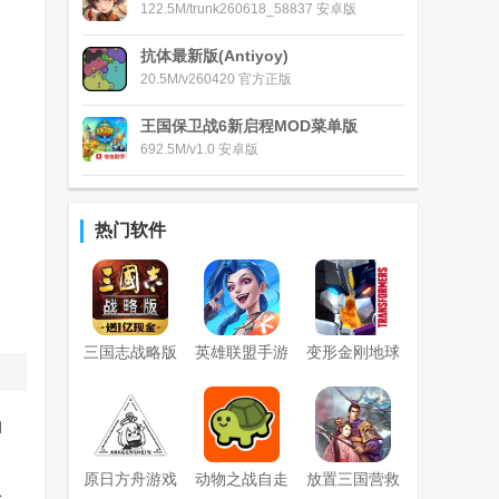
122.5M/trunk260618_58837 安卓版
抗体最新版(Antiyoy)
20.5M/v260420 官方正版
王国保卫战6新启程MOD菜单版
692.5M/v1.0 安卓版
热门软件
三国志战略版
英雄联盟手游
变形金刚地球
九游版
国服正版
之战手游国际
服
和
(Transformers)
原日方舟游戏
动物之战自走
放置三国营救
大