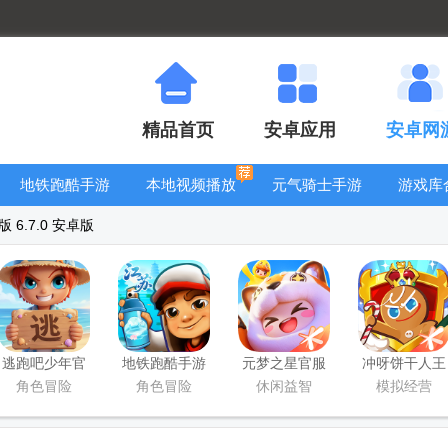
精品首页
安卓应用
安卓网
地铁跑酷手游
本地视频播放
元气骑士手游
游戏库
大全
器
大全
6.7.0 安卓版
逃跑吧少年官
地铁跑酷手游
元梦之星官服
冲呀饼干人王
方版
国服
版
国手游官方版
角色冒险
角色冒险
休闲益智
模拟经营