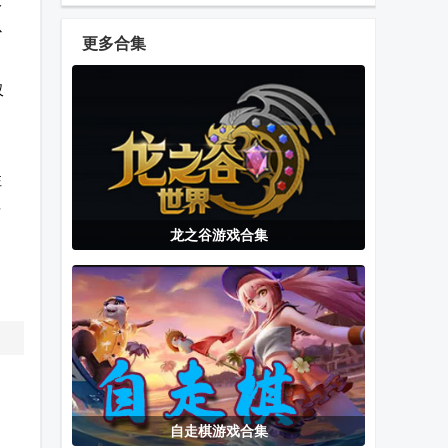
安卓版
棋Super Auto
貂蝉手游
以
Pets最新版
更多合集
仅
clash royale部
万国觉醒国际
演义三国叁
落冲突皇室战
服安卓版
争国际服
注
其
停车场多人游
柑橘CSMOE
熊猫游戏手柄
龙之谷游戏合集
戏汉化版
更新手机版
专业版(Panda
，
CSOL手游
Gamepad
。
Pro)
游戏王手游
SMAPI
练枪模拟器中
MDPro3最新
Launcher启动
文版
版
器
自走棋游戏合集
Roblox国际版
GBA模拟器
轻松记牌器安