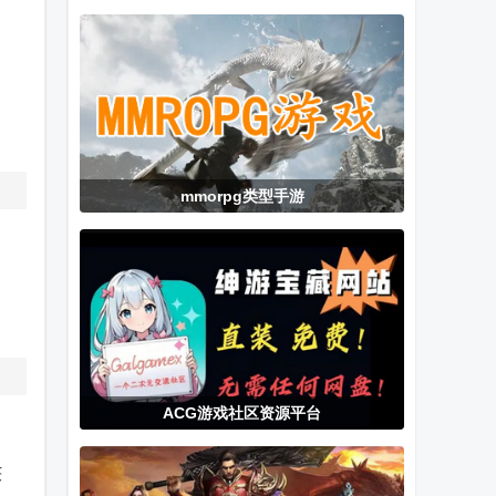
中文内置菜单
(My Boy!)
卓版官方正版
版
mmorpg类型手游
ACG游戏社区资源平台
获