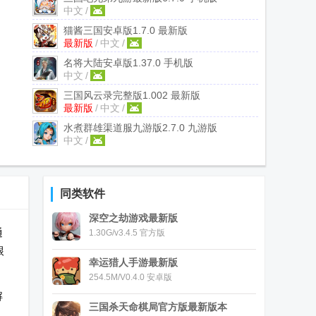
中文
/
猫酱三国安卓版
1.7.0 最新版
最新版
/
中文
/
名将大陆安卓版
1.37.0 手机版
中文
/
三国风云录完整版
1.002 最新版
最新版
/
中文
/
水煮群雄渠道服九游版
2.7.0 九游版
中文
/
同类软件
深空之劫游戏最新版
通
1.30G/v3.4.5 官方版
跟
幸运猎人手游最新版
254.5M/V0.4.0 安卓版
解
三国杀天命棋局官方版最新版本