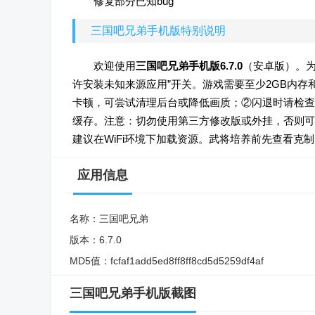
修复部分已知bug
三国吧兄弟手机版特别说明
欢迎使用
三国吧兄弟手机版6.7.0
（安卓版）。
许安装未知来源应用”开关。游戏需要至少2GB内存和
卡顿，可尝试清理后台或降低画质；②闪退时请检查
缓存。注意：切勿使用第三方修改版或外挂，否则可
建议在WiFi环境下加载资源。武将培养前先查看
应用信息
名称：
三国吧兄弟
版本：
6.7.0
MD5值：
fcfaf1add5ed8ff8ff8cd5d5259df4af
三国吧兄弟手机版截图