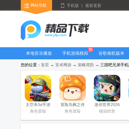
网站导航
手机版
|
最新更新
本地音乐播放
手机游戏模拟
谷歌相机版本
器
器安卓版合集
大全
您的位置：
首页
→
安卓网游
→
策略塔防
→ 三国吧兄弟手机版 
太空杀3d手游
冒险岛枫之传
迷你世界2026
说手游
最新升级版
角色冒险
角色冒险
模拟经营