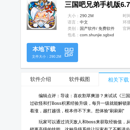
三国吧兄弟手机版6.7
大小：
290.2M
时
语言：
中文
环
类别：
国产软件/ 免费软件
官
包名：
com.shunjie.sgbxd
本地下载
文件大小：290.2M
软件介绍
软件截图
相关下载
编辑点评：导读：喜欢割草爽游？来试试《三国吧
过砍怪和打Boss积累经验升级，每升一级就能解
着涨，越打越强，根本停不下来。想体验“刷刷刷”
玩家可以通过消灭敌人和boss来获取经验值
锁更高级的技能。这种升级系统让玩家有了不断进步