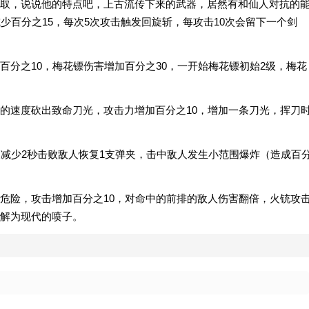
取，说说他的特点吧，上古流传下来的武器，居然有和仙人对抗的
少百分之15，每次5次攻击触发回旋斩，每攻击10次会留下一个剑
百分之10，梅花镖伤害增加百分之30，一开始梅花镖初始2级，梅花
的速度砍出致命刀光，攻击力增加百分之10，增加一条刀光，挥刀
间减少2秒击败敌人恢复1支弹夹，击中敌人发生小范围爆炸（造成百
危险，攻击增加百分之10，对命中的前排的敌人伤害翻倍，火铳攻
解为现代的喷子。