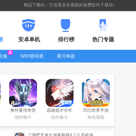
精品下载站：打造最安全最新的免费软件下载站!
游
安卓单机
排行榜
热门专题
合集
WIFI密码查
看片神器
看器
bt手游盒子大
全
奥特曼传奇英
晶核朝夕光年
凹凸世界手游
雄手游正版
官服版
正版
动作格斗
动作格斗
角色冒险
三国吧兄弟九游最新版
6.7.0 手机版