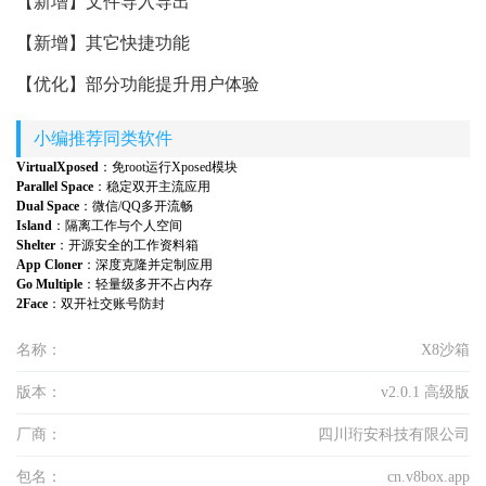
【新增】文件导入导出
【新增】其它快捷功能
【优化】部分功能提升用户体验
小编推荐同类软件
VirtualXposed
：免root运行Xposed模块
Parallel Space
：稳定双开主流应用
Dual Space
：微信/QQ多开流畅
Island
：隔离工作与个人空间
Shelter
：开源安全的工作资料箱
App Cloner
：深度克隆并定制应用
Go Multiple
：轻量级多开不占内存
2Face
：双开社交账号防封
名称：
X8沙箱
版本：
v2.0.1 高级版
厂商：
四川珩安科技有限公司
包名：
cn.v8box.app