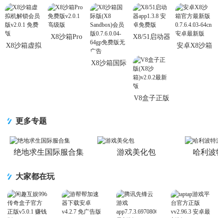
求。这里涵盖X8沙箱会员版解锁版，破解版，官方正版，最新版，
老版本，用户可自由选择自己需要的版本进行体验和使用。..
X8沙箱Pro
X8/51启动器
X8沙箱虚拟
安卓X8沙箱
免费版
app1.3.8 安
机解锁会员
官方最新版
v2.0.1 高级
卓免费版
X8沙箱国际
版v2.0.1 免
0.7.6.4.03-
版
版(X8
费版
64cn 安卓最
Sandbox)会
新版
员版
V8盒子正版
0.7.6.0.04-
(X8沙
64gp免费版
箱)v2.0.2最
更多专题
新版
绝地求生国际服合集
游戏美化包
哈利波
大家都在玩