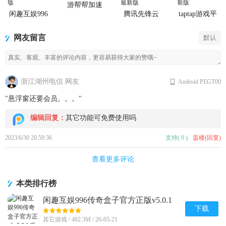
游帮帮加速
器下载安卓
闲趣互娱996
腾讯先锋云
taptap游戏平
传奇盒子官
游戏app
台官方正版
方正版
网友留言
默认
浙江湖州电信 网友
Android PEGT00
"悬浮窗还要会员。。。"
编辑回复：
其它功能可免费使用吗
2023/6/30 20:59:36
支持
(
0
)
盖楼(回复)
查看更多评论
本类排行榜
闲趣互娱996传奇盒子官方正版v5.0.1
赚钱版
下载
其它游戏 / 482.3M / 26-05-21