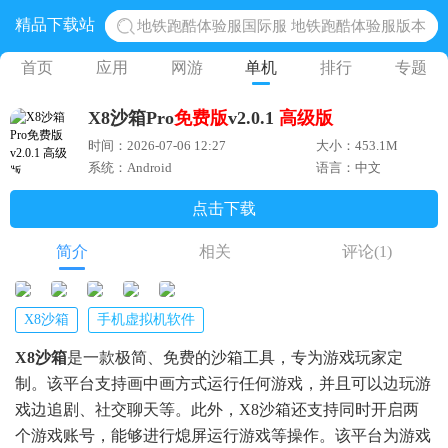
地铁跑酷体验服国际服 地铁跑酷体验服版本
精品下载站
网易光遇手游正版 点亮星空共庆周年
首页
应用
网游
单机
排行
专题
黎明觉醒生机腾讯正版 黎明觉醒生机国际服
蛋仔派对下载 蛋仔派对体验服
X8沙箱Pro
免费版
v2.0.1
高级版
奥特曼王者传奇 正版奥特曼游戏
时间：2026-07-06 12:27
大小：453.1M
系统：Android
语言：中文
点击下载
简介
相关
评论
(1)
X8沙箱
手机虚拟机软件
X8沙箱
是一款极简、免费的沙箱工具，专为游戏玩家定
制。该平台支持画中画方式运行任何游戏，并且可以边玩游
戏边追剧、社交聊天等。此外，X8沙箱还支持同时开启两
个游戏账号，能够进行熄屏运行游戏等操作。该平台为游戏