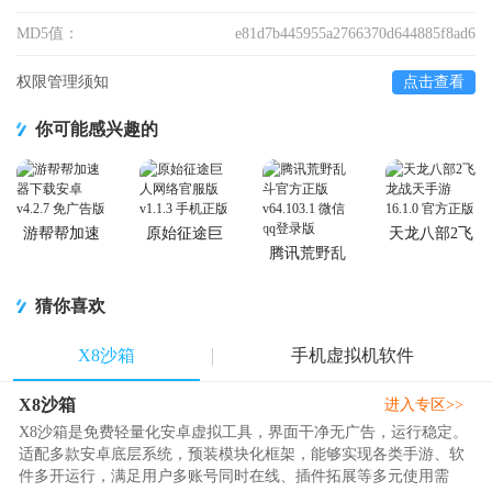
MD5值：
e81d7b445955a2766370d644885f8ad6
权限管理须知
点击查看
你可能感兴趣的
游帮帮加速
原始征途巨
天龙八部2飞
器下载安卓
人网络官服
龙战天手游
腾讯荒野乱
版
斗官方正版
猜你喜欢
X8沙箱
手机虚拟机软件
X8沙箱
进入专区>>
X8沙箱是免费轻量化安卓虚拟工具，界面干净无广告，运行稳定。
适配多款安卓底层系统，预装模块化框架，能够实现各类手游、软
件多开运行，满足用户多账号同时在线、插件拓展等多元使用需