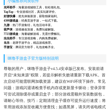
小编推荐同类软件
光环助手
：海量游戏辅助工具，轻松领礼包。
TapTap
：专业游戏社区，真实玩家评价。
好游快爆
：抢先体验新游，获取独家福利。
4399游戏盒
：经典页游手游，一站式下载。
九游
：热门手游集结，礼包活动丰富。
葫芦侠
：游戏修改加速，免费玩破解版。
7723游戏盒
：海量破解游戏，无需付费畅玩。
虫虫助手
：专注游戏攻略，内购免费破解。
当乐
：老牌手游平台，精品游戏推荐。
手游宝
：腾讯官方助手，礼包攻略齐全。
咪噜手游盒子官方版特别说明
尊敬的用户，咪噜手游盒子v4.5.4安卓版已发布。安装前请
开启“未知来源”权限，若提示解析失败请重新下载APK。首
次启动可能需联网加载资源，建议在WiFi环境下操作。常见
问题：游戏闪退请检查手机内存或更新显卡驱动；登录异常
可尝试清除缓存或重启盒子；部分游戏需额外安装数据包，
请耐心等待。技巧：定期清理盒子缓存可提升运行速度；将
常用游戏添加至收藏方便查找；如遇黑屏，请关闭省电模式