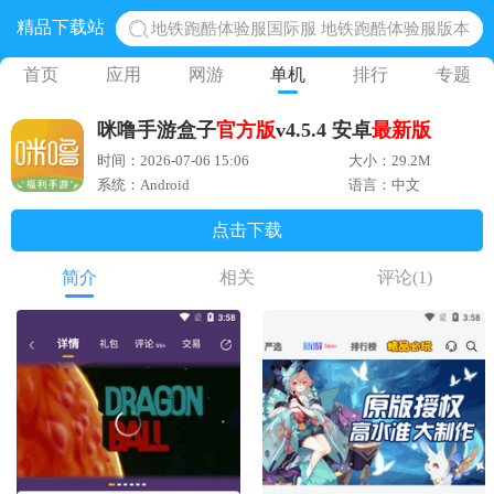
精品下载站
地铁跑酷体验服国际服 地铁跑酷体验服版本
网易光遇手游正版 点亮星空共庆周年
首页
应用
网游
单机
排行
专题
黎明觉醒生机腾讯正版 黎明觉醒生机国际服
咪噜手游盒子
官方版
v4.5.4 安卓
最新版
蛋仔派对下载 蛋仔派对体验服
时间：2026-07-06 15:06
大小：29.2M
奥特曼王者传奇 正版奥特曼游戏
系统：Android
语言：中文
点击下载
简介
相关
评论
(1)