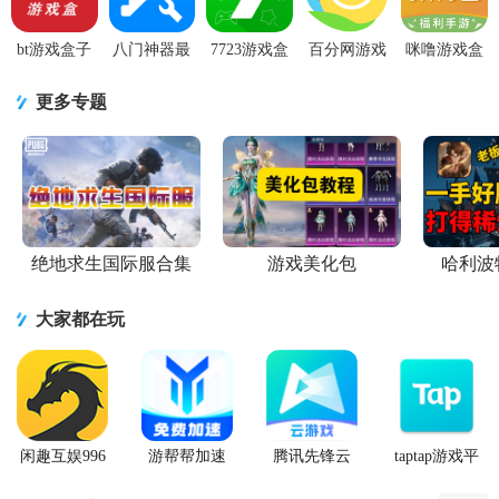
bt游戏盒子
八门神器最
7723游戏盒
百分网游戏
咪噜游戏盒
app3.9.1313
新版下载
安卓官方版
盒子app安卓
app4.7.7 手
最新版
2026官方版
v5.8.7 正版
版v6.1.5 官
机最新版附
更多专题
v4.0.5 手机
方正版
ios版
版
绝地求生国际服合集
游戏美化包
哈利波
大家都在玩
闲趣互娱996
游帮帮加速
腾讯先锋云
taptap游戏平
传奇盒子官
器下载安卓
游戏app
台官方正版
方正版