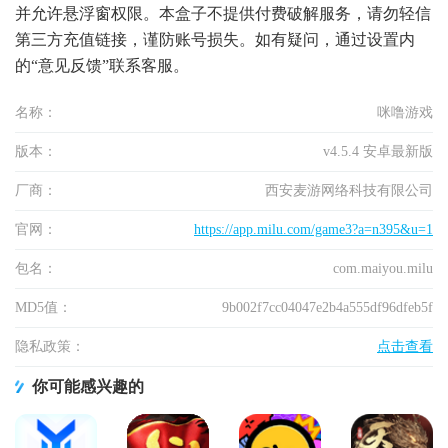
并允许悬浮窗权限。本盒子不提供付费破解服务，请勿轻信
第三方充值链接，谨防账号损失。如有疑问，通过设置内
的“意见反馈”联系客服。
名称：
咪噜游戏
版本：
v4.5.4 安卓最新版
厂商：
西安麦游网络科技有限公司
官网：
https://app.milu.com/game3?a=n395&u=1
包名：
com.maiyou.milu
MD5值：
9b002f7cc04047e2b4a555df96dfeb5f
隐私政策：
点击查看
你可能感兴趣的