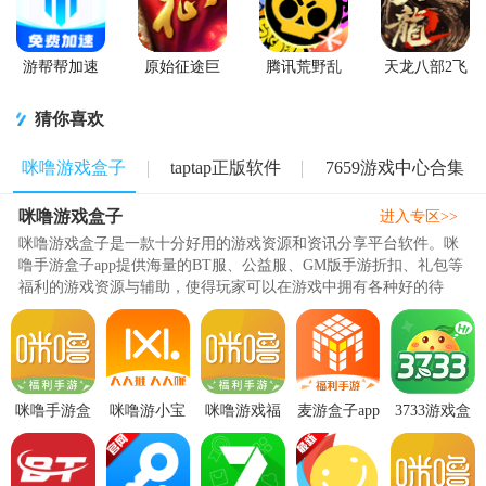
游帮帮加速
原始征途巨
腾讯荒野乱
天龙八部2飞
器下载安卓
人网络官服
斗官方正版
龙战天手游
版
猜你喜欢
咪噜游戏盒子
taptap正版软件
7659游戏中心合集
咪噜游戏盒子
进入专区>>
咪噜游戏盒子是一款十分好用的游戏资源和资讯分享平台软件。咪
噜手游盒子app提供海量的BT服、公益服、GM版手游折扣、礼包等
福利的游戏资源与辅助，使得玩家可以在游戏中拥有各种好的待
遇，如上线送满VIP、无限元宝、高比例充值、高爆率快速通关等
等。同时，该应用还支持对游戏相关交易，如账号等，帮助用户可
以轻松地拥有一个强大的号，以求刺激与快感。不仅提供多种福利
与资源，而且还提供游戏资讯分享，让玩家能够及时..
咪噜手游盒
咪噜游小宝
咪噜游戏福
麦游盒子app
3733游戏盒
子官方版
推广平台
利手游平台
下载bt游戏
子app最新版
v4.5.4 安卓
V1.4.1 官方
V4.7.7 官方
盒v4.4.7最
v6.5.10 官方
最新版
安卓版
正版
新版附ios
版