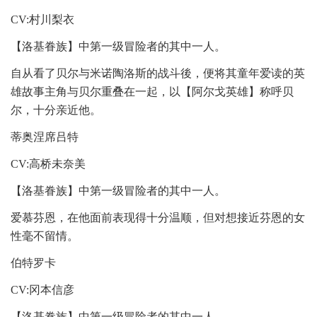
CV:村川梨衣
【洛基眷族】中第一级冒险者的其中一人。
自从看了贝尔与米诺陶洛斯的战斗後，便将其童年爱读的英
雄故事主角与贝尔重叠在一起，以【阿尔戈英雄】称呼贝
尔，十分亲近他。
蒂奥涅席吕特
CV:高桥未奈美
【洛基眷族】中第一级冒险者的其中一人。
爱慕芬恩，在他面前表现得十分温顺，但对想接近芬恩的女
性毫不留情。
伯特罗卡
CV:冈本信彦
【洛基眷族】中第一级冒险者的其中一人。