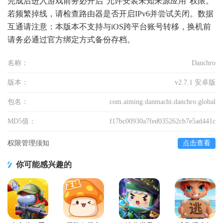
完成后进入游戏前务必开启“允许安装未知来源应用”权限。
若频繁掉线，请检查路由器是否开启IPv6并尝试关闭。数据
互通请注意：本版本不支持与iOS跨平台账号转移，换机前
请务必通过官方绑定方式备份存档。
名称：
Danchro
版本：
v2.7.1 安卓版
包名：
com.aiming.danmachi.danchro.global
MD5值：
f17bc00930a7fed035262cb7e5ad441c
权限管理须知
点击查看
你可能感兴趣的