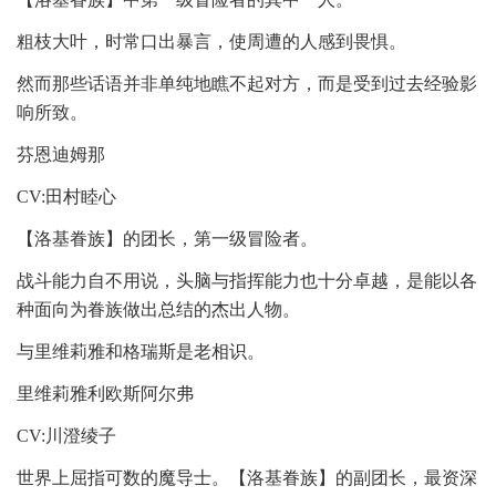
粗枝大叶，时常口出暴言，使周遭的人感到畏惧。
然而那些话语并非单纯地瞧不起对方，而是受到过去经验影
响所致。
芬恩迪姆那
CV:田村睦心
【洛基眷族】的团长，第一级冒险者。
战斗能力自不用说，头脑与指挥能力也十分卓越，是能以各
种面向为眷族做出总结的杰出人物。
与里维莉雅和格瑞斯是老相识。
里维莉雅利欧斯阿尔弗
CV:川澄绫子
世界上屈指可数的魔导士。【洛基眷族】的副团长，最资深