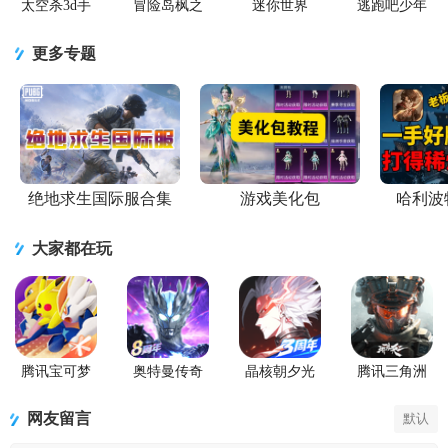
太空杀3d手
冒险岛枫之
迷你世界
逃跑吧少年
游
传说手游
2026最新升
官方版
级版
更多专题
绝地求生国际服合集
游戏美化包
哈利波
大家都在玩
腾讯宝可梦
奥特曼传奇
晶核朝夕光
腾讯三角洲
大集结国服
英雄手游正
年官服版
行动手游官
正式版
版
方正版
网友留言
默认