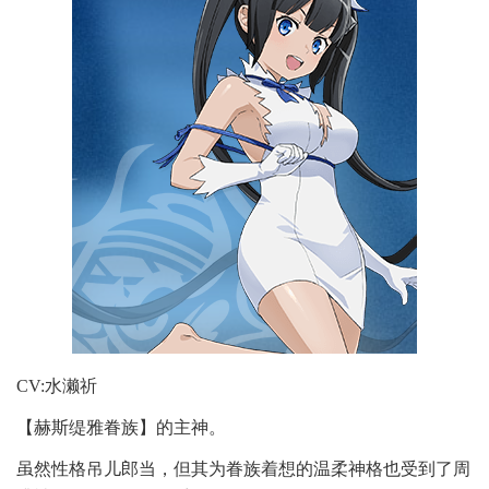
CV:水濑祈
【赫斯缇雅眷族】的主神。
虽然性格吊儿郎当，但其为眷族着想的温柔神格也受到了周