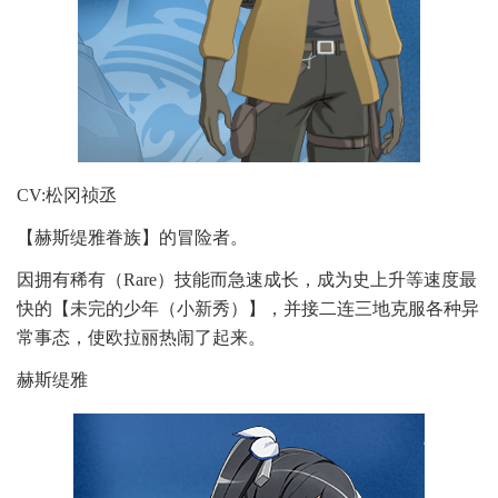
CV:松冈祯丞
【赫斯缇雅眷族】的冒险者。
因拥有稀有（Rare）技能而急速成长，成为史上升等速度最
快的【未完的少年（小新秀）】，并接二连三地克服各种异
常事态，使欧拉丽热闹了起来。
赫斯缇雅