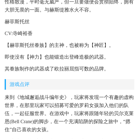
性格散漫，平时毫无威严，但一旦要做便会贯彻始终，拥有
大胆无畏的一面。与赫斯缇雅水火不容。
赫菲斯托丝
CV:寺崎裕香
【赫菲斯托丝眷族】的主神，也被称为【神匠】。
即使没有【神力】也能锻造出登峰造极的武器。
其眷族制作的武器成了欧拉丽屈指可数的品牌。
游戏点评
来到《地城邂逅战斗编年史》，玩家将发现一个有趣的虚构
世界，在那里玩家可以招募可爱的罗莉女孩加入他们的队
伍，一起征服世界。在游戏中，玩家将跟随年轻的贝尔克莱
恩(Bell Crane)的脚步，在一个充满陷阱的探险之旅中，“摁
住”自己喜欢的女孩。