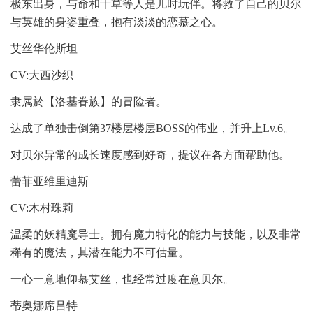
极东出身，与命和千草等人是儿时玩伴。将救了自己的贝尔
与英雄的身姿重叠，抱有淡淡的恋慕之心。
艾丝华伦斯坦
CV:大西沙织
隶属於【洛基眷族】的冒险者。
达成了单独击倒第37楼层楼层BOSS的伟业，并升上Lv.6。
对贝尔异常的成长速度感到好奇，提议在各方面帮助他。
蕾菲亚维里迪斯
CV:木村珠莉
温柔的妖精魔导士。拥有魔力特化的能力与技能，以及非常
稀有的魔法，其潜在能力不可估量。
一心一意地仰慕艾丝，也经常过度在意贝尔。
蒂奥娜席吕特