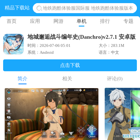
精品下载站
地铁跑酷体验服国际服 地铁跑酷体验服版本
网易光遇手游正版 点亮星空共庆周年
首页
应用
网游
单机
排行
专题
黎明觉醒生机腾讯正版 黎明觉醒生机国际服
地城邂逅战斗编年史(Danchro)v2.7.1 安卓版
蛋仔派对下载 蛋仔派对体验服
时间：2026-07-06 05:01
大小：283.1M
奥特曼王者传奇 正版奥特曼游戏
系统：Android
语言：中文
点击下载
简介
相关
评论
(0)