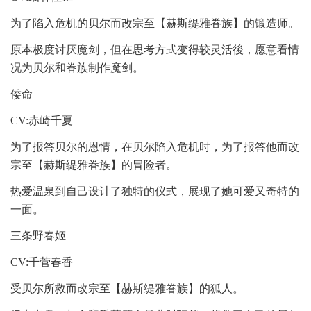
为了陷入危机的贝尔而改宗至【赫斯缇雅眷族】的锻造师。
原本极度讨厌魔剑，但在思考方式变得较灵活後，愿意看情
况为贝尔和眷族制作魔剑。
倭命
CV:赤崎千夏
为了报答贝尔的恩情，在贝尔陷入危机时，为了报答他而改
宗至【赫斯缇雅眷族】的冒险者。
热爱温泉到自己设计了独特的仪式，展现了她可爱又奇特的
一面。
三条野春姬
CV:千菅春香
受贝尔所救而改宗至【赫斯缇雅眷族】的狐人。