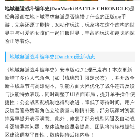
地城邂逅战斗编年史(DanMachi BATTLE CHRONICLE)
是
经典漫画在地下城寻求邂逅是否搞错了什么的正版rpg手
游，完美还原了剧情，3d动作玩法，玩家将在这个虚构的世
界中与可爱的女孩们一起征服世界，丰富的玩法和趣味的探
险正等着你。
地城邂逅战斗编年史(Danchro)最新动态
《地城邂逅战斗编年史》安卓版v2.7.1现已发布！本次更新
新增了多位人气角色（如【琉璃昂】限定形态），并开放全
新主线章节与高难副本。功能方面大幅优化了战斗连击反馈
与技能特效表现，同时调整了UI界面布局，提升单手操作便
捷性；公会战匹配机制也得到改进，降低了等待时间。用户
反馈普遍称赞新角色立绘质量与剧情补完，部分玩家对资源
掉落率提升表示满意。此外，修复了部分机型闪退及自动战
斗逻辑异常问题，整体流畅度显著提高。团队将持续根据社
区建议调整平衡性，敬请期待后续内容！