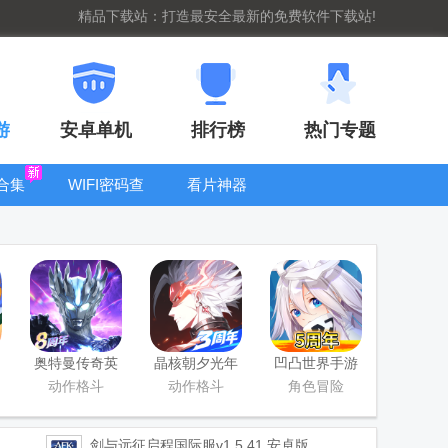
精品下载站：打造最安全最新的免费软件下载站!
游
安卓单机
排行榜
热门专题
合集
WIFI密码查
看片神器
看器
bt手游盒子大
全
奥特曼传奇英
晶核朝夕光年
凹凸世界手游
雄手游正版
官服版
正版
动作格斗
动作格斗
角色冒险
剑与远征启程国际服
v1.5.41 安卓版