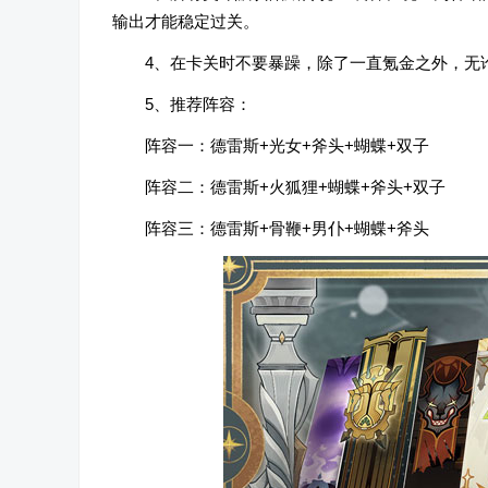
输出才能稳定过关。
4、在卡关时不要暴躁，除了一直氪金之外，无
5、推荐阵容：
阵容一：德雷斯+光女+斧头+蝴蝶+双子
阵容二：德雷斯+火狐狸+蝴蝶+斧头+双子
阵容三：德雷斯+骨鞭+男仆+蝴蝶+斧头