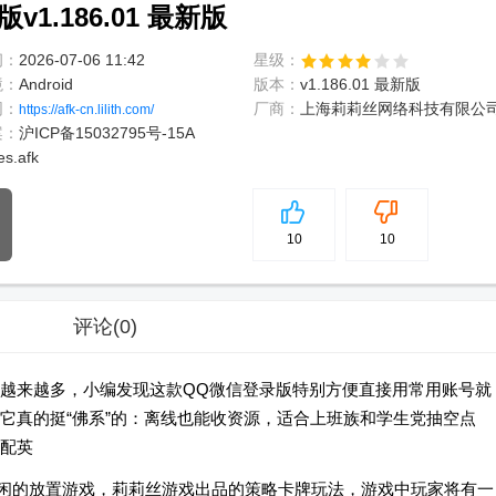
1.186.01 最新版
间：
2026-07-06 11:42
星级：
境：
Android
版本：
v1.186.01 最新版
网：
厂商：
上海莉莉丝网络科技有限公
https://afk-cn.lilith.com/
案：
沪ICP备15032795号-15A
es.afk
5
分
10
10
评论
(0)
越来越多，小编发现这款QQ微信登录版特别方便直接用常用账号就
它真的挺“佛系”的：离线也能收资源，适合上班族和学生党抽空点
配英
非常体闲的放置游戏，莉莉丝游戏出品的策略卡牌玩法，游戏中玩家将有一