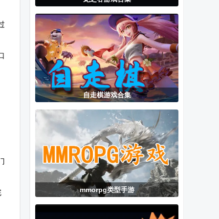
SMAPI
练枪模拟器中
Roblox国际版
Launcher启动
文版
中文内置菜单
过
器
版
口
自走棋游戏合集
门
mmorpg类型手游
完