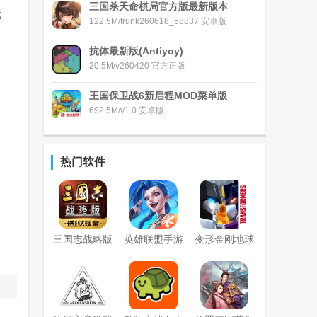
三国杀天命棋局官方版最新版本
玩
122.5M/trunk260618_58837 安卓版
抗体最新版(Antiyoy)
20.5M/v260420 官方正版
王国保卫战6新启程MOD菜单版
692.5M/v1.0 安卓版
热门软件
三国志战略版
英雄联盟手游
变形金刚地球
九游版
国服正版
之战手游国际
服
(Transformers)