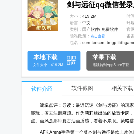
剑与远征qq微信登录版v
大小：
419.2M
时
语言：
中文
环
类别：
国产软件/ 免费软件
官
隐私政策：
备
点击查看
包名：
com.tencent.tmgp.lilithgam
本地下载
苹果下载
文件大小：419.2M
需跳转到AppStore下载
软件截图
相关下载
软件介绍
编辑点评：导读：最近沉迷《剑与远征》的玩家
能玩，省去注册麻烦。作为莉莉丝出品的放置卡牌，
点。画风是那种复古油画质感，看着不累眼。策略搭
AFK Arena手游第一个版本剑与远征是款