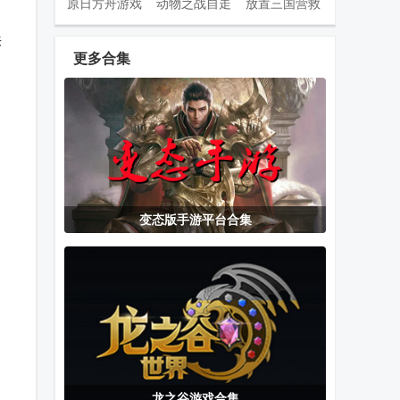
原日方舟游戏
动物之战自走
放置三国营救
安卓版
棋Super Auto
貂蝉手游
来
Pets最新版
更多合集
clash royale部
万国觉醒国际
演义三国叁
落冲突皇室战
服安卓版
争国际服
捕鱼皇帝游戏
玩姜湖领红包
停车场多人游
变态版手游平台合集
官方正版
版手游平台
戏汉化版
柑橘CSMOE
熊猫游戏手柄
游戏王手游
更新手机版
专业版(Panda
MDPro3最新
CSOL手游
Gamepad
版
Pro)
龙之谷游戏合集