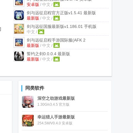
安卓版
/
中文
/
剑与远征启程官方正版
v1.5.41 最新版
最新版
/
中文
/
剑与远征国服最新版
v1.186.01 手机版
司
中文
/
剑与远征启程手游国际服(AFK 2
最新版
/
中文
/
Journey)
v1.5.41 最新版
誓约之剑
0.0.0.4 最新版
最新版
/
中文
/
同类软件
深空之劫游戏最新版
1.30G/v3.4.5 官方版
幸运猎人手游最新版
254.5M/V0.4.0 安卓版