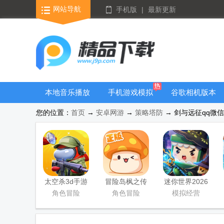
网站导航
手机版
|
最新更新
本地音乐播放
手机游戏模拟
谷歌相机版本
器
器安卓版合集
大全
您的位置：
首页
→
安卓网游
→
策略塔防
→ 剑与远征qq微信登
太空杀3d手游
冒险岛枫之传
迷你世界2026
说手游
最新升级版
角色冒险
角色冒险
模拟经营