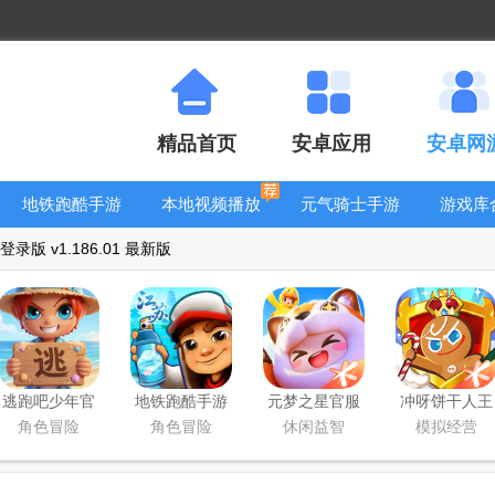
精品首页
安卓应用
安卓网
地铁跑酷手游
本地视频播放
元气骑士手游
游戏库
大全
器
大全
录版 v1.186.01 最新版
逃跑吧少年官
地铁跑酷手游
元梦之星官服
冲呀饼干人王
方版
国服
版
国手游官方版
角色冒险
角色冒险
休闲益智
模拟经营