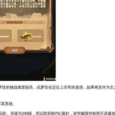
萝玟的挑战难度较高，忒萝玟在定位上非常的迷惑，如果将其作为主
C某英雄。
品阶、等级为240级，所以阵容能均C最好，讲究极限控制而不是爆