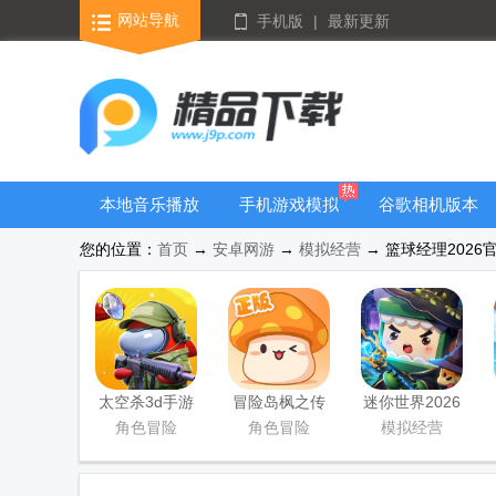
网站导航
手机版
|
最新更新
本地音乐播放
手机游戏模拟
谷歌相机版本
器
器安卓版合集
大全
您的位置：
首页
→
安卓网游
→
模拟经营
→ 篮球经理2026官方
太空杀3d手游
冒险岛枫之传
迷你世界2026
说手游
最新升级版
角色冒险
角色冒险
模拟经营