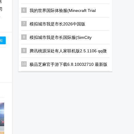
据
切
6
我的世界国际体验服(Minecraft Trial
apk)v1.19.73.02最新免费版
持
7
模拟城市我是市长2026中国版
v2.1.21444.32928 qq登录
8
模拟城市我是市长国际服(SimCity
知
BuildIt)v1.78.1.13772656 谷歌正版
9
腾讯桃源深处有人家联机版2.5.1106 qq微
信登录版【附兑换码】
10
极品芝麻官手游下载6.8.10032710 最新版