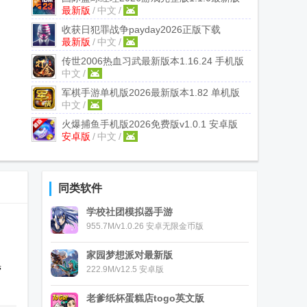
最新版
/
中文
/
收获日犯罪战争payday2026正版下载
最新版
/
中文
/
2023.1.0 最新版
传世2006热血习武最新版本
1.16.24 手机版
中文
/
军棋手游单机版2026最新版本
1.82 单机版
中文
/
火爆捕鱼手机版2026免费版
v1.0.1 安卓版
安卓版
/
中文
/
同类软件
学校社团模拟器手游
955.7M/v1.0.26 安卓无限金币版
家园梦想派对最新版
营
222.9M/v12.5 安卓版
老爹纸杯蛋糕店togo英文版