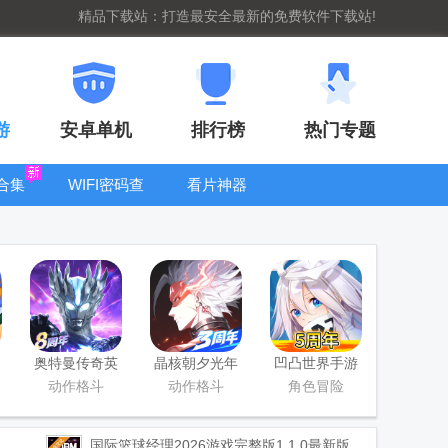
精品下载站：打造最安全最新的免费软件下载站!
游
安卓单机
排行榜
热门专题
合集
WIFI密码查
看片神器
看器
bt手游盒子大
全
奥特曼传奇英
晶核朝夕光年
凹凸世界手游
雄手游正版
官服版
正版
动作格斗
动作格斗
角色冒险
国际篮球经理2026游戏完整版
1.1.0最新版