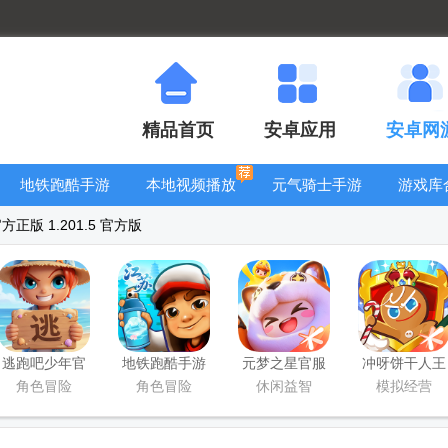
精品首页
安卓应用
安卓网
地铁跑酷手游
本地视频播放
元气骑士手游
游戏库
大全
器
大全
正版 1.201.5 官方版
逃跑吧少年官
地铁跑酷手游
元梦之星官服
冲呀饼干人王
方版
国服
版
国手游官方版
角色冒险
角色冒险
休闲益智
模拟经营