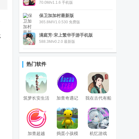
70.0M/v1.1.6 手机版
保卫加加村最新版
练
365.8M/V1.0.530 免费版
满庭芳·宋上繁华手游手机版
式
588.3M/v0.2.0 最新版
！
热门软件
筑梦长安生活
加查奇遇记
我在古代有船
游戏
Gacha Trek中
队1.1免广告版
文版
加查超越
捣蛋小孩模
机忆游戏