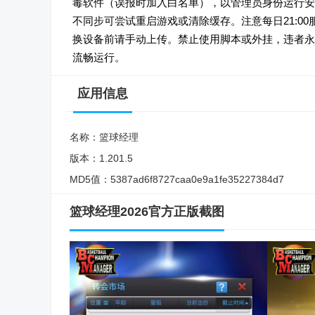
毒软件（误报时加入白名单），以管理员身份运行安装
不同步可尝试重启游戏或清除缓存。注意每日21:0
换设备前请手动上传。禁止使用脚本或外挂，违者永久封
流畅运行。
应用信息
名称：
篮球经理
版本：
1.201.5
MD5值：
5387ad6f8727caa0e9a1fe35227384d7
篮球经理2026官方正版截图