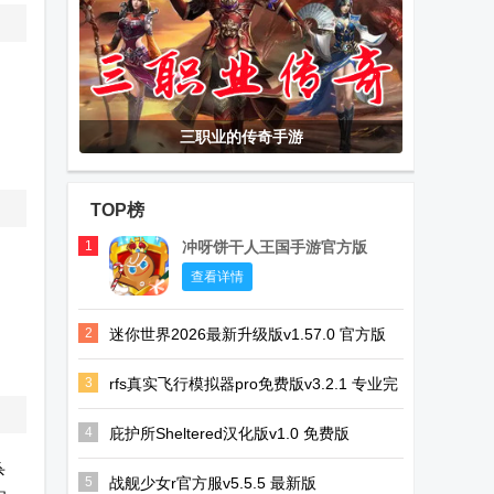
三职业的传奇手游
TOP榜
1
冲呀饼干人王国手游官方版
查看详情
2
迷你世界2026最新升级版v1.57.0 官方版
3
rfs真实飞行模拟器pro免费版v3.2.1 专业完
整版
4
庇护所Sheltered汉化版v1.0 免费版
杀
5
战舰少女r官方服v5.5.5 最新版