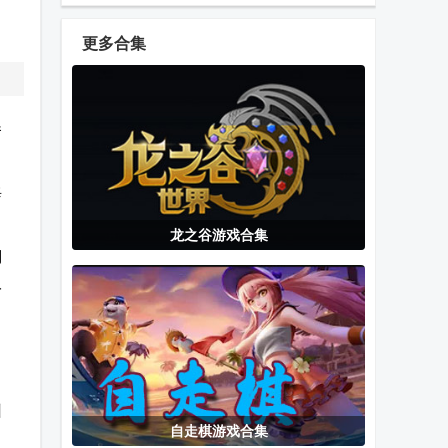
(Gacha Ultra)
拟.apk
更多合集
加查咖啡厅
My virtual
小忍计划沙漠
(Gacha Cafe)
baby care
篇(Viva
参
game手游
Project)直玩
版
每
游戏王手游
SMAPI
练枪模拟器中
龙之谷游戏合集
MDPro3最新
Launcher启动
文版
制
版
器
取
Roblox国际版
GBA模拟器
轻松记牌器安
中文内置菜单
(My Boy!)
卓版官方正版
版
训
自走棋游戏合集
我的世界烦人
二羊jojo版手
地平线行者