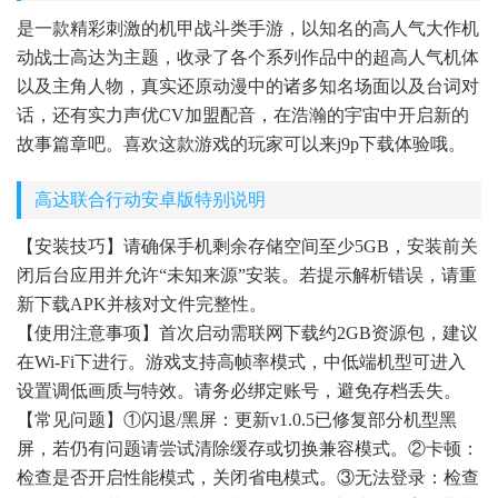
是一款精彩刺激的机甲战斗类手游，以知名的高人气大作机
动战士高达为主题，收录了各个系列作品中的超高人气机体
以及主角人物，真实还原动漫中的诸多知名场面以及台词对
话，还有实力声优CV加盟配音，在浩瀚的宇宙中开启新的
故事篇章吧。喜欢这款游戏的玩家可以来j9p下载体验哦。
高达联合行动安卓版特别说明
【安装技巧】请确保手机剩余存储空间至少5GB，安装前关
闭后台应用并允许“未知来源”安装。若提示解析错误，请重
新下载APK并核对文件完整性。
【使用注意事项】首次启动需联网下载约2GB资源包，建议
在Wi-Fi下进行。游戏支持高帧率模式，中低端机型可进入
设置调低画质与特效。请务必绑定账号，避免存档丢失。
【常见问题】①闪退/黑屏：更新v1.0.5已修复部分机型黑
屏，若仍有问题请尝试清除缓存或切换兼容模式。②卡顿：
检查是否开启性能模式，关闭省电模式。③无法登录：检查