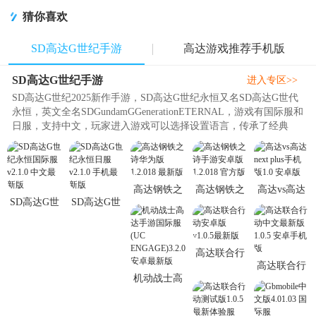
级版
猜你喜欢
SD高达G世纪手游
高达游戏推荐手机版
SD高达G世纪手游
进入专区>>
SD高达G世纪2025新作手游，SD高达G世纪永恒又名SD高达G世代
永恒，英文全名SDGundamGGenerationETERNAL，游戏有国际服和
日服，支持中文，玩家进入游戏可以选择设置语言，传承了经典
的“G世代”系列玩法，能让你操控原..
高达钢铁之
高达钢铁之
高达vs高达
SD高达G世
SD高达G世
诗华为版
诗手游安卓
next plus手
纪永恒国际
纪永恒日服
1.2.018 最新
版1.2.018 官
机版1.0 安
服v2.1.0 中
v2.1.0 手机
版
方版
卓版
文最新版
最新版
高达联合行
高达联合行
动安卓版
机动战士高
动中文最新
v1.0.5最新
达手游国际
版1.0.5 安卓
版
服(UC
手机版