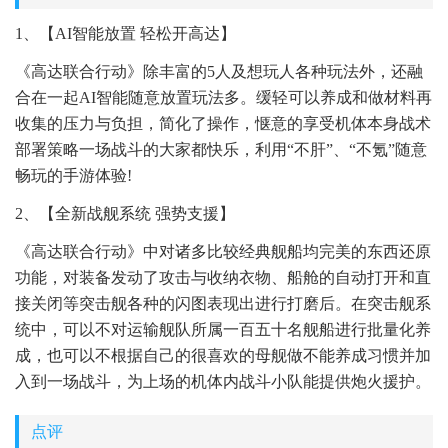
1、【AI智能放置 轻松开高达】
《高达联合行动》除丰富的5人及想玩人各种玩法外，还融
合在一起AI智能随意放置玩法多。缓轻可以养成和做材料再
收集的压力与负担，简化了操作，惬意的享受机体本身战术
部署策略一场战斗的大家都快乐，利用“不肝”、“不氪”随意
畅玩的手游体验!
2、【全新战舰系统 强势支援】
《高达联合行动》中对诸多比较经典舰船均完美的东西还原
功能，对装备发动了攻击与收纳衣物、船舱的自动打开和直
接关闭等突击舰各种的闪图表现出进行打磨后。在突击舰系
统中，可以不对运输舰队所属一百五十名舰船进行批量化养
成，也可以不根据自己的很喜欢的母舰做不能养成习惯并加
入到一场战斗，为上场的机体内战斗小队能提供炮火援护。
点评