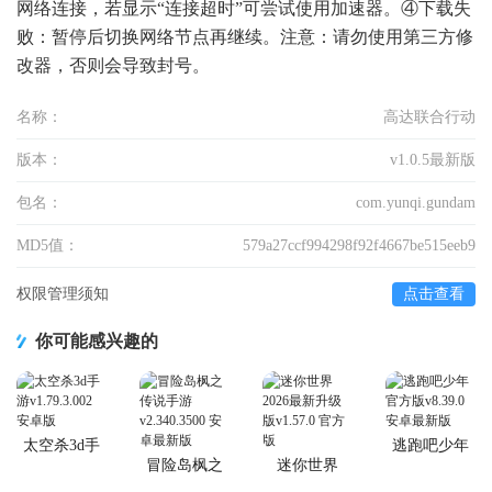
网络连接，若显示“连接超时”可尝试使用加速器。④下载失
败：暂停后切换网络节点再继续。注意：请勿使用第三方修
改器，否则会导致封号。
名称：
高达联合行动
版本：
v1.0.5最新版
包名：
com.yunqi.gundam
MD5值：
579a27ccf994298f92f4667be515eeb9
权限管理须知
点击查看
你可能感兴趣的
太空杀3d手
逃跑吧少年
游
官方版
冒险岛枫之
迷你世界
传说手游
2026最新升