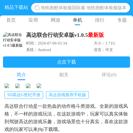
精品下载站
地铁跑酷体验服国际服 地铁跑酷体验服版本
网易光遇手游正版 点亮星空共庆周年
首页
应用
网游
单机
排行
专题
黎明觉醒生机腾讯正版 黎明觉醒生机国际服
高达联合行动安卓版v1.0.5
最新版
蛋仔派对下载 蛋仔派对体验服
时间：2026-07-06 03:34
大小：1.71G
奥特曼王者传奇 正版奥特曼游戏
系统：Android
语言：中文
点击下载
简介
相关
评论
(0)
SD高达G世纪手游
高达游戏推荐手机版
高达联合行动是一款热血的动作格斗类游戏。全新的游戏风
格，不一样的游戏玩法，在这款游戏中，玩家可以真实体验
到驾驶高达的游戏乐趣，游戏场景也十分真实，喜欢这款游
戏的玩家可以来j9p下载哦。