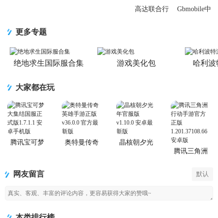
ENGAGE)3.2.0
高达联合行
Gbmobile中
安
动测试版
文版4.01.03
1.0.5 最新体
国际服
更多专题
验服
绝地求生国际服合集
游戏美化包
哈利波
大家都在玩
腾讯宝可梦
奥特曼传奇
晶核朝夕光
大集结国服
英雄手游正
年官服版
腾讯三角洲
正式版
版
行动手游官
方正版
网友留言
默认
本类排行榜