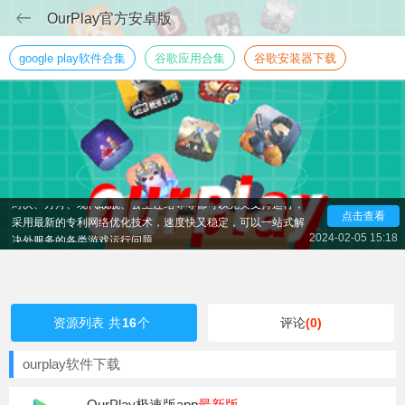
OurPlay官方安卓版
google play软件合集
谷歌应用合集
谷歌安装器下载
下载国外的大网游很多手机都不能玩，一直在加载页面进
不去，这时你需要下载OurPlay原谷歌空间，它是一款非常好
用的游戏加速器，自带谷歌框架，可以一键帮你安装国际服务
游戏的神器，很多热门的国际服务游戏都可以玩，像APEX英
雄，pubg手游，对峙2、FGO、樱花校园模拟器、光遇、传说
对决、方舟、现代战舰、公主连结等等都可以完美支持运行，
点击查看
采用最新的专利网络优化技术，速度快又稳定，可以一站式解
决外服务的各类游戏运行问题。
2024-02-05 15:18
资源列表
共
16
个
评论
(0)
ourplay软件下载
OurPlay极速版app
最新版