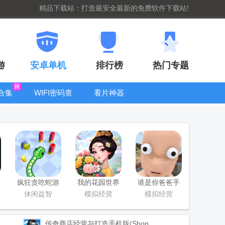
精品下载站：打造最安全最新的免费软件下载站!
游
安卓单机
排行榜
热门专题
合集
WIFI密码查
看片神器
看器
bt手游盒子大
全
疯狂贪吃蛇游
我的花园世界
谁是你爸爸手
戏最新版
最新版
游正版(Who's
休闲益智
模拟经营
模拟经营
Your Daddy)
传奇商店经营与打造手机版(Shop