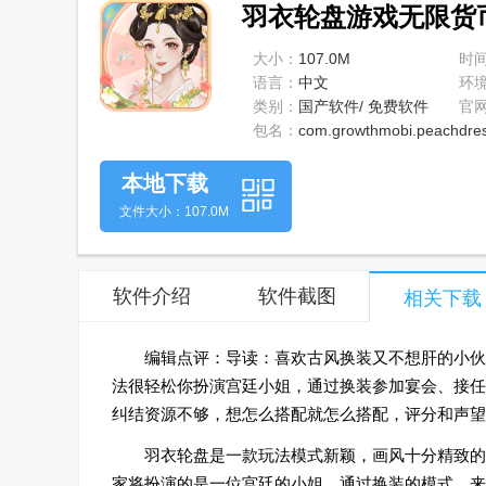
羽衣轮盘游戏无限货币1
大小：
107.0M
时
语言：
中文
环
类别：
国产软件/ 免费软件
官
包名：
com.growthmobi.peachdre
本地下载
文件大小：107.0M
软件介绍
软件截图
相关下载
编辑点评：导读：喜欢古风换装又不想肝的小伙伴
法很轻松你扮演宫廷小姐，通过换装参加宴会、接任
纠结资源不够，想怎么搭配就怎么搭配，评分和声望
羽衣轮盘是一款玩法模式新颖，画风十分精致的
家将扮演的是一位宫廷的小姐，通过换装的模式，来