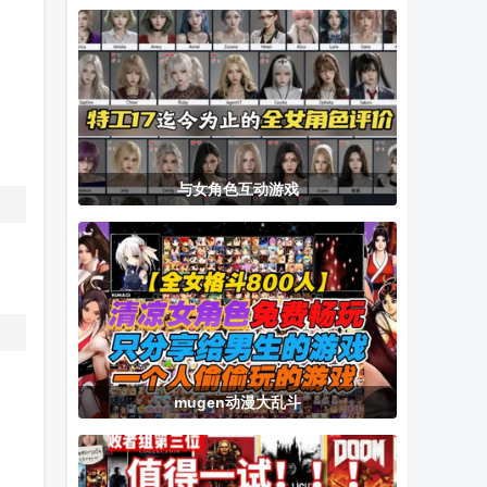
燃油版无限金
游戏
免费安卓汉化
币无限钻石
版
与女角色互动游戏
中
mugen动漫大乱斗