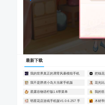
最新下载
我的世界真正的凋零风暴模组手机
把钱花
版v12 安卓版
我不是胖虎小岛大当家手机版
花光比
v1.0.286 安卓版
最新版
星露谷物语柠版1.6带菜单
我的世
v1.6.15.0 最新版
最新版
明星花店游戏手机版V1.0.6.257 手
木材帝国