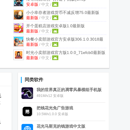
安卓版
/
中文
/
Titans)
v13.0.1安卓最新完整版
小小幸存者游戏货币不减反增
75.0最新版
最新版
/
中文
/
开个蛋糕店游戏安卓版
1.0最新版
最新版
/
中文
/
快餐小卖部游戏官方安卓版
306.1.0.3018最
最新版
/
中文
/
新版
时光小卖部游戏官方版
1.0.0_71efcb0最新版
最新版
/
中文
/
同类软件
我的世界真正的凋零风暴模组手机版
玩
491M/v12 安卓版
再
把钱花光免广告游戏
10.5M/v1.0.0 安卓版
玩
花光马斯克的钱游戏中文版