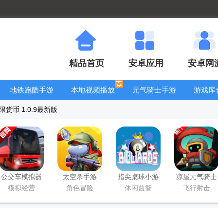
精品首页
安卓应用
安卓网
地铁跑酷手游
本地视频播放
元气骑士手游
游戏库
大全
器
大全
货币 1.0.9最新版
公交车模拟器
太空杀手游
指尖桌球小游
凉屋元气骑士
官方版(Bus
戏
前传手游
模拟经营
角色冒险
休闲益智
飞行射击
Simulator
Ultimate)