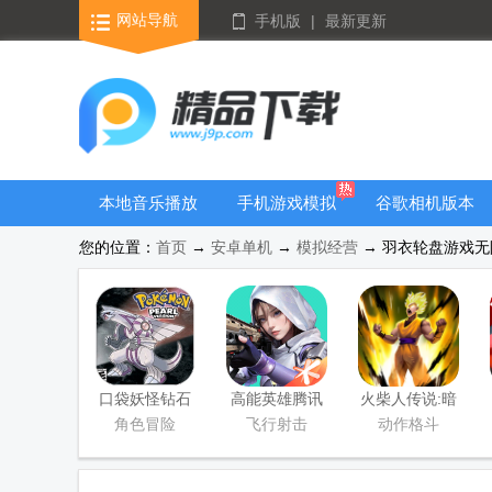
网站导航
手机版
|
最新更新
本地音乐播放
手机游戏模拟
谷歌相机版本
器
器安卓版合集
大全
您的位置：
首页
→
安卓单机
→
模拟经营
→ 羽衣轮盘游戏无限
口袋妖怪钻石
高能英雄腾讯
火柴人传说:暗
游戏移植版
版
影战争手游版
角色冒险
飞行射击
动作格斗