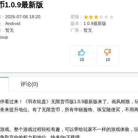
.0.9最新版
间：
2026-07-06 18:20
星级：
境：
Android
版本：
1.0.9最新版
网：
暂无
厂商：
暂无
ssup
5
分
10
10
评论
(0)
看过来！《羽衣轮盘》无限货币版1.0.9最新版来了。画风精致，
务来提升地位。有了无限货币，所有华丽服饰、珠宝随便买，不用
游戏。整个游戏过程轻松有趣，可以带给玩家不一样的游戏体验，
争取宫中的权力和地位，快来j9p下载哦。