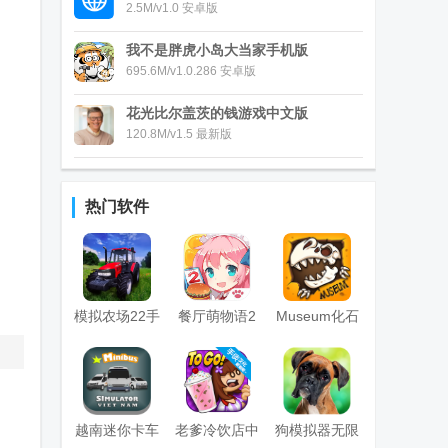
2.5M/v1.0 安卓版
我不是胖虎小岛大当家手机版
695.6M/v1.0.286 安卓版
花光比尔盖茨的钱游戏中文版
120.8M/v1.5 最新版
热门软件
模拟农场22手
餐厅萌物语2
Museum化石
游(Farming
手游
博物馆
Sim 22)
越南迷你卡车
老爹冷饮店中
狗模拟器无限