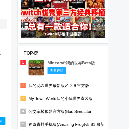
switch移植手游推荐
无
TOP榜
1
Minecraft我的世界Beta版
查看详情
是
2
我的花园世界最新版v1.2.9 官方版
3
My Town World我的小镇世界直装版
V1.76.0 全解锁版
4
公交车模拟器官方版(Bus Simulator
Ultimate)v2.2.8 安卓完整直装版
知
5
神奇青蛙手机版(Amazing Frog)v5.81 最新