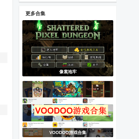
模拟器手游
文无限金币版
金币
(Minibus
更多合集
Simulator
伐木大亨3D版
我的小鲨鱼移
侏罗纪马蒙特
Vietnam)
手游
植版正版
模拟器无限金
币版
战斗的命运骰
办公室大乱斗
安魂曲计划最
像素地牢
子冒险游戏
免广告版
新版本
潜水员戴夫全
闲置小偷大师
幸福家里蹲的
DLC手机汉化
养成方法(语音
版游戏(DAVE
DLC)正式版
THE DIVER)
VOODOO游戏合集
飞机大厨无限
今天都是腿小
RIDDLEJOKER