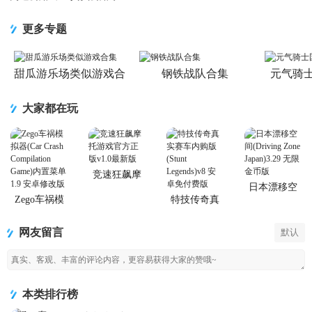
租车
托锦标赛手
(Highway
游安卓最新
更多专题
Taxi)0.0.2 安
版V1.2.7.4
卓无
甜瓜游乐场类似游戏合
钢铁战队合集
元气骑
集
大家都在玩
竞速狂飙摩
托游戏官方
日本漂移空
正版
间(Driving
Zego车祸模
特技传奇真
Zone Japan)
拟器(Car
实赛车内购
Crash
版(Stunt
网友留言
默认
Compilation
Legends)
Game)内置菜
单
本类排行榜