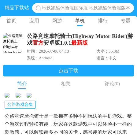
地铁跑酷体验服国际服 地铁跑酷体验服版本
精品下载站
网易光遇手游正版 点亮星空共庆周年
首页
应用
网游
单机
排行
专题
黎明觉醒生机腾讯正版 黎明觉醒生机国际服
公路竞速摩托骑士(Highway Motor Rider)游
蛋仔派对下载 蛋仔派对体验服
戏
官方
安卓版1.0.1
最新版
奥特曼王者传奇 正版奥特曼游戏
时间：2026-07-06 04:13
大小：55.3M
系统：Android
语言：中文
点击下载
简介
相关
评论
(0)
公路游戏合集
公路竞速摩托骑士是一款拥有多种不同玩法的手机游戏。整
个游戏过程轻松有趣，玩家在这款游戏中可以体验不一样的
刺激感，可以解锁超多不同的关卡，感兴趣的玩家可以来