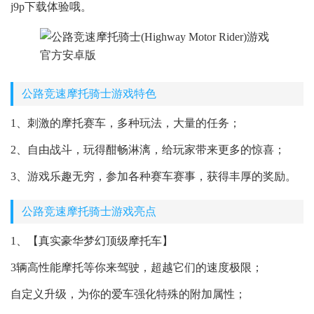
j9p下载体验哦。
公路竞速摩托骑士游戏特色
1、刺激的摩托赛车，多种玩法，大量的任务；
2、自由战斗，玩得酣畅淋漓，给玩家带来更多的惊喜；
3、游戏乐趣无穷，参加各种赛车赛事，获得丰厚的奖励。
公路竞速摩托骑士游戏亮点
1、【真实豪华梦幻顶级摩托车】
3辆高性能摩托等你来驾驶，超越它们的速度极限；
自定义升级，为你的爱车强化特殊的附加属性；