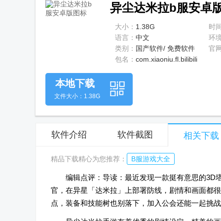
异尘达米拉b服安卓版1.
大小：
1.38G
时
语言：
中文
环
类别：
国产软件/ 免费软件
官
包名：
com.xiaoniu.fl.bilibili
本地下载
文件大小：1.38G
软件介绍
软件截图
相关下载
精品下载精心为您推荐：
B服游戏大全
编辑点评：导读：最近发现一款挺有意思的3D
官，在异星「达米拉」上部署防线，剧情和画面都很
点，装备和技能树也别落下，加入公会还能一起挑战