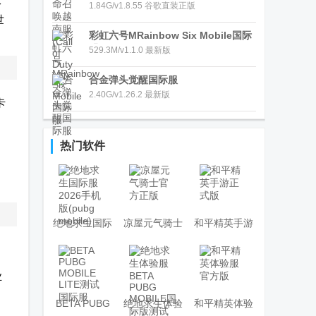
体
1.84G/v1.8.55 谷歌直装正版
世
彩虹六号MRainbow Six Mobile国际
服
529.3M/v1.1.0 最新版
合金弹头觉醒国际服
2.40G/v1.26.2 最新版
卡
，
热门软件
绝地求生国际
凉屋元气骑士
和平精英手游
服2026手机版
官方正版
正式版
(pubg mobile)
业
BETA PUBG
绝地求生体验
和平精英体验