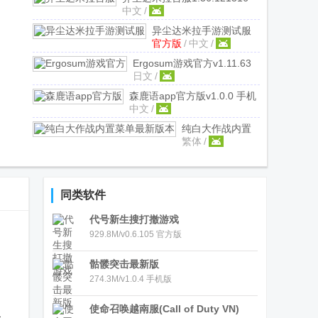
中文
/
手机版
异尘达米拉手游测试服
官方版
/
中文
/
1.101.532223 官方版
Ergosum游戏官方
v1.11.63
日文
/
日服版
森鹿语app官方版
v1.0.0 手机
中文
/
版
纯白大作战内置
繁体
/
菜单最新版本
v1.1.8 国际版
同类软件
代号新生搜打撤游戏
929.8M/v0.6.105 官方版
骷髅突击最新版
274.3M/v1.0.4 手机版
使命召唤越南服(Call of Duty VN)