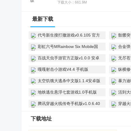
下载大小：661.9M
最新下载
代号新生搜打撤游戏v0.6.105 官方
骷髅突击
版
彩虹六号MRainbow Six Mobile国
合金弹头
际服v1.1.0 最新版
版
百战天虫手游官方正版v1.0.0 安卓
无尽苍穹
版
Sky)v0
嘎嘎射击小游戏V4.4 手机版
纵横修
v0.91.
太空饥饿大逃杀中文版1.1.4安卓版
暴力迪
地铁逃生悬浮七套游戏1.0手机版
活到大
腾讯穿越火线传奇手机版v1.0.6.40
穿越火线
官方正版
Legend
下载地址