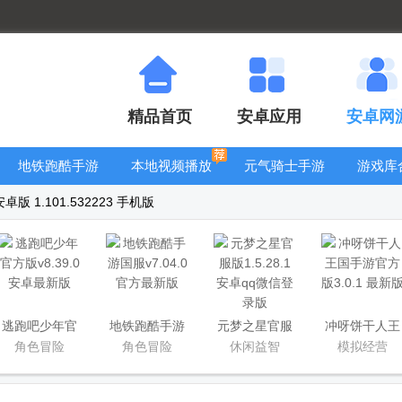
精品首页
安卓应用
安卓网
地铁跑酷手游
本地视频播放
元气骑士手游
游戏库
大全
器
大全
 1.101.532223 手机版
逃跑吧少年官
地铁跑酷手游
元梦之星官服
冲呀饼干人王
方版
国服
版
国手游官方版
角色冒险
角色冒险
休闲益智
模拟经营