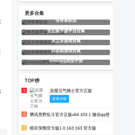
，
MOBILE LITE
服BETA
服官方版
测试国际服
PUBG
更多合集
传奇单职业
实
MOBILE国际
严阵以待手游
战火勋章国际
弓箭大师
变态版手游平台合集
版测试服
汉化版
版(Warpath)
龙之谷游戏合集
自走棋游戏合集
更
mmorpg类型手游
橙花3ds模拟
少侠游戏库
奥特曼兄弟联
器(Azahar)
手1手机版
TOP榜
戏
1
凉屋元气骑士官方正版
黑暗荒野官方
生灵指路游戏
PS2以太模拟
查看详情
正版
安卓版
器修改版
2
腾讯荒野乱斗官方正版v64.103.1 微信qq登
(AetherSX2)
录版
3
暗区突围官方版1.0.163.163 官方版
安卓Citra模拟
捕鱼皇帝游戏
玩姜湖领红包