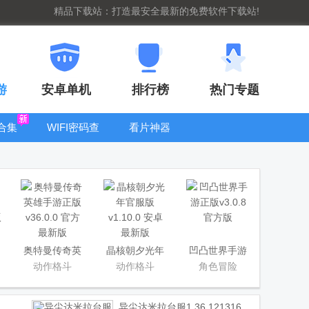
精品下载站：打造最安全最新的免费软件下载站!
游
安卓单机
排行榜
热门专题
合集
WIFI密码查
看片神器
看器
bt手游盒子大
全
奥特曼传奇英
晶核朝夕光年
凹凸世界手游
雄手游正版
官服版
正版
动作格斗
动作格斗
角色冒险
异尘达米拉台服
1.36.121316