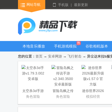
网站导航
手机版
|
最新更新
本地音乐播放
手机游戏模拟
谷歌相机版本
器
器安卓版合集
大全
您的位置：
首页
→
安卓网游
→
飞行射击
→ 异尘达米拉b服安卓版
太空杀3d手游
冒险岛枫之传
迷你世界2026
说手游
最新升级版
角色冒险
角色冒险
模拟经营