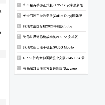
器安兔兔mmj
官方正版
版手游平台
4
和平精英手游正式版v1.35.12 安卓最新版
也
版
5
使命召唤手游欧美服(Call of Duty)国际版
们
v1.0.55 手机完整版
6
绝地求生国际服2026手机版(pubg
mobile)V4.3.0 官方正版
有
7
迷你世界迷你枪战精英v1.0.72 安卓版
。
8
绝地求生日服手机版(PUBG Mobile
JP)V4.3.0 安卓最新版
9
NIKKE胜利女神国际服中文版v145.10.4 最
新全球服
10
香肠派对日服官方版最新版(Sausage
Man)v23.60 手机版