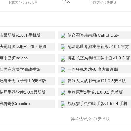
下载大小：276.8M
下载大小：94KB
最新版v1.0.4 手机版
使命召唤越南服(Call of Duty
VN)v1.8.55 谷歌直装正版
觉醒国际服v1.26.2 最新
乱涂彩世界游戏最新版v2.0.1 官方
版
手游(Endless
搏击长空风暴特工队手游V1.0.5 官
.11.0-58 Steam移植版
方正版
仙界东方美学仙战手游
一路狂飙游戏v8 官方最新版
060218 安卓版
吧射击无限子弹1.0安卓版
复制人大战射击游戏1.0.3安卓版
结局手游软件1.0.3最新版
生物原型2手游v1.0.0.1 完整版
传奇(Crossfire:
战舰猎手虫虫助手版v1.52.4 手机
s)v1.0.6.40 最新版
版
异尘达米拉b服安卓版
1.101.532223 手机版