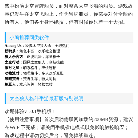
戏中扮演太空冒牌船员，面对整条太空飞船的船员。游戏故
事仍发生在太空飞船上，作为冒牌船员，你需要对付全船的
所有人，他们各个身怀绝技，但有时候你只差一个大招。
小编推荐同类软件
Among Us
：经典太空狼人杀，全球热门
鹅鸭杀
：角色丰富，欢乐社交推理
狼人杀官方
：正统玩法，海量板子
太空行动
：国风太空狼人，创新技能
派对之星
：萌系格斗，爽快连招
动物派对
：物理格斗，多人欢乐互殴
黑暗荒野
：荒野生存，狼人对抗
糖豆人
：欢乐闯关，轻松竞技
太空狼人格斗手游最新版特别说明
欢迎体验v1.0.1手机版！
【使用注意事项】首次启动需联网加载约200MB资源，建议
在Wi-Fi下完成；请关闭手机省电模式以免影响触控响应；
游戏过程中请勿切换后台，避免掉线重连。