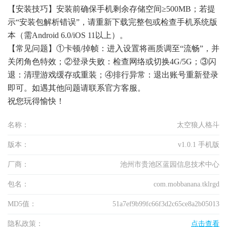
【安装技巧】安装前确保手机剩余存储空间≥500MB；若提
示“安装包解析错误”，请重新下载完整包或检查手机系统版
本（需Android 6.0/iOS 11以上）。
【常见问题】①卡顿/掉帧：进入设置将画质调至“流畅”，并
关闭角色特效；②登录失败：检查网络或切换4G/5G；③闪
退：清理游戏缓存或重装；④排行异常：退出账号重新登录
即可。如遇其他问题请联系官方客服。
祝您玩得愉快！
名称：
太空狼人格斗
版本：
v1.0.1 手机版
厂商：
池州市贵池区蓝园信息技术中心
包名：
com.mobbanana.tklrgd
MD5值：
51a7ef9b99fc66f3d2c65ce8a2b05013
隐私政策：
点击查看