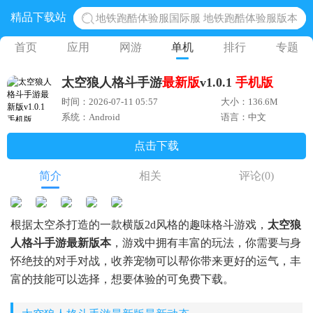
地铁跑酷体验服国际服 地铁跑酷体验服版本
精品下载站
网易光遇手游正版 点亮星空共庆周年
首页
应用
网游
单机
排行
专题
黎明觉醒生机腾讯正版 黎明觉醒生机国际服
蛋仔派对下载 蛋仔派对体验服
太空狼人格斗手游
最新版
v1.0.1
手机版
奥特曼王者传奇 正版奥特曼游戏
时间：2026-07-11 05:57
大小：136.6M
系统：Android
语言：中文
点击下载
简介
相关
评论
(0)
根据太空杀打造的一款横版2d风格的趣味格斗游戏，
太空狼
人格斗手游最新版本
，游戏中拥有丰富的玩法，你需要与身
怀绝技的对手对战，收养宠物可以帮你带来更好的运气，丰
富的技能可以选择，想要体验的可免费下载。