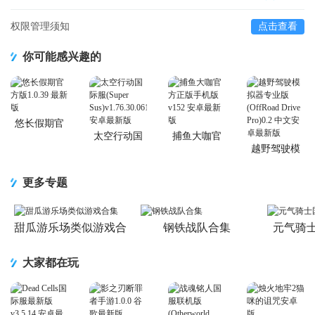
权限管理须知
点击查看
你可能感兴趣的
悠长假期官
方版
太空行动国
捕鱼大咖官
际服(Super
方正版手机
越野驾驶模
Sus)
版
拟器专业版
(OffRoad
更多专题
Drive Pro)
甜瓜游乐场类似游戏合
钢铁战队合集
元气骑
集
大家都在玩