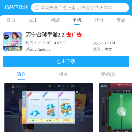
精品下载站
网易光遇手游正版 点亮星空共庆周年
黎明觉醒生机腾讯正版 黎明觉醒生机国际服
首页
应用
网游
单机
排行
专题
蛋仔派对下载 蛋仔派对体验服
万宁台球手游2.2
去广告
奥特曼王者传奇 正版奥特曼游戏
时间：2026-07-14 02:20
大小：43.1M
地铁跑酷体验服国际服 地铁跑酷体验服版本
系统：Android
语言：中文
点击下载
简介
相关
评论
(0)