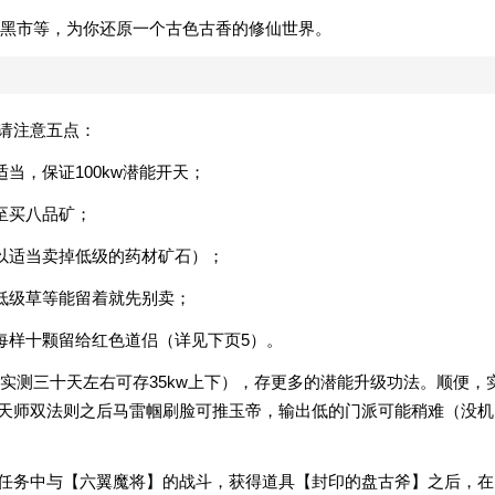
黑市等，为你还原一个古色古香的修仙世界。
么请注意五点：
当，保证100kw潜能开天；
至买八品矿；
以适当卖掉低级的药材矿石）；
低级草等能留着就先别卖；
每样十颗留给红色道侣（详见下页5）。
实测三十天左右可存35kw上下），存更多的潜能升级功法。顺便，
云天师双法则之后马雷帼刷脸可推玉帝，输出低的门派可能稍难（没机
】任务中与【六翼魔将】的战斗，获得道具【封印的盘古斧】之后，在