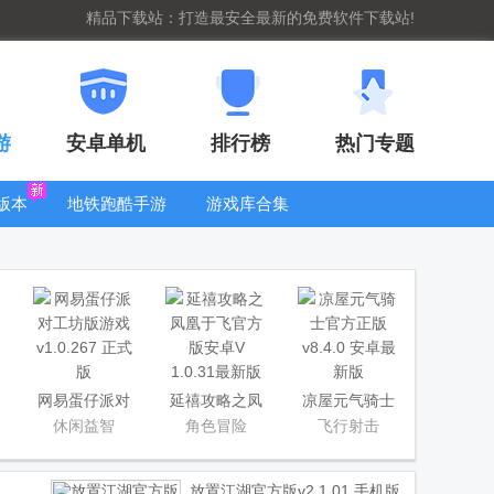
精品下载站：打造最安全最新的免费软件下载站!
游
安卓单机
排行榜
热门专题
版本
地铁跑酷手游
游戏库合集
大全
WIFI密码查
看器
网易蛋仔派对
延禧攻略之凤
凉屋元气骑士
工坊版游戏
凰于飞官方版
官方正版
休闲益智
角色冒险
飞行射击
放置江湖官方版
v2.1.01 手机版