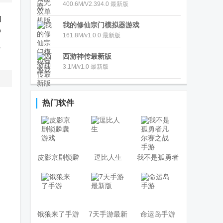
400.6M/V2.394.0 最新版
切
我的修仙宗门模拟器游戏
户
161.8M/v1.0.0 最新版
之
西游神传最新版
3.1M/v1.0 最新版
热门软件
皮影京剧锁麟
逗比人生
我不是孤勇者
囊游戏
凡尔赛之战手
游
饿狼来了手游
7天手游最新
命运岛手游