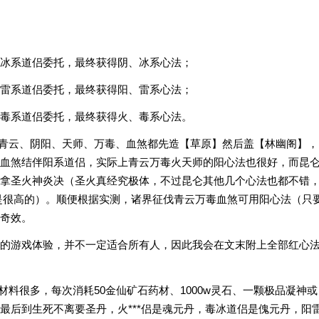
冰系道侣委托，最终获得阴、冰系心法；
雷系道侣委托，最终获得阳、雷系心法；
毒系道侣委托，最终获得火、毒系心法。
荐青云、阴阳、天师、万毒、血煞都先造【草原】然后盖【林幽阁】，
血煞结伴阳系道侣，实际上青云万毒火天师的阳心法也很好，而昆
拿圣火神炎决（圣火真经究极体，不过昆仑其他几个心法也都不错
是很高的）。顺便根据实测，诸界征伐青云万毒血煞可用阳心法（只
奇效。
的游戏体验，并不一定适合所有人，因此我会在文末附上全部红心
材料很多，每次消耗50金仙矿石药材、1000w灵石、一颗极品凝神或
最后到生死不离要圣丹，火***侣是魂元丹，毒冰道侣是傀元丹，阳