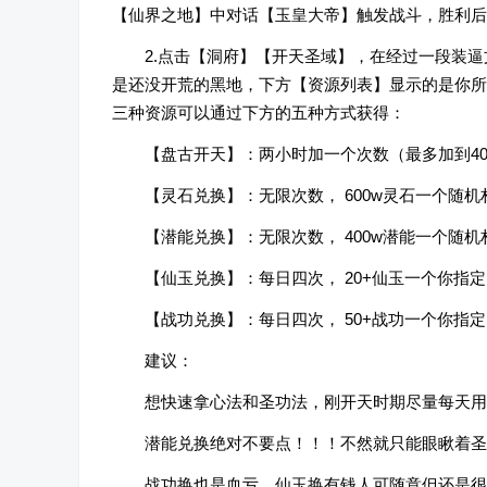
【仙界之地】中对话【玉皇大帝】触发战斗，胜利后
2.点击【洞府】【开天圣域】，在经过一段装
是还没开荒的黑地，下方【资源列表】显示的是你所
三种资源可以通过下方的五种方式获得：
【盘古开天】：两小时加一个次数（最多加到4
【灵石兑换】：无限次数， 600w灵石一个随机
【潜能兑换】：无限次数， 400w潜能一个随机
【仙玉兑换】：每日四次， 20+仙玉一个你指
【战功兑换】：每日四次， 50+战功一个你指
建议：
想快速拿心法和圣功法，刚开天时期尽量每天用
潜能兑换绝对不要点！！！不然就只能眼瞅着圣
战功换也是血亏，仙玉换有钱人可随意但还是很