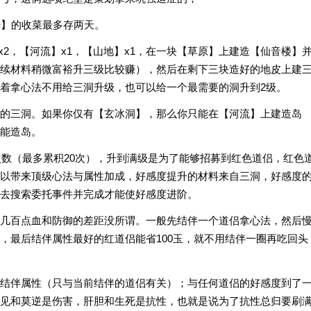
坛】的收菜最多存两天。
x2，【河流】x1，【山地】x1，在一块【草原】上建造【仙音楼】
续材料稍微富裕升三级比较赚），然后在剩下三块造好的地皮上建
着拿心法不用给三洞升级，也可以给一个最需要的洞升到2级。
的三洞。如果你仅有【玄冰洞】，那么你只能在【河流】上建造岛
能造岛。
次数（最多累积20次），升到满级是为了能够招募到红色道侣，红色
以带来顶级心法与属性加成，好感度提升的材料来自三洞，好感度
去搜索委托事件并完成才能使好感度进阶。
几百点血和防御的差距没所谓。一般先结伴一个道侣拿心法，然后
，最后结伴属性最好的红道侣能省100玉，就不用结伴一圈再吃回头
结伴属性（只与当前结伴的道侣有关）；与任何道侣的好感度到了
见和莫逆是伤害，肝胆和生死是抗性，也就是说为了抗性总归要刷