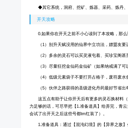
◆其它系统，洞府、挖矿、炼器、采药、炼丹、
开天攻略
0.如果你在开天之前不小心读到了本攻略，那
（1）别升天赋没用的仙界中立功法，嫖盟友要适
（2）多余的灵石可以买灵液屯着、买珍宝阁甚
（3）尽量狂挖金仙药金仙矿（如果纳戒满了可
（4）低级元素袋子不要打开占格子，废符废水
（5）伙伴之路获得的圣级进化丹药最好节省出
这五点有助于让你开天后有更多的灵石换材料（
力足够的话，可尽早把【1.准备道具】给弄完，青
会试了出开天之后这些号都tm红装了）。
1.准备道具：通过【混沌幻境】的【异界之敌