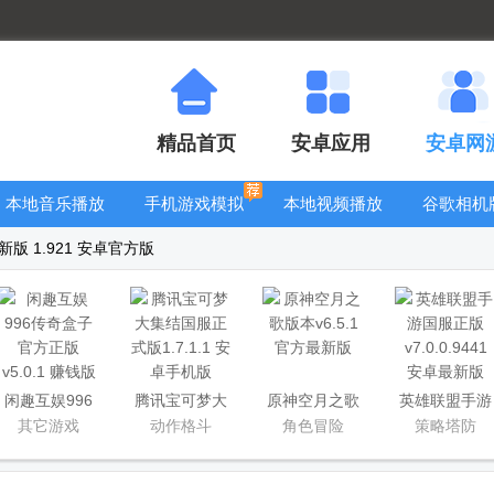
精品首页
安卓应用
安卓网
本地音乐播放
手机游戏模拟
本地视频播放
谷歌相机
器
器安卓版合集
器
大全
版 1.921 安卓官方版
闲趣互娱996
腾讯宝可梦大
原神空月之歌
英雄联盟手游
传奇盒子官方
集结国服正式
版本
国服正版
其它游戏
动作格斗
角色冒险
策略塔防
正版
版