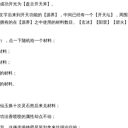
成功开光为【盘古开天斧】。
逼文字后来到开天功能的【源界】，中间已经有一个【开天坛】，周围
拥有的在【源界】之中使用的材料数目。【玄冰】【阳雷】【碧火
0），点一下随机给一个材料；
材料；
材料；
定的材料；
定的材料。
仙玉换十次灵石然后来兑材料；
功法香喷喷的属性却点不动；
亏，这俩选项绝壁是策划拿来坑强迫症的；