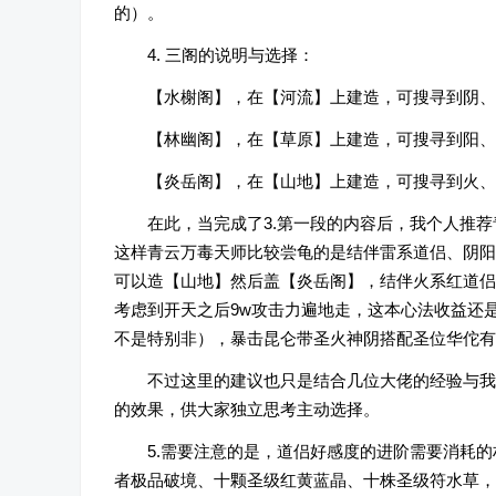
的）。
4. 三阁的说明与选择：
【水榭阁】，在【河流】上建造，可搜寻到阴、
【林幽阁】，在【草原】上建造，可搜寻到阳、
【炎岳阁】，在【山地】上建造，可搜寻到火、
在此，当完成了3.第一段的内容后，我个人推
这样青云万毒天师比较尝龟的是结伴雷系道侣、阴阳
可以造【山地】然后盖【炎岳阁】，结伴火系红道侣
考虑到开天之后9w攻击力遍地走，这本心法收益还
不是特别非），暴击昆仑带圣火神阴搭配圣位华佗有
不过这里的建议也只是结合几位大佬的经验与我
的效果，供大家独立思考主动选择。
5.需要注意的是，道侣好感度的进阶需要消耗的
者极品破境、十颗圣级红黄蓝晶、十株圣级符水草，