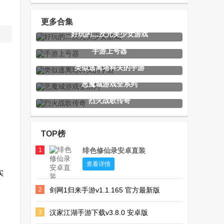
版
更多合集
好玩的二次元美少女游戏
战仙门游戏
穿越之姻缘劫
证道武破虚空
手游上号器
橙光破解版
手游
类似逃离塔科夫的手游
恶魔城游戏全系列
烈火战歌传奇
碧蓝档案妃咲
Flycast模拟器
飞机大厨手游
同人手游
完美汉化版
(Airplane
TOP榜
(Kisaki blue
Chefs)
Archive)
1
绯色修仙录安卓直装
贵港同城游四
披萨男孩GBA
第七史诗亚服
查看详情
实
副牌拖拉机
模拟器(Pizza
最新版
2
剑网1归来手游v1.1.165 官方最新版
Boy A Pro)
3
汉家江湖手游下载v3.8.0 安卓版
世嘉模拟器
Nesoid模拟器
Snes9x EX模