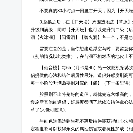
不要真的80小时点一回盘古开天，因为【开天
3.兑换之后，在【开天坛】周围造地皮【草原】
升级到满级，同时【开天坛】也可以先升到二级（后
洞【玄冰洞】【阳雷洞】【碧火洞】各一个，不是急
需要注意的是，当你想建造浮空岛时，要留意你
（别的情况以此类推），在与洞不相对应的地皮上不
【仙音楼】每6h（月卡是4h）给一次随机招募
侣提供的心法和结伴后属性最好。道侣好感度刷高可
每一小阶段升满后要到对应的【阁】（下一条里讲）
脸黑刷不出特别好的道侣，就优先选六维高的，
慢刷新其他红道侣，好感度都满了就依次结伴拿心法
草了(大佬可随意)。
与红色道侣达到生死不离后结伴能获得红心法和
定程度都可以获得永久的属性伤害或者抗性加成（相