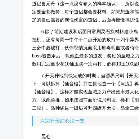
道侣兽元丹（这一点没有够大的样本确认），所以说
定要全都做符，每个道侣都会要材料。如果想鱼和熊
加的自己需要的属性伤害的道侣，后面再慢慢搞抗性
6.除了前期建设和后面日常刷灵石换材料建小
挂机，还有每周一中午十二点开始的攻打十四个异界
三必中必破打，伙伴视情况而采用剧毒耗血或者苟命
boss被击杀后，耗他血最多的道友，奖励的圣域之
数用完后至少花10仙玉买一次再打，必得10玉10
7.开天种地到快完成的时期，当源界只剩【开
下，可以拆掉【仙音楼】并在原地造一个【河流】再
【仙音楼】。这样才能实现圣域之力产出效率最大化
方。以此类推，如果按照前面所说只剩坛、楼和【阳
二段）。岛种满且一级后可升四级开天坛，岛全二级
六宗开天红心法一览
昆仑：