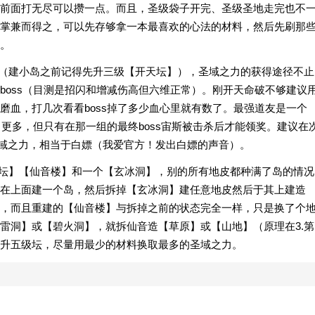
前面打无尽可以攒一点。而且，圣级袋子开完、圣级圣地走完也不
掌兼而得之，可以先存够拿一本最喜欢的心法的材料，然后先刷那
。
岛（建小岛之前记得先升三级【开天坛】），圣域之力的获得途径不止
boss（目测是招闪和增减伤高但六维正常）。刚开天命破不够建议
磨血，打几次看看boss掉了多少血心里就有数了。最强道友是一个
力更多，但只有在那一组的最终boss宙斯被击杀后才能领奖。建议在
0圣域之力，相当于白嫖（我爱官方！发出白嫖的声音）。
天坛】【仙音楼】和一个【玄冰洞】，别的所有地皮都种满了岛的情况
在上面建一个岛，然后拆掉【玄冰洞】建任意地皮然后于其上建造
，而且重建的【仙音楼】与拆掉之前的状态完全一样，只是换了个
雷洞】或【碧火洞】，就拆仙音造【草原】或【山地】（原理在3.第
升五级坛，尽量用最少的材料换取最多的圣域之力。