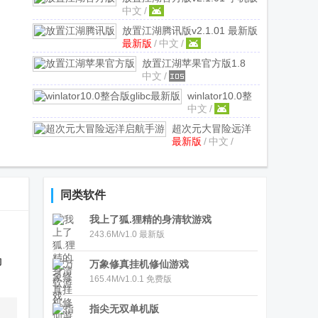
中文
/
放置江湖腾讯版
v2.1.01 最新版
最新版
/
中文
/
放置江湖苹果官方版
1.8
中文
/
iphone版
winlator10.0整
中文
/
合版glibc最新版
10.0 plus v3.0.7
超次元大冒险远洋
新版
最新版
/
中文
/
启航手游
7.2400.61
最新版
同类软件
我上了狐.狸精的身清软游戏
243.6M/v1.0 最新版
功
万象修真挂机修仙游戏
。
165.4M/v1.0.1 免费版
指尖无双单机版