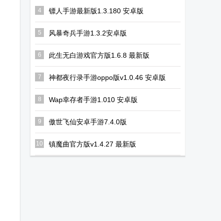
Flycast新版本
(nes模拟器)
拟器汉化版
4
镖人手游最新版1.3.180 安卓版
5
风暴奇兵手游1.3.2安卓版
】
6
此生无白游戏官方版1.6.8 最新版
7
神都夜行录手游oppo版v1.0.46 安卓版
8
Wap幸存者手游1.010 安卓版
9
傲世飞仙安卓手游7.4.0版
10
镇魔曲官方版v1.4.27 最新版