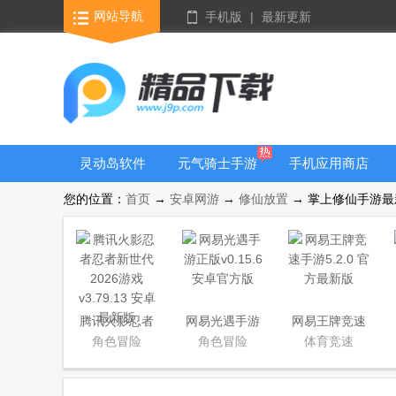
网站导航
手机版
|
最新更新
灵动岛软件
元气骑士手游
手机应用商店
大全
您的位置：
首页
→
安卓网游
→
修仙放置
→ 掌上修仙手游最新
腾讯火影忍者
网易光遇手游
网易王牌竞速
忍者新世代
正版
手游
角色冒险
角色冒险
体育竞速
2026游戏