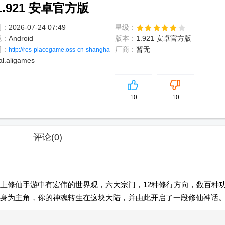
921 安卓官方版
间：
2026-07-24 07:49
星级：
境：
Android
版本：
1.921 安卓官方版
网：
厂商：
暂无
http://res-placegame.oss-cn-shanghai.ali
al.aligames
5
分
10
10
评论
(0)
上修仙手游中有宏伟的世界观，六大宗门，12种修行方向，数百种
身为主角，你的神魂转生在这块大陆，并由此开启了一段修仙神话