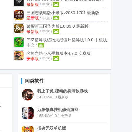
最新版
/
中文
/
版
三国志战略版小米版
v2080.1701 最新版
最新版
/
中文
/
荣耀新三国华为版
1.0.39.0 最新版
最新版
/
中文
/
PVZ指导版植物大战僵尸指导版
1.0.0 手机版
中文
/
名将之路小米手机版本
4.7.0 安卓版
安卓版
/
中文
/
同类软件
我上了狐.狸精的身清软游戏
。
243.6M/v1.0 最新版
至
万象修真挂机修仙游戏
165.4M/v1.0.1 免费版
指尖无双单机版
士