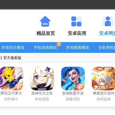
精品首页
安卓应用
安卓网
本地音乐播放
手机游戏模拟
本地视频播放
谷歌相机
器
器安卓版合集
器
大全
51 官方最新版
腾讯宝可梦大
原神空月之歌
英雄联盟手游
网易蛋仔派对
集结国服正式
版本
国服正版
工坊版游戏
动作格斗
角色冒险
策略塔防
休闲益智
版