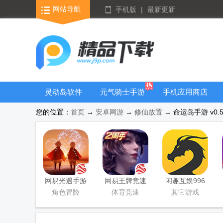
网站导航
手机版
|
最新更新
灵动岛软件
元气骑士手游
手机应用商店
大全
您的位置：
首页
→
安卓网游
→
修仙放置
→ 命运岛手游 v0.
网易光遇手游
网易王牌竞速
闲趣互娱996
正版
手游
传奇盒子官方
角色冒险
体育竞速
其它游戏
正版