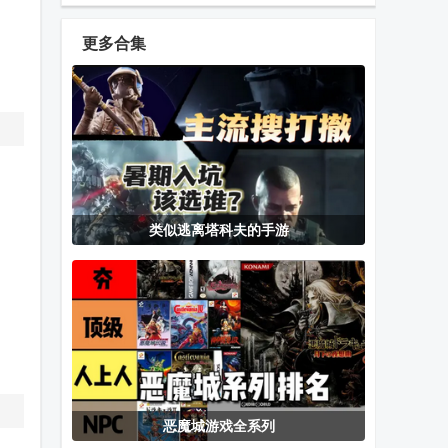
版
更多合集
穿越之姻缘劫
证道武破虚空
御灵物语手游
橙光破解版
手游
地铁跑酷雪地
托兹哈之夜炼
凉花酱的烦恼
类似逃离塔科夫的手游
版全人物解锁
金术士团手机
游戏免费安装
版移植版
忍者冒险团游
开天英雄灯笼
绝地求生日服
戏最新版
传奇
手机版(PUBG
Mobile JP)
恶魔城游戏全系列
M64Plus FZ
八门变速器软
弹丸论破2再