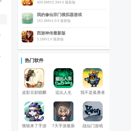
400.6M/V2.394.0 最新版
我的修仙宗门模拟器游戏
161.8M/v1.0.0 最新版
西游神传最新版
配
3.1M/v1.0 最新版
副
会
热门软件
皮影京剧锁麟
逗比人生
我不是孤勇者
囊游戏
凡尔赛之战手
游
饿狼来了手游
7天手游最新
战仙门游戏