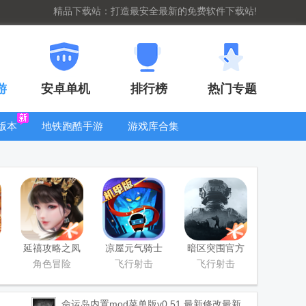
精品下载站：打造最安全最新的免费软件下载站!
游
安卓单机
排行榜
热门专题
版本
地铁跑酷手游
游戏库合集
大全
WIFI密码查
看器
延禧攻略之凤
凉屋元气骑士
暗区突围官方
凰于飞官方版
官方正版
版
角色冒险
飞行射击
飞行射击
命运岛内置mod菜单版
v0.51 最新修改最新