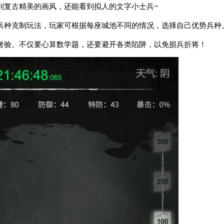
到复古精美的画风，还能看到拟人的文字小士兵~
兵种克制玩法，玩家可根据每座城池不同的情况，选择自己优势兵种
考验。不仅要心算数学题，还要避开各类陷阱，以免损兵折将！