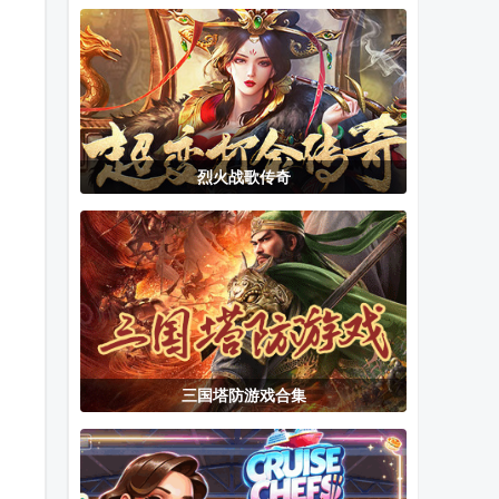
Pro(N64模拟
件
会了绝望学园
。
器)
(超级枪弹辩驳
2)
烈火战歌传奇
三国塔防游戏合集