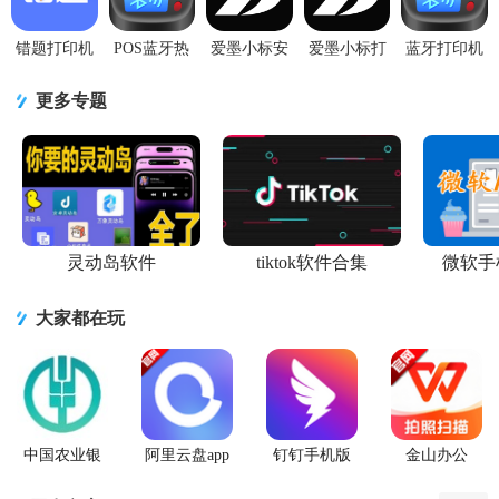
版
错题打印机
POS蓝牙热
爱墨小标安
爱墨小标打
蓝牙打印机
app手机官方
敏打印机最
卓版v3.20.0
印官方版
Thermer免费
版2.0.6最新
新版
手机版
v3.20.0 最新
版v6.4.8.8
更多专题
版
(Thermer)v6.4.8.8
版
最新版
灵动岛软件
tiktok软件合集
微软手
大家都在玩
中国农业银
阿里云盘app
钉钉手机版
金山办公
行app
官方版
app
WPS Office
手机官方最