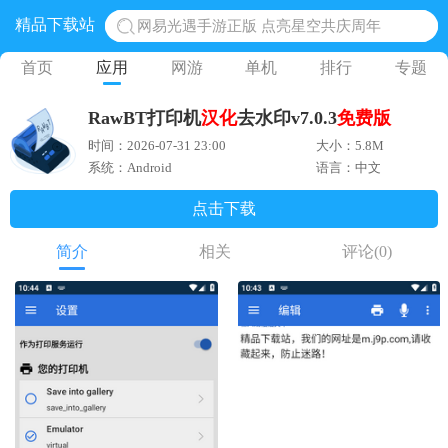
精品下载站
网易光遇手游正版 点亮星空共庆周年
黎明觉醒生机腾讯正版 黎明觉醒生机国际服
首页
应用
网游
单机
排行
专题
蛋仔派对下载 蛋仔派对体验服
RawBT打印机
汉化
去水印v7.0.3
免费版
奥特曼王者传奇 正版奥特曼游戏
时间：2026-07-31 23:00
大小：5.8M
地铁跑酷体验服国际服 地铁跑酷体验服版本
系统：Android
语言：中文
点击下载
简介
相关
评论
(0)