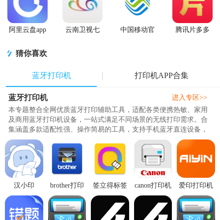
阿里云盘app
云南卫视七
中国移动官
腾讯片多多
官方版
彩云端app
方营业厅
看剧官方正
版app
猜你喜欢
蓝牙打印机
打印机APP合集
蓝牙打印机
进入专区>>
本专题整合全网优质蓝牙打印辅助工具，适配各类便携热敏、家用
及商用蓝牙打印机设备，一站式满足不同场景的无线打印需求。合
集涵盖多款适配性强、操作简易的工具，支持手机蓝牙直连设备，
无需繁杂布线与多余设备。可..
汉小印
brother打印
签立得标签
canon打印机
爱印打印机
app3.5.3 安
机安卓官方
打印机
软件3.1.0 官
app官方版
卓版
客户端
app29.0.19
方版
v1.0.1 最新
v6.14.0 最新
最新版
版