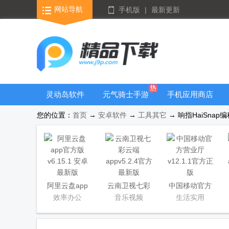
网站导航
手机版
|
最新更新
灵动岛软件
元气骑士手游
手机应用商店
大全
您的位置：
首页
→
安卓软件
→
工具其它
→ 响指HaiSnap编程
阿里云盘app
云南卫视七彩
中国移动官方
官方版
云端app
营业厅
效率办公
音乐视频
生活实用