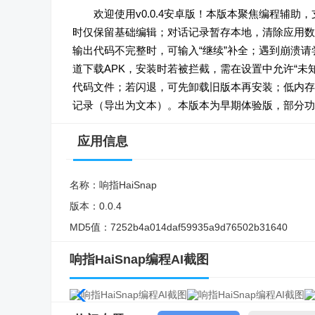
欢迎使用v0.0.4安卓版！本版本聚焦编程辅
时仅保留基础编辑；对话记录暂存本地，清除应用数
输出代码不完整时，可输入“继续”补全；遇到崩溃请
道下载APK，安装时若被拦截，需在设置中允许“未知来
代码文件；若闪退，可先卸载旧版本再安装；低内存
记录（导出为文本）。本版本为早期体验版，部分功
应用信息
名称：
响指HaiSnap
版本：
0.0.4
MD5值：
7252b4a014daf59935a9d76502b31640
响指HaiSnap编程AI截图