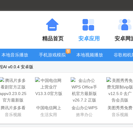
精品首页
安卓应用
安卓网
本地音乐播放
手机游戏模拟
本地视频播放
谷歌相机
器
器安卓版合集
器
大全
AI v0.0.4 安卓版
腾讯片多多看
中国电信网上
金山办公WPS
美图秀秀免费
剧官方正版
营业厅
Office手机官
无限制vip版
音乐视频
生活实用
效率办公
音乐视频
app
方最新版