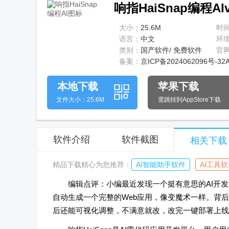
响指HaiSnap编程AIv
大小：
25.6M
时
语言：
中文
环
类别：
国产软件/ 免费软件
官
备案：
京ICP备2024062096号-32
本地下载
苹果下载
文件大小：25.6M
需跳转到AppStore下载
软件介绍
软件截图
相关下载
精品下载精心为您推荐：
AI智能助手软件
AI工具
编辑点评：小编最近发现一个挺有意思的AI开发
自动生成一个完整的Web应用，像变魔术一样。背后
后还能可视化调整，不满意就改，改完一键部署上线