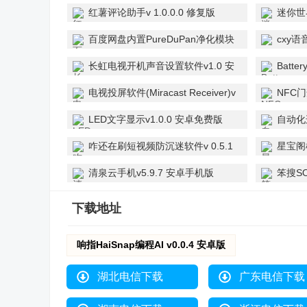
红薯评论助手v 1.0.0.0 修复版
迷你世
安卓版
百度网盘内置PureDuPan净化模块
cxy语
v13.30.2 内置纯净版
长虹电视开机声音设置软件v1.0 安
Batte
卓版
安卓pr
电视投屏软件(Miracast Receiver)v
NFC门
1.1.2 安卓TV通用版
卓手机
LED文字显示v1.0.0 安卓免费版
自动化连
v2.1.
咋还在刷短视频防沉迷软件v 0.5.1
星宝阁
安卓版
清泉云手机v5.9.7 安卓手机版
笨搜SO
下载地址
响指HaiSnap编程AI v0.0.4 安卓版
湖北电信下载
广东电信下载