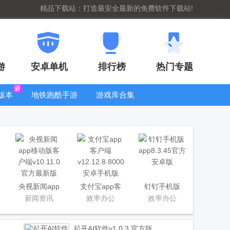
精品下载站：打造最安全最新的免费软件下载站!
游
安卓单机
排行榜
热门专题
版本
地铁跑酷手游
游戏库合集
大全
WIFI密码查
看器
央视新闻app
支付宝app客
钉钉手机版
移动版客户端
户端
app
新闻资讯
效率办公
效率办公
起开AI软件
v1.0.3 官方版