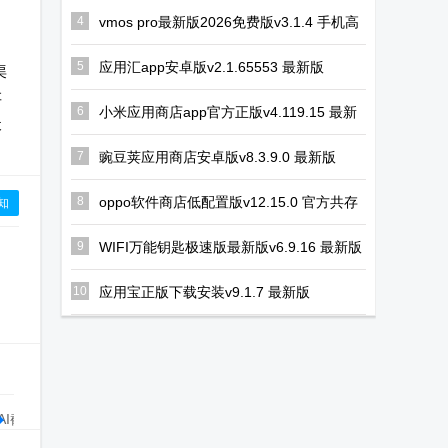
版
心软件官方版
最新版
4
vmos pro最新版2026免费版v3.1.4 手机高
级会员版
5
应用汇app安卓版v2.1.65553 最新版
渠
存
6
小米应用商店app官方正版v4.119.15 最新
天
版
7
豌豆荚应用商店安卓版v8.3.9.0 最新版
8
oppo软件商店低配置版v12.15.0 官方共存
知
版
9
WIFI万能钥匙极速版最新版v6.9.16 最新版
10
应用宝正版下载安装v9.1.7 最新版