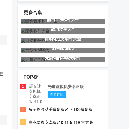
Mode应用
心app官方版
Webdav安卓
版
更多合集
酷狗音乐软件大全
大师兄影视TV
Edge Canary
Dr.Fone数据
酷狗软件大全
版免费版
手机浏览器
恢复手机版
自动化任务软件大全
无限制AI聊天
无禁词的Ai聊天软件
Magisk隐藏
星辰影院TV电
漫画堂app手
Root模块
视版
机版(Manga
型
TOP榜
Shamiko
Tag)
1
光速虚拟机安卓正版
哔哩哔哩大会
酷酒TV电视直
宝书阁app官
查看详情
员画质解锁版
播
方版
2
兔子换肤助手最新版v1.78.00最新版
3
夸克网盘安卓版v10.11.5.119 官方版
宝盒TV+内置
microG服务核
MX Player TV