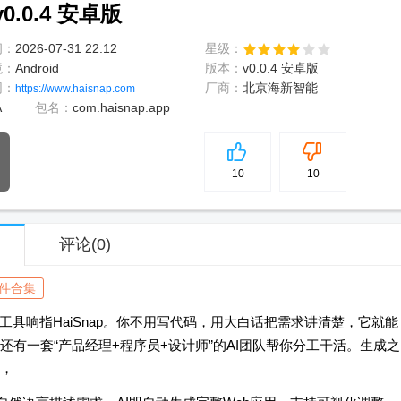
0.0.4 安卓版
间：
2026-07-31 22:12
星级：
境：
Android
版本：
v0.0.4 安卓版
网：
厂商：
北京海新智能
https://www.haisnap.com
A
包名：
com.haisnap.app
5
分
10
10
评论
(0)
软件合集
工具响指HaiSnap。你不用写代码，用大白话把需求讲清楚，它就能
还有一套“产品经理+程序员+设计师”的AI团队帮你分工干活。生成之
，