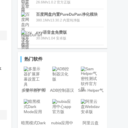
26.6M/v1.0.2 官方正版
，
百度网盘内置PureDuPan净化模块
380.1M/v13.30.2 内置纯净版
cxy语音盒免费版
30.0M/v1.04 安卓版
热门软件
体
多显示器扩展
ADB控制器汉
Sam Helper气
屏幕设置工具
化版
密性测试软件
(spacedesk)
官方版
暗黑模式Dark
nubia应用中
阿里云盘