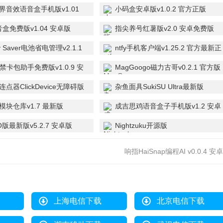
界音效语音盒手机版v1.01
小码盒安卓版v1.0.2 官方正版
音盒免费版v1.04 安卓版
指尖养号红薯版v2.0 安卓免费版
ry Saver电池省电管理v2.1.1
ntfy手机客户端v1.25.2 官方最新正
o版
版
禁卡包助手免费版v1.0.9 安
MagGoogo磁力古哥v0.2.1 官方版
版
点器ClickDevice无障碍版
杂鱼面具SukiSU Ultra最新版
1 官方最新版
v4.1.3 安卓正版
模块仓库v1.7 最新版
成吉思鸡语音盒子手机版v1.2 安卓
版
版最新版v5.2.7 安卓版
Nightzuku开源版
v13.7.1.r54.5b07404 官方版
响指HaiSnap编程AI v0.0.4 安
上海电信下载
北京电信下载