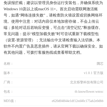
免误报拦截；建议以管理员身份运行安装包，并确保系统为
Windows 10及以上或macOS 11+。首次启动需联网激活账
号，如遇“网络连接失败”，请检查防火墙设置或切换网络环
境。使用中注意：对话内容仅本地加密存储，不会上传云
端；多轮对话后若响应变慢，可点击“清空记忆”释放缓存。
常见问题：提示“模型加载失败”时可尝试重新下载模型包
（设置-资源管理）；无法输出中文请检查输入法切换。本
软件不内置广告及恶意插件，请从官网下载以确保安全。如
有其他问题，可拨打客服热线或查看帮助文档。
名称：
隅芯
版本：
v1.0.1 官方版
厂商：
北京烁擎科技有限公司
包名：
tb.knowflower.wmxc
MD5值：
e620d04844e1df12ed40c175ab2e0dbb