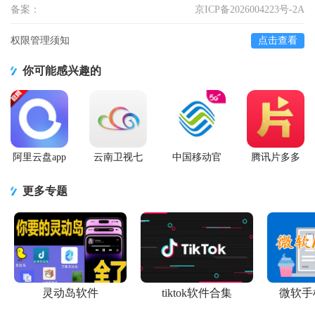
备案：
京ICP备2026004223号-2A
权限管理须知
点击查看
你可能感兴趣的
阿里云盘app
云南卫视七
中国移动官
腾讯片多多
官方版
彩云端app
方营业厅
看剧官方正
版app
更多专题
灵动岛软件
tiktok软件合集
微软手