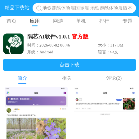
精品下载站
地铁跑酷体验服国际服 地铁跑酷体验服版本
网易光遇手游正版 点亮星空共庆周年
首页
应用
网游
单机
排行
专题
黎明觉醒生机腾讯正版 黎明觉醒生机国际服
隅芯AI软件v1.0.1
官方版
蛋仔派对下载 蛋仔派对体验服
时间：2026-08-02 06:46
大小：117.8M
奥特曼王者传奇 正版奥特曼游戏
系统：Android
语言：中文
点击下载
简介
相关
评论
(2)