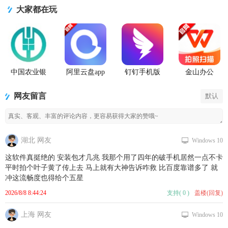
大家都在玩
中国农业银
阿里云盘app
钉钉手机版
金山办公
行app
官方版
app
WPS Office
手机官方最
网友留言
默认
新版
湖北 网友
Windows 10
这软件真挺绝的 安装包才几兆 我那个用了四年的破手机居然一点不卡
平时拍个叶子黄了传上去 马上就有大神告诉咋救 比百度靠谱多了 就
冲这流畅度也得给个五星
2026/8/8 8:44:24
支持
(
0
)
盖楼(回复)
上海 网友
Windows 10