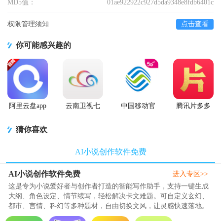
MD5值：
01ae922922c927d5da9348e8fdb6401c
权限管理须知
点击查看
你可能感兴趣的
阿里云盘app
云南卫视七
中国移动官
腾讯片多多
官方版
彩云端app
方营业厅
看剧官方正
版app
猜你喜欢
AI小说创作软件免费
AI小说创作软件免费
进入专区>>
这是专为小说爱好者与创作者打造的智能写作助手，支持一键生成
大纲、角色设定、情节续写，轻松解决卡文难题。可自定义玄幻、
都市、言情、科幻等多种题材，自由切换文风，让灵感快速落地。
内置智能校对与润色功能，优..