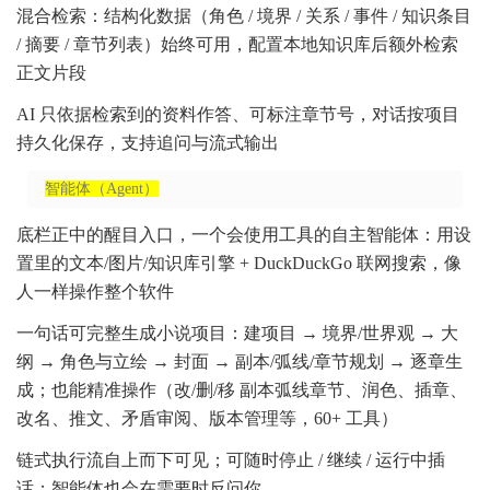
混合检索：结构化数据（角色 / 境界 / 关系 / 事件 / 知识条目
/ 摘要 / 章节列表）始终可用，配置本地知识库后额外检索
正文片段
AI 只依据检索到的资料作答、可标注章节号，对话按项目
持久化保存，支持追问与流式输出
智能体（Agent）
底栏正中的醒目入口，一个会使用工具的自主智能体：用设
置里的文本/图片/知识库引擎 + DuckDuckGo 联网搜索，像
人一样操作整个软件
一句话可完整生成小说项目：建项目 → 境界/世界观 → 大
纲 → 角色与立绘 → 封面 → 副本/弧线/章节规划 → 逐章生
成；也能精准操作（改/删/移 副本弧线章节、润色、插章、
改名、推文、矛盾审阅、版本管理等，60+ 工具）
链式执行流自上而下可见；可随时停止 / 继续 / 运行中插
话；智能体也会在需要时反问你