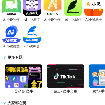
AI小说写作
AI小说推文
AI小说写作
Ai小说创作
AI小说助手
助手
软件v1.0.0
专家app解锁
精灵9.0.20
免费版1.1.7
appv1.0.0 最
最新版
VIP版v1.1.0
最新版
安卓版
新版
手机版
AI小说推文
ai小说神器
一键生成制
v1.0.3 官方
作软件免费
版
更多专题
v1.1.8 手机
灵动岛软件
tiktok软件合集
微软手
大家都在玩