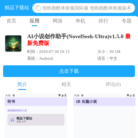
精品下载站
地铁跑酷体验服国际服 地铁跑酷体验服版本
网易光遇手游正版 点亮星空共庆周年
首页
应用
网游
单机
排行
专题
黎明觉醒生机腾讯正版 黎明觉醒生机国际服
AI小说创作助手(NovelSeek-Ultra)v1.5.0
最
蛋仔派对下载 蛋仔派对体验服
新
免费版
奥特曼王者传奇 正版奥特曼游戏
时间：2026-07-30 19:15
大小：30.1M
系统：Android
语言：中文
点击下载
简介
相关
评论
(0)