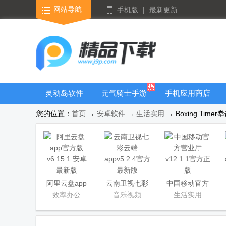
网站导航
手机版
|
最新更新
灵动岛软件
元气骑士手游
手机应用商店
大全
您的位置：
首页
→
安卓软件
→
生活实用
→ Boxing Tim
阿里云盘app
云南卫视七彩
中国移动官方
官方版
云端app
营业厅
效率办公
音乐视频
生活实用