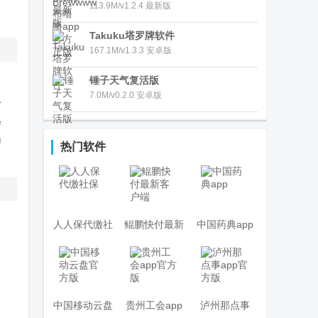
113.9M/v1.2.4 最新版
Takuku塔罗牌软件
167.1M/v1.3.3 安卓版
锤子天气复活版
7.0M/v0.2.0 安卓版
音
修
拳
热门软件
人人保代缴社
鲲鹏快付最新
中国药典app
保
客户端
中国移动云盘
贵州工会app
泸州那点事