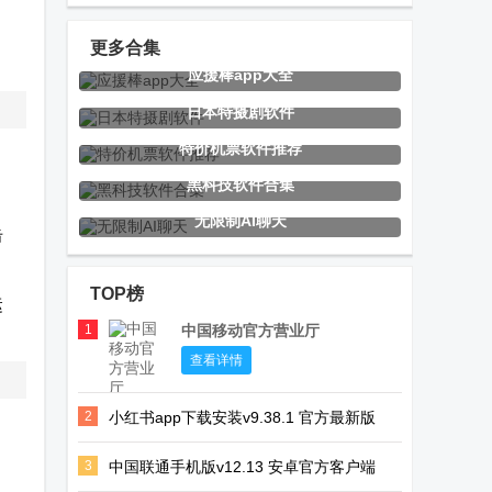
官方版
官方版
app官方版
更多合集
应援棒app大全
数英网客户端
指尖水务官方
全国村镇建设
日本特摄剧软件
下载
管理平台
特价机票软件推荐
黑科技软件合集
无限制AI聊天
GPS仪表盘中
山河TV电视直
电影TV版软件
击
文版
播
TOP榜
运
1
中国移动官方营业厅
孤煞软件库
皮皮虾TV版
123云盘直链
查看详情
app官方最新
解析
2
小红书app下载安装v9.38.1 官方最新版
版
3
中国联通手机版v12.13 安卓官方客户端
腾讯片多多看
百度网盘精简
直播大全tv最