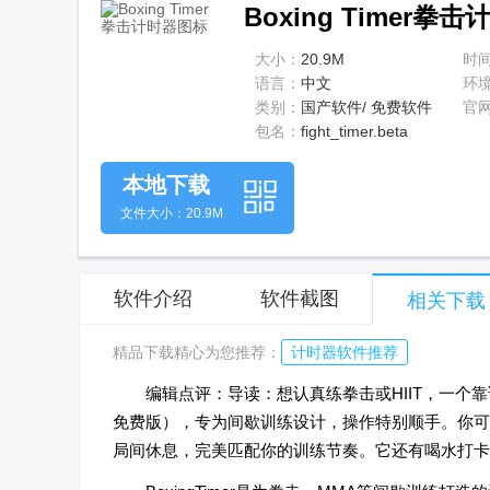
Boxing Timer拳
大小：
20.9M
时
语言：
中文
环
类别：
国产软件/ 免费软件
官
包名：
fight_timer.beta
本地下载
文件大小：20.9M
软件介绍
软件截图
相关下载
精品下载精心为您推荐：
计时器软件推荐
编辑点评：导读：想认真练拳击或HIIT，一个靠谱的
免费版），专为间歇训练设计，操作特别顺手。你可
局间休息，完美匹配你的训练节奏。它还有喝水打卡