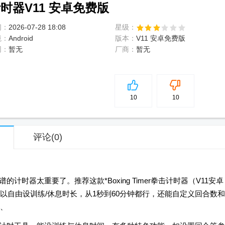
击计时器V11 安卓免费版
间：
2026-07-28 18:08
星级：
境：
Android
版本：
V11 安卓免费版
网：
暂无
厂商：
暂无
5
分
10
10
评论
(0)
计时器太重要了。推荐这款*Boxing Timer拳击计时器（V11安卓
以自由设训练/休息时长，从1秒到60分钟都行，还能自定义回合数和
、