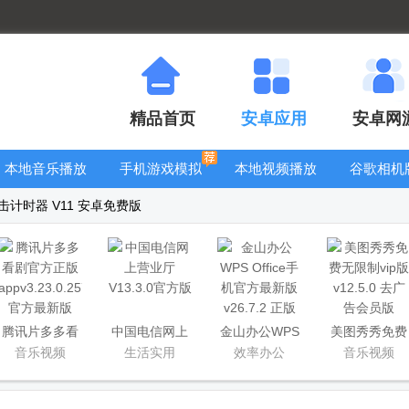
精品首页
安卓应用
安卓网
本地音乐播放
手机游戏模拟
本地视频播放
谷歌相机
器
器安卓版合集
器
大全
er拳击计时器 V11 安卓免费版
腾讯片多多看
中国电信网上
金山办公WPS
美图秀秀免费
剧官方正版
营业厅
Office手机官
无限制vip版
音乐视频
生活实用
效率办公
音乐视频
app
方最新版