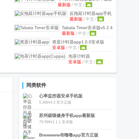
最新版
/
中文
/
版
反拖延计时器app手机
最新版
/
中文
/
版
1.3 最新版
Tabata Timer安卓版
v5.2.4
最新版
/
中文
/
最新版
煮蛋计时器app
1.0.0安卓版
安卓版
/
中文
/
泡茶计时器
安卓版
/
中文
/
app(Cuppa)
v2.2.0 安
卓最新版
同类软件
心率监控器安卓手机版
5.3M/v4.2 官方正版
苏州砺猿健身手机app最新版
70.5M/v1.1.1 安卓版
Brewwww布噜噜app官方正版