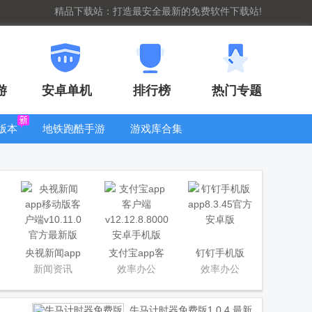
精品下载站：打造最安全最新的免费软件下载站!
游
安卓单机
排行榜
热门专题
版本
地铁跑酷手游
游戏库合集
大全
WIFI密码查
看器
央视新闻app
支付宝app客
钉钉手机版
移动版客户端
户端
app
新闻资讯
效率办公
效率办公
牛马计时器免费版
1.0.4 最新