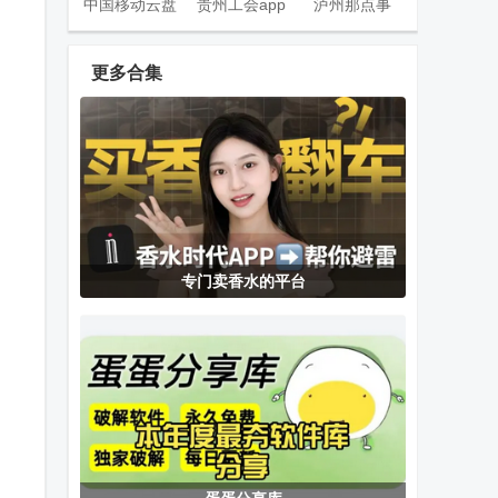
中国移动云盘
贵州工会app
泸州那点事
官方版
官方版
app官方版
更多合集
数英网客户端
指尖水务官方
全国村镇建设
下载
管理平台
富西屋安卓手
字体安装器
poweramp2026
专门卖香水的平台
机(FusiYa)
(FontFix)
最新版
支付宝自动助
蛋蛋分享库
Extinguish息
手(XRadiant)
app手机版
屏挂机