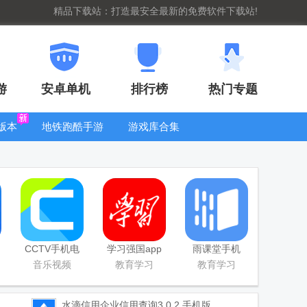
精品下载站：打造最安全最新的免费软件下载站!
游
安卓单机
排行榜
热门专题
版本
地铁跑酷手游
游戏库合集
大全
WIFI密码查
看器
CCTV手机电
学习强国app
雨课堂手机
视直播软件
手机版
app
音乐视频
教育学习
教育学习
水滴信用企业信用查询
3.0.2 手机版