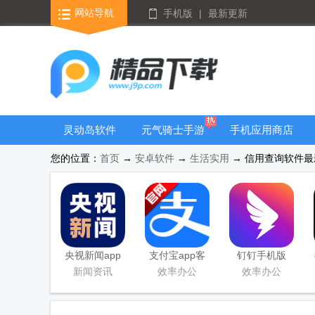
网站导航
手机版
|
最新更新
灵动岛软件
元气骑士手游
手机应用商店
大全
您的位置：
首页
→
安卓软件
→
生活实用
→ 信用查询软件最新版
央视新闻app
支付宝app客
钉钉手机版
移动版客户端
户端
app
新闻资讯
效率办公
效率办公