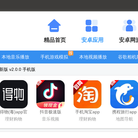
精品首页
安卓应用
安卓网
本地音乐播放
手机游戏模拟
本地视频播放
谷歌相机
器
器安卓版合集
器
大全
 v2.0.0 手机版
得物(毒)app官
抖音极速版
手机淘宝app
携程旅行app
方版
app正版
客户端
手机版
理财购物
音乐视频
理财购物
地图导航