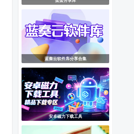
蛋蛋分享库
BeautyCam美
DrawAnyWhere
漫星空漫画
颜相机会员版
随意涂鸦app
app
中文版
蓝奏云软件库分享合集
安卓磁力下载工具