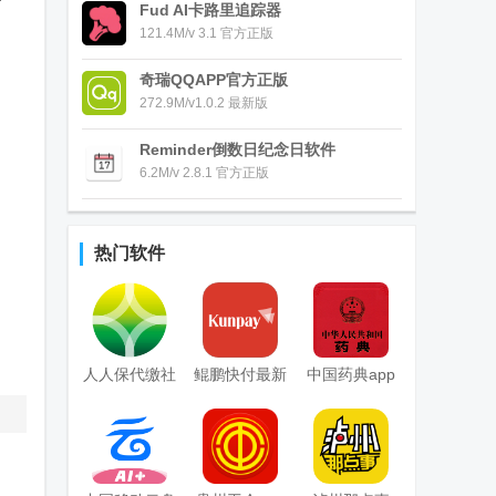
Fud AI卡路里追踪器
121.4M/v 3.1 官方正版
奇瑞QQAPP官方正版
272.9M/v1.0.2 最新版
Reminder倒数日纪念日软件
6.2M/v 2.8.1 官方正版
热门软件
人人保代缴社
鲲鹏快付最新
中国药典app
保
客户端