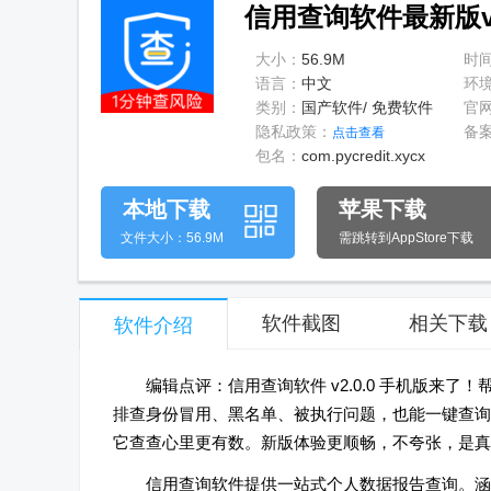
信用查询软件最新版v2
大小：
56.9M
时
语言：
中文
环
类别：
国产软件/ 免费软件
官
隐私政策：
备
点击查看
包名：
com.pycredit.xycx
本地下载
苹果下载
文件大小：56.9M
需跳转到AppStore下载
软件截图
相关下载
软件介绍
编辑点评：信用查询软件 v2.0.0 手机版
排查身份冒用、黑名单、被执行问题，也能一键查询
它查查心里更有数。新版体验更顺畅，不夸张，是真
信用查询软件提供一站式个人数据报告查询。涵