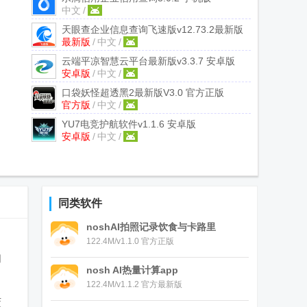
中文
/
天眼查企业信息查询飞速版
v12.73.2最新版
最新版
/
中文
/
云端平凉智慧云平台最新版
v3.3.7 安卓版
安卓版
/
中文
/
口袋妖怪超透黑2最新版
V3.0 官方正版
官方版
/
中文
/
YU7电竞护航软件
v1.1.6 安卓版
安卓版
/
中文
/
同类软件
noshAI拍照记录饮食与卡路里
，
122.4M/v1.1.0 官方正版
用
nosh AI热量计算app
122.4M/v1.1.2 官方最新版
覆