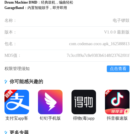
Drum Machine DMD
：经典鼓机，编曲轻松
GarageBand
：内置智能鼓手，即开即用
名称：
电子锣鼓
版本：
V1.0.0 最新版
包名：
com.codemao.coco.apk_162588813
MD5值：
7c3ccf89a7c8e9383b6148f23762f01f
权限管理须知
点击查看
你可能感兴趣的
支付宝app客
钉钉手机版
得物(毒)app
抖音极速版
户端
app
官方版
app正版
更多专题