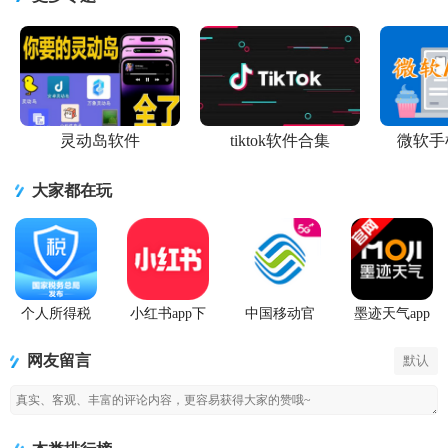
灵动岛软件
tiktok软件合集
微软手
大家都在玩
个人所得税
小红书app下
中国移动官
墨迹天气app
2026客户端
载安装
方营业厅
官方版
网友留言
默认