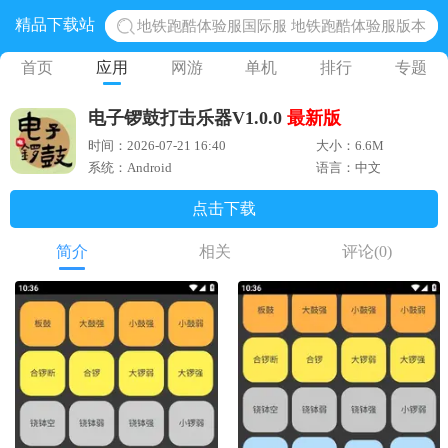
精品下载站
地铁跑酷体验服国际服 地铁跑酷体验服版本
网易光遇手游正版 点亮星空共庆周年
首页
应用
网游
单机
排行
专题
黎明觉醒生机腾讯正版 黎明觉醒生机国际服
电子锣鼓打击乐器V1.0.0
最新版
蛋仔派对下载 蛋仔派对体验服
时间：2026-07-21 16:40
大小：6.6M
奥特曼王者传奇 正版奥特曼游戏
系统：Android
语言：中文
点击下载
简介
相关
评论
(0)