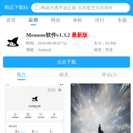
精品下载站
网易光遇手游正版 点亮星空共庆周年
黎明觉醒生机腾讯正版 黎明觉醒生机国际服
首页
应用
网游
单机
排行
专题
蛋仔派对下载 蛋仔派对体验服
Memene软件v1.3.2
最新版
奥特曼王者传奇 正版奥特曼游戏
时间：2026-08-08 07:52
大小：62.9M
地铁跑酷体验服国际服 地铁跑酷体验服版本
系统：Android
语言：中文
点击下载
简介
相关
评论
(3)