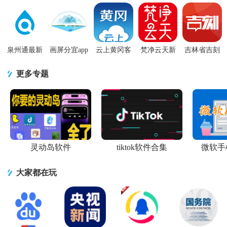
机客户端
机版7.5.3 最
歌版v10.3.0
app3.1.8 最
时新闻
v101.0 官方
新版
最新版安卓
新版
v7.7.1最新
安卓版
手机版
版
泉州通最新
画屏分宜app
云上黄冈客
梵净云天新
吉林省吉刻
版6.6.2 安卓
官方版5.3.3
户端app1.1.9
闻客户端
app最新版
版
最新版
手机版
1.6.0 官方版
v5.0.5 官方
更多专题
版
灵动岛软件
tiktok软件合集
微软手
大家都在玩