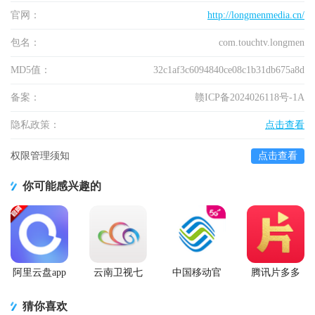
官网：
http://longmenmedia.cn/
包名：
com.touchtv.longmen
MD5值：
32c1af3c6094840ce08c1b31db675a8d
备案：
赣ICP备2024026118号-1A
隐私政策：
点击查看
权限管理须知
点击查看
你可能感兴趣的
阿里云盘app
云南卫视七
中国移动官
腾讯片多多
官方版
彩云端app
方营业厅
看剧官方正
版app
猜你喜欢