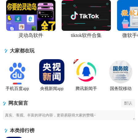
灵动岛软件
tiktok软件合集
微软手
大家都在玩
手机百度app
央视新闻app
腾讯新闻手
国务院移动
官方版
移动版客户
机客户端
客户端app下
端
载
网友留言
默认
本类排行榜