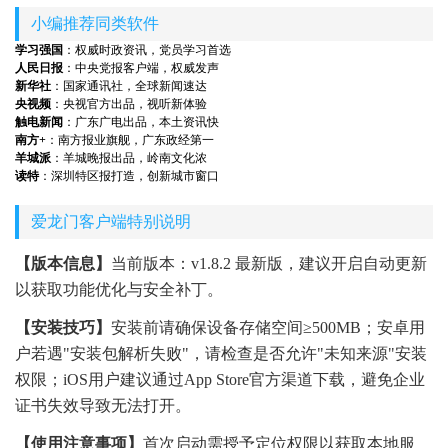
小编推荐同类软件
学习强国
：权威时政资讯，党员学习首选
人民日报
：中央党报客户端，权威发声
新华社
：国家通讯社，全球新闻速达
央视频
：央视官方出品，视听新体验
触电新闻
：广东广电出品，本土资讯快
南方+
：南方报业旗舰，广东政经第一
羊城派
：羊城晚报出品，岭南文化浓
读特
：深圳特区报打造，创新城市窗口
爱龙门客户端特别说明
【版本信息】
当前版本：v1.8.2 最新版，建议开启自动更新
以获取功能优化与安全补丁。
【安装技巧】
安装前请确保设备存储空间≥500MB；安卓用
户若遇"安装包解析失败"，请检查是否允许"未知来源"安装
权限；iOS用户建议通过App Store官方渠道下载，避免企业
证书失效导致无法打开。
【使用注意事项】
首次启动需授予定位权限以获取本地服