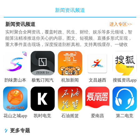
新闻资讯频道
新闻资讯频道
进入专区>>
实时聚合全网资讯，覆盖时政、民生、财经、娱乐等多元领域，智
能算法精准推送你关心的内容。图文、短视频、直播多形式呈现，
重大事件直击现场，深度报道剖析真相。支持离线缓存、一键收
藏，通勤、休息时随时刷。无冗..
韵味萧山本
极氪订阅汽
杭加新闻
文昌越西
搜狐资讯app
地资讯
车资讯安卓
app6.6.9最新
app1.2.3最新
官方下载
app6.0.1 最
版1.0.5最新
版
版
v5.5.32正版
新版
版
最新版
花山之城app
凯时电竞
石油摇篮
爱南昌
第二电竞
官方版1.4最
app1.0最新
app1.0.2最新
app4.0.6最新
app1.3.1最新
新版
版
版
版
版
更多专题