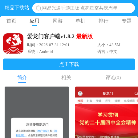
精品下载站
网易光遇手游正版 点亮星空共庆周年
黎明觉醒生机腾讯正版 黎明觉醒生机国际服
首页
应用
网游
单机
排行
专题
蛋仔派对下载 蛋仔派对体验服
爱龙门客户端v1.8.2
最新版
奥特曼王者传奇 正版奥特曼游戏
时间：2026-07-31 12:01
大小：43.5M
地铁跑酷体验服国际服 地铁跑酷体验服版本
系统：Android
语言：中文
点击下载
简介
相关
评论
(0)