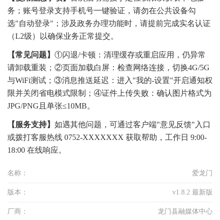
务；账号登录支持手机号一键验证，请勿在公共设备勾
选"自动登录"；涉及政务办理功能时，请提前完成实名认证
（L2级）以确保业务正常提交。
【常见问题】
①闪退/卡顿：清理缓存或重启应用，仍异常
请卸载重装；②页面加载白屏：检查网络连接，切换4G/5G
与WiFi测试；③消息推送延迟：进入"我的-设置"开启通知权
限并关闭省电模式限制；④证件上传失败：确认图片格式为
JPG/PNG且单张≤10MB。
【服务支持】
如遇其他问题，可通过客户端"意见反馈"入口
或拨打客服热线 0752-XXXXXXX 获取帮助，工作日 9:00-
18:00 在线响应。
名称：
爱龙门
版本：
v1.8.2 最新版
厂商：
龙门县融媒体中心