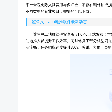
平台全程免除入驻费用与保证金，不存在额外抽成损
不同类型的副业项目，需要的可以下载。
鲨鱼灵工app地推软件最新动态
鲨鱼灵工地推软件安卓版 v1.0.46 正式发
助地推人员提升工作效率。同时修复了部分机型闪退
洁流畅，任务响应速度提升30%。感谢广大推广员