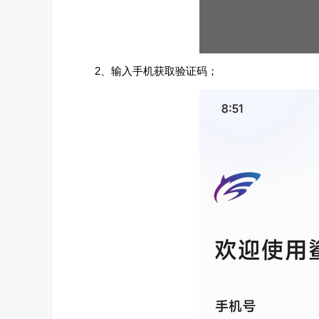
2、输入手机获取验证码；