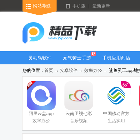
网站导航
手机版
|
最新更新
灵动岛软件
元气骑士手游
手机应用商店
大全
您的位置：
首页
→
安卓软件
→
效率办公
→ 鲨鱼灵工app地推
阿里云盘app
云南卫视七彩
中国移动官方
官方版
云端app
营业厅
效率办公
音乐视频
生活实用