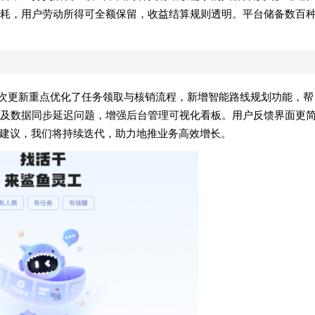
耗，用户劳动所得可全额保留，收益结算规则透明。平台储备数百
布！本次更新重点优化了任务领取与核销流程，新增智能路线规划功能，帮
及数据同步延迟问题，增强后台管理可视化看板。用户反馈界面更
的建议，我们将持续迭代，助力地推业务高效增长。