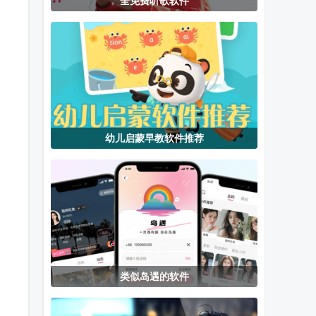
全免费听歌软件
无名TV电视永
哔咔官方下载
picACG哔咔漫
久免费版
画下载
幼儿启蒙早教软件推荐
类似岛遇的软件