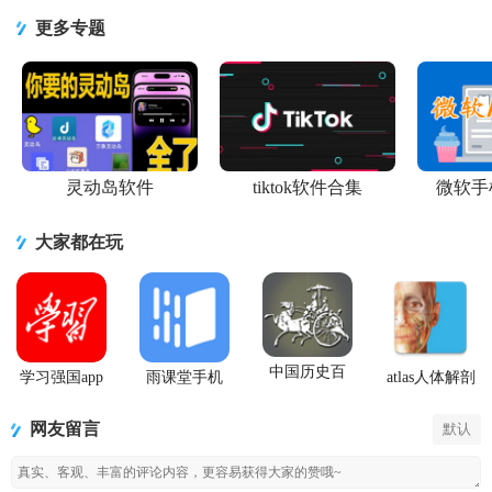
区端3.5.0最
2.0.11最新
最新版
安卓版
更多专题
新版
版
v9.2.9 官方
版
灵动岛软件
tiktok软件合集
微软手
大家都在玩
中国历史百
学习强国app
雨课堂手机
atlas人体解剖
科全书安卓
手机版
app
2026安卓免
最新版
费版
网友留言
默认