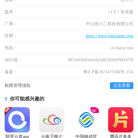
版本：
v1.0.7 安卓版
厂商：
中山班小二科技有限公司
官网：
https://www.banxiaoer.com
包名：
cn.banxe.bxe
MD5值：
887ebff84f9edc0a3d82660d9981d79f
备案：
粤ICP备2025475184号-15A
权限管理须知
点击查看
你可能感兴趣的
阿里云盘app
云南卫视七
中国移动官
腾讯片多多