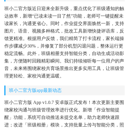
班小二官方版近日迎来全新升级，重点优化了班级通知的触
达效率，新增“已读未读一目了然”功能，老师可一键提醒未
读家长，沟通更省心。同时，作业提交界面焕然一新，支持
图片、语音、视频多种格式，批改工具新增快捷评语库，反
馈更精准。根据用户反馈，我们精简了打卡流程，家长端操
作步骤减少30%，并修复了部分机型闪退问题，整体运行更
稳定流畅。此外，班级相册支持智能分类，自动生成活动影
集，方便随时回顾精彩瞬间。我们持续倾听每一位用户的声
音，未来将围绕家校共育场景推出更多实用工具，让班级管
理更轻松、家校沟通更温暖。
班小二官方版app最新动态
班小二官方版 App v1.0.7 安卓版正式发布！本次更新主要围
绕家校沟通与班级管理效率进行优化。新增「作业智能提
醒」功能，系统可自动推送未提交名单，助力老师快速跟
进；改进「班级相册」模块，支持批量上传与智能分类，照