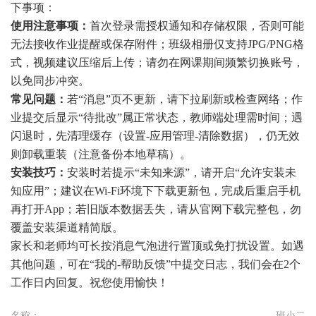
下事项：
使用注意事项：
首次登录需授权通知和存储权限，否则可能
无法接收作业提醒或保存附件；班级相册仅支持JPG/PNG格
式，视频建议压缩后上传；请勿在网课期间频繁切换账号，
以免同步冲突。
常见问题：
若“消息”页不更新，请下拉刷新或检查网络；作
业提交后显示“待批改”属正常状态，教师端处理需时间；遇
闪退时，先清理缓存（设置-应用管理-清除数据），仍无效
则卸载重装（注意备份本地草稿）。
安装技巧：
安装时若提示“未知来源”，请开启“允许安装未
知应用”；建议在Wi-Fi环境下下载更新包，完成后重启手机
再打开App；若旧版本数据丢失，请从官网下载完整包，勿
覆盖安装渠道精简版。
家长和老师均可长按消息气泡进行置顶或免打扰设置。如遇
其他问题，可在“我的-帮助反馈”中提交日志，我们会在2个
工作日内回复。祝您使用愉快！
名称：
班小二