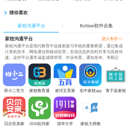
官方版
彩云端app
方营业厅
看剧官方正
版app
猜你喜欢
家校沟通平台
Reftime软件合集
家校沟通平台
进入专区>>
家校沟通平台是现代教育中连接家庭与学校的重要桥梁，通过集成
计算机技术、网络通信和移动应用，实现信息的实时共享与高效传
递。这些平台通常涵盖成绩管理、作业布置、通知发布、考勤记
录、校园动态分享等功能，让家长能随时掌握孩子在校表现，教师
也能及时反馈教学情况。其优势在于打破时空限制，支持文字、图
片、视频等多媒体沟通形式，并具备隐私保护、多端适配和数据分
析能力，既提升家校协作效率，又促进教育透明化。部分平台..
班小二官方
家校教育通
凌河五育家
实中家校app
青于蓝家校
版appv1.0.7
app最新版
校app官方版
官方正版
沟通2.0.12
安卓版
1.3.07 安卓
v2.0.8 手机
1.0.13最新
官方版
版
最新版
版
贝尔安亲家
2026杭州家
清华大学
家校大师教
校平台app校
校app华为版
1911学堂app
学app0.0.2