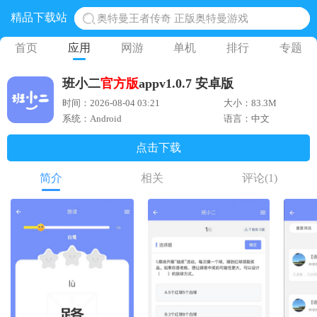
精品下载站
地铁跑酷体验服国际服 地铁跑酷体验服版本
网易光遇手游正版 点亮星空共庆周年
首页
应用
网游
单机
排行
专题
黎明觉醒生机腾讯正版 黎明觉醒生机国际服
班小二
官方版
appv1.0.7 安卓版
蛋仔派对下载 蛋仔派对体验服
时间：2026-08-04 03:21
大小：83.3M
奥特曼王者传奇 正版奥特曼游戏
系统：Android
语言：中文
点击下载
简介
相关
评论
(1)