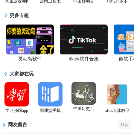
阿里云盘app
云南卫视七
中国移动官
腾讯片多多
官方版
彩云端app
方营业厅
看剧官方正
版app
更多专题
灵动岛软件
tiktok软件合集
微软手
大家都在玩
中国历史百
学习强国app
雨课堂手机
atlas人体解剖
科全书安卓
手机版
app
2026安卓免
最新版
费版
网友留言
默认