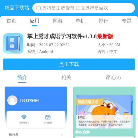
精品下载站
奥特曼王者传奇 正版奥特曼游戏
地铁跑酷体验服国际服 地铁跑酷体验服版本
首页
应用
网游
单机
排行
专题
网易光遇手游正版 点亮星空共庆周年
掌上秀才成语学习软件v1.3.8
最新版
黎明觉醒生机腾讯正版 黎明觉醒生机国际服
时间：2026-07-22 02:22
大小：60.9M
蛋仔派对下载 蛋仔派对体验服
系统：Android
语言：中文
点击下载
简介
相关
评论
(2)