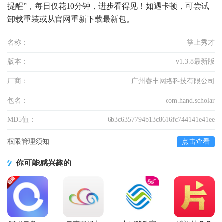
提醒”，每日仅花10分钟，进步看得见！如遇卡顿，可尝试
卸载重装或从官网重新下载最新包。
名称：
掌上秀才
版本：
v1.3.8最新版
厂商：
广州睿丰网络科技有限公司
包名：
com.hand.scholar
MD5值：
6b3c6357794b13c8616fc744141e41ee
权限管理须知
点击查看
你可能感兴趣的