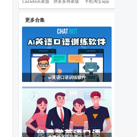
Lazada买家版
拼多多商家版
手机淘宝app
全
最新官方正版
手机客户端最
客户端
新版
更多合集
潮玩宇宙app
tradingview国
MT4官方正版
了
官方正版
际版
平台
Gspace谷歌
炉石团子记牌
Voca AI口语
ai英语口语训练软件
空间app官方
器(Arcane
版
Tracker)
123云盘直链
树都想杀你
抖音内置双模
解析
(Trees Hate
测试版
You)