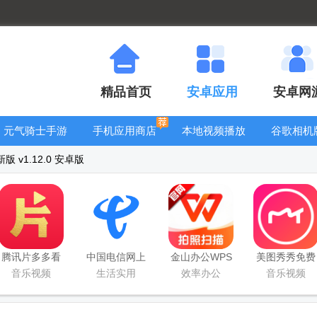
精品首页
安卓应用
安卓网
元气骑士手游
手机应用商店
本地视频播放
谷歌相机
大全
器
大全
 v1.12.0 安卓版
腾讯片多多看
中国电信网上
金山办公WPS
美图秀秀免费
剧官方正版
营业厅
Office手机官
无限制vip版
音乐视频
生活实用
效率办公
音乐视频
app
方最新版