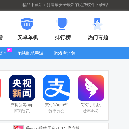
精品下载站：打造最安全最新的免费软件下载站!
游
安卓单机
排行榜
热门专题
版本
地铁跑酷手游
游戏库合集
大全
WIFI密码查
看器
央视新闻app
支付宝app客
钉钉手机版
移动版客户端
户端
app
新闻资讯
效率办公
效率办公
谷gogo购物平台
v1.0.9 官方版