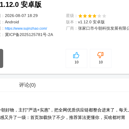
.12.0 安卓版
间：
2026-08-07 18:29
星级：
境：
Android
版本：
v1.12.0 安卓版
网：
厂商：
张家口市今朝科技发展有限
https://www.sujinzhao.com/
案：
冀ICP备2025125781号-2A
5
分
10
10
评论
(0)
今朝好物，主打“严选+实惠”，把全网优质供应链都整合进来了，每天
感又升了一级：首页加载快了不少，推荐算法更懂你，买啥都对胃