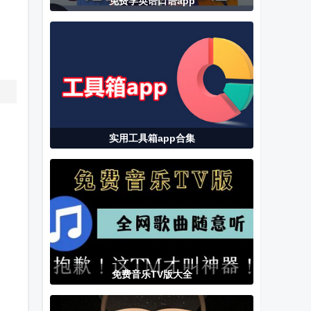
免费学英语口语app
jmcomic3.0安
岚山局域网文
爱尚电视TV新
装包
件传输软件
版本软件
实用工具箱app合集
免费音乐TV版大全