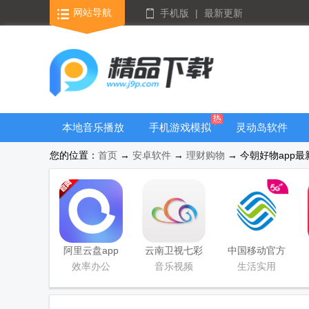
网站导航
手机版
|
最新更新
本地音乐播放
手机游戏模拟
灵动岛软件
器
器安卓版合集
您的位置：
首页
→
安卓软件
→
理财购物
→ 今朝好物app最新版
阿里云盘app
云南卫视七彩
中国移动官方
官方版
云端app
营业厅
效率办公
音乐视频
生活实用