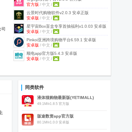
官方版
/
中文
/
云景时代购物软件
v2.0.3 安卓正版
安卓版
/
中文
/
星宇宙Box盲盒专享首抽福利
v1.0.03 安卓版
公司
安卓版
/
中文
/
Pinkoi亚洲跨境购物平台
6.59.1 安卓版
安卓版
/
中文
/
顺电app官方版
5.4.3 安卓版
安卓版
/
中文
/
同类软件
液体猫购物最新版(YETIMALL)
49.1M/v1.8.5 官方版
上
版途数资app官方版
80.1M/v1.0.0 安卓版