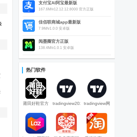
支付宝AI阿宝最新版
167.6M/v12.12.12.8000 官方正版
佳佰联商城app最新版
极
7.9M/v1.0.0 安卓版
阅墨圈官方正版
138.4M/v1.0.1 安卓版
热门软件
页
来
莆田好鞋官方
tradingview2025
tradingview网
app
中文版
页版