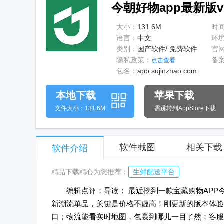
今朝好物app最新版v1
大小：
131.6M
时
语言：
中文
环
类别：
国产软件/ 免费软件
官
隐私政策：
备
点击查看
包名：
app.sujinzhao.com
本地下载
苹果下载
文件大小：131.6M
需跳转到AppStore下载
软件截图
相关下载
软件介绍
精品下载精心为您推荐：
生鲜配送平台
编辑点评：导读： 最近挖到一款宝藏购物APP
新潮流单品，关键是价格不虚高！刚更新的版本体验
口；物流能看实时地图，包裹到哪儿一目了然；客服