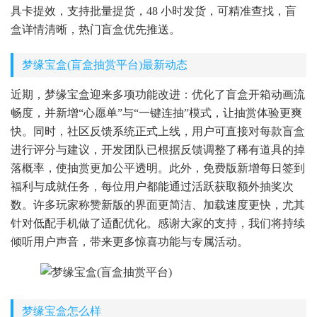
具卡提效，支持批量提货，48 小时发货，可精准查找，盲
盒详情清晰，热门盲盒优先推送。
梦缘宝盒(盲盒抽赏平台)最新动态
近期，梦缘宝盒迎来多项功能改进：优化了盲盒开箱动画流
畅度，并新增“心愿单”与“一键连抽”模式，让抽赏体验更爽
快。同时，社区反馈系统正式上线，用户可直接对每款盲盒
进行评分与建议，开发团队已根据反馈调整了稀有道具的掉
落概率，使抽赏更加公平透明。此外，免费版新增每日签到
福利与成就任务，每位用户都能通过活跃获取额外抽奖次
数。许多玩家称赞新版的界面更简洁、加载速度更快，尤其
针对低配手机做了适配优化。感谢大家的支持，我们将持续
倾听用户声音，带来更多惊喜功能与专属活动。
梦缘宝盒怎么样