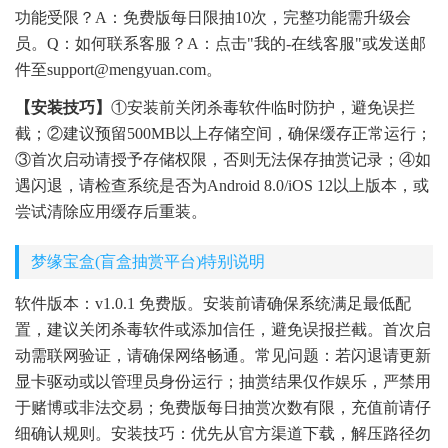
功能受限？A：免费版每日限抽10次，完整功能需升级会
员。Q：如何联系客服？A：点击"我的-在线客服"或发送邮
件至support@mengyuan.com。
【安装技巧】
①安装前关闭杀毒软件临时防护，避免误拦
截；②建议预留500MB以上存储空间，确保缓存正常运行；
③首次启动请授予存储权限，否则无法保存抽赏记录；④如
遇闪退，请检查系统是否为Android 8.0/iOS 12以上版本，或
尝试清除应用缓存后重装。
梦缘宝盒(盲盒抽赏平台)特别说明
软件版本：v1.0.1 免费版。安装前请确保系统满足最低配
置，建议关闭杀毒软件或添加信任，避免误报拦截。首次启
动需联网验证，请确保网络畅通。常见问题：若闪退请更新
显卡驱动或以管理员身份运行；抽赏结果仅作娱乐，严禁用
于赌博或非法交易；免费版每日抽赏次数有限，充值前请仔
细确认规则。安装技巧：优先从官方渠道下载，解压路径勿