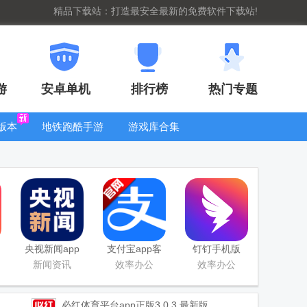
精品下载站：打造最安全最新的免费软件下载站!
游
安卓单机
排行榜
热门专题
版本
地铁跑酷手游
游戏库合集
大全
WIFI密码查
看器
央视新闻app
支付宝app客
钉钉手机版
移动版客户端
户端
app
新闻资讯
效率办公
效率办公
必红体育平台app正版
3.0.3 最新版