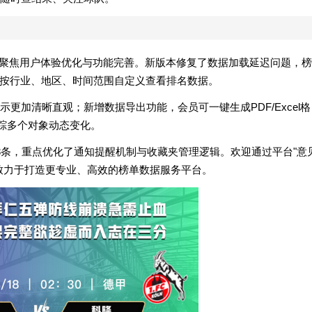
次更新聚焦用户体验优化与功能完善。新版本修复了数据加载延迟问题，榜
持按行业、地区、时间范围自定义查看排名数据。
更加清晰直观；新增数据导出功能，会员可一键生成PDF/Excel格
追踪多个对象动态变化。
3条，重点优化了通知提醒机制与收藏夹管理逻辑。欢迎通过平台"意
致力于打造更专业、高效的榜单数据服务平台。