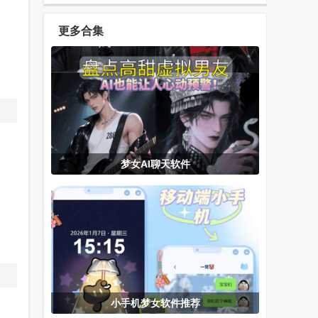
app平台
app官方版
资讯app手机
版
更多合集
大美东丰手机
智慧林西融媒
云上巩义官方
客户端
app安卓版
版
酷我新时代车
Stryker网络解
云宝宝星耀强
梦女AI聊天软件
机版
锁器app
化版最新版
电子书阅读器
澎湃OS内置系
Bimmer控制
(Librera FD)
统界面组件
器
小手机梦女软件推荐
Infuse安卓高
韩站app免广
QQ音乐车机