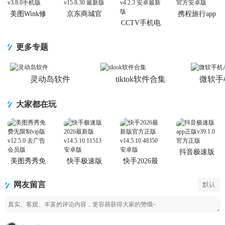
美图Wink修
京东商城官
携程旅行app
图软件官方
方客户端
手机版
CCTV手机电
版
视直播软件
更多专题
灵动岛软件
tiktok软件合集
微软手
大家都在玩
抖音极速版
app正版
美图秀秀免
快手极速版
快手2026最
费无限制vip
2026最新版
新版官方正
版
版
网友留言
默认