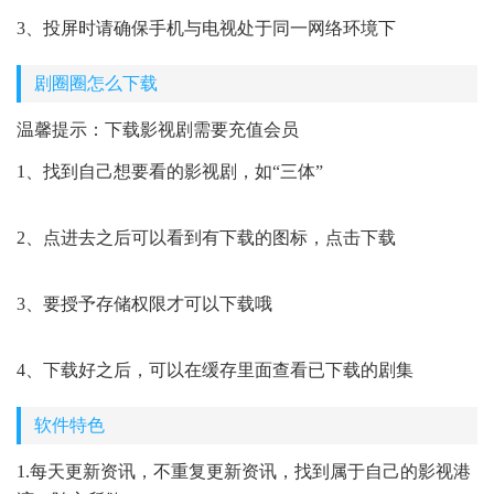
3、投屏时请确保手机与电视处于同一网络环境下
剧圈圈怎么下载
温馨提示：下载影视剧需要充值会员
1、找到自己想要看的影视剧，如“三体”
2、点进去之后可以看到有下载的图标，点击下载
3、要授予存储权限才可以下载哦
4、下载好之后，可以在缓存里面查看已下载的剧集
软件特色
1.每天更新资讯，不重复更新资讯，找到属于自己的影视港