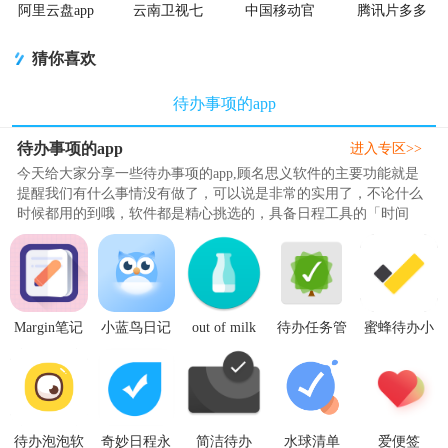
阿里云盘app
云南卫视七
中国移动官
腾讯片多多
官方版
彩云端app
方营业厅
看剧官方正
版app
猜你喜欢
待办事项的app
待办事项的app
进入专区>>
今天给大家分享一些待办事项的app,顾名思义软件的主要功能就是
提醒我们有什么事情没有做了，可以说是非常的实用了，不论什么
时候都用的到哦，软件都是精心挑选的，具备日程工具的「时间
感」，瞟一眼就知道近期要做哪些事，具备待办工具的自由度，可
以像便签纸一样随手记录，具备完善的基础性功能，譬如支持可高
度自定义的日期重复规则，没有番茄钟、日常打卡之类乱七八糟的
功能，简洁、干净的UI设计到了提醒时间，APP会通..
Margin笔记
小蓝鸟日记
out of milk
待办任务管
蜜蜂待办小
1.0.0 安卓版
app1.0.0 安
待办事项清
理MLO-4专
组件高级版
卓最新版
单免费版
业版v4.4.0
1.1.8 安卓最
8.32.2_1144
中文免费版
新版
安卓高级版
待办泡泡软
奇妙日程永
简洁待办
水球清单
爱便签