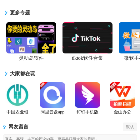
件1.4 安卓
久vip7.3.7
3.9.0谷歌原
app3.9.0 安
app4.2.7安卓
最新版
安卓最新版
版
卓版
版
更多专题
灵动岛软件
tiktok软件合集
微软手
大家都在玩
中国农业银
阿里云盘app
钉钉手机版
金山办公
行app
官方版
app
WPS Office
手机官方最
网友留言
默认
新版