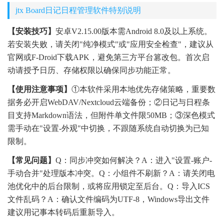
jtx Board日记日程管理软件特别说明
【安装技巧】
安卓V2.15.00版本需Android 8.0及以上系统。
若安装失败，请关闭"纯净模式"或"应用安全检查"，建议从
官网或F-Droid下载APK，避免第三方平台篡改包。首次启
动请授予日历、存储权限以确保同步功能正常。
【使用注意事项】
①本软件采用本地优先存储策略，重要数
据务必开启WebDAV/Nextcloud云端备份；②日记与日程条
目支持Markdown语法，但附件单文件限50MB；③深色模式
需手动在"设置-外观"中切换，不跟随系统自动切换为已知
限制。
【常见问题】
Q：同步冲突如何解决？A：进入"设置-账户-
手动合并"处理版本冲突。Q：小组件不刷新？A：请关闭电
池优化中的后台限制，或将应用锁定至后台。Q：导入ICS
文件乱码？A：确认文件编码为UTF-8，Windows导出文件
建议用记事本转码后重新导入。