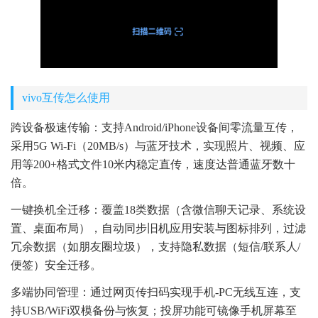
vivo互传怎么使用
跨设备极速传输：支持Android/iPhone设备间零流量互传，
采用5G Wi-Fi（20MB/s）与蓝牙技术，实现照片、视频、应
用等200+格式文件10米内稳定直传，速度达普通蓝牙数十
倍。
一键换机全迁移：覆盖18类数据（含微信聊天记录、系统设
置、桌面布局），自动同步旧机应用安装与图标排列，过滤
冗余数据（如朋友圈垃圾），支持隐私数据（短信/联系人/
便签）安全迁移。
多端协同管理：通过网页传扫码实现手机-PC无线互连，支
持USB/WiFi双模备份与恢复；投屏功能可镜像手机屏幕至