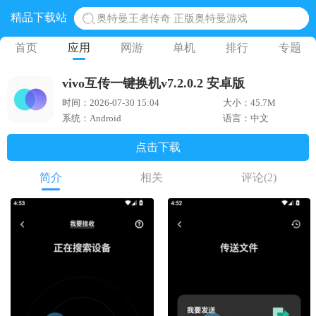
精品下载站
奥特曼王者传奇 正版奥特曼游戏
地铁跑酷体验服国际服 地铁跑酷体验服版本
首页
应用
网游
单机
排行
专题
网易光遇手游正版 点亮星空共庆周年
vivo互传一键换机v7.2.0.2 安卓版
黎明觉醒生机腾讯正版 黎明觉醒生机国际服
时间：2026-07-30 15:04
大小：45.7M
蛋仔派对下载 蛋仔派对体验服
系统：Android
语言：中文
点击下载
简介
相关
评论
(2)