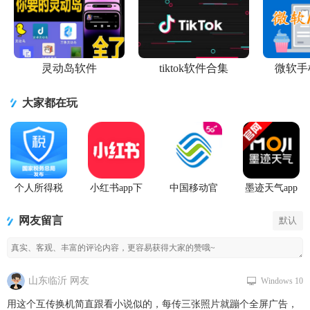
灵动岛软件
tiktok软件合集
微软手
大家都在玩
个人所得税
小红书app下
中国移动官
墨迹天气app
2026客户端
载安装
方营业厅
官方版
网友留言
默认
山东临沂 网友
Windows 10
用这个互传换机简直跟看小说似的，每传三张照片就蹦个全屏广告，