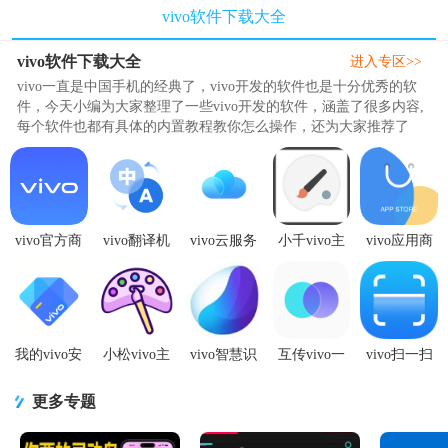
vivo软件下载大全
vivo软件下载大全
进入专区>>
vivo一直是中国手机的经典了，vivo开发的软件也是十分优秀的软
件，今天小编为大家整理了一些vivo开发的软件，涵盖了很多内容,
每个软件也都有具体的内置教程教你怎么操作，还为大家推荐了
vivo系统应用下载，浏览器、相..
vivo官方商
vivo翻译机
vivo云服务
小千vivo主
vivo应用商
城v13.0.0.1
免费版
app正版
题修改器导
店官方
官方最新版
v4.5.9.0 安
v9.9.7.0 官
入版最新版
v10.3.9.0 最
卓最新版
方最新版
8.8.0 免费
新版
我的vivo安
小松vivo主
vivo智慧识
互传vivo一
vivo扫一扫
卓V1.0.0.1
题下载器导
屏
键换机app官
识别软件
手机最新版
入版免费最
(VTouch)1.0
方版v7.2.0.6
2.1.3.0.1 手
更多专题
新版6.7
最新版
手机最
机版