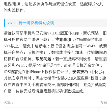
电视/电脑，适配多屏协作与游戏键位设置，适配碎片化时
间离线操作。
vivo互传一键换机特别说明
请确认两部手机均已安装v7.2.0.2版互传App（新机预装，旧
机可扫描官网二维码下载）。
注意事项：
传输前保持电量
50%以上，避免中途断电；新旧设备需连接同一Wi-Fi（或新
机开启热点让旧机连接），数据线连接可加速；传输期间勿
切换后台或锁屏。
常见问题：
若一直搜索不到设备，请重启
蓝牙和Wi-Fi；提示“存储不足”时，请清理旧机冗余文件；
iOS端需先在旧iPhone上授权信任证书。
安装技巧：
旧机为
其他安卓品牌时，需主动授予“安装未知来源应用”权限；建
议在设置中关闭手机管家类应用的联网限制，避免拦截配对
广播。传输完成后请重启新机以确保数据生效。
名称：
互传