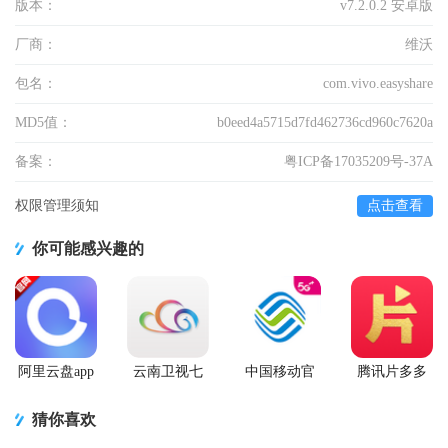
版本：
v7.2.0.2 安卓版
厂商：
维沃
包名：
com.vivo.easyshare
MD5值：
b0eed4a5715d7fd462736cd960c7620a
备案：
粤ICP备17035209号-37A
权限管理须知
点击查看
你可能感兴趣的
阿里云盘app
云南卫视七
中国移动官
腾讯片多多
官方版
彩云端app
方营业厅
看剧官方正
版app
猜你喜欢