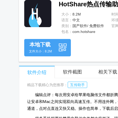
HotShare热点传输助
大小：
8.2M
时
语言：
中文
环
类别：
国产软件/ 免费软件
官
包名：
com.hotshare
本地下载
文件大小：8.2M
软件截图
相关下载
软件介绍
精品下载精心为您推荐：
互传助手
编辑点评：每次用安卓给苹果电脑传文件都折腾半
让安卓和Mac之间实现双向高速互传。不用连外网
通道，点对点直连又快又稳。操作也简单，下载后启