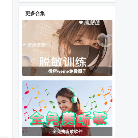
Mode应用
心app官方版
Webdav安卓
版
更多合集
大师兄影视TV
Edge Canary
Dr.Fone数据
版免费版
手机浏览器
恢复手机版
音乐文件夹播
漫蛙3manwa3
无名TV电视永
微密weme免费圈子
放器免费版
官方版
久免费版
哔咔官方下载
picACG哔咔漫
天天速剪会员
画下载
版
全免费听歌软件
绘制卡通2高
HXAudio Pro
欢喜桌面电视