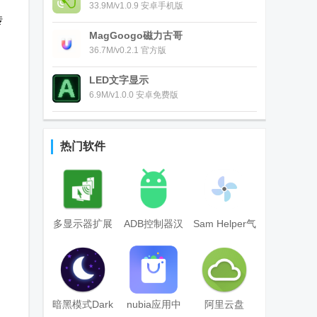
台
33.9M/v1.0.9 安卓手机版
传
MagGoogo磁力古哥
36.7M/v0.2.1 官方版
LED文字显示
6.9M/v1.0.0 安卓免费版
热门软件
多显示器扩展
ADB控制器汉
Sam Helper气
屏幕设置工具
化版
密性测试软件
(spacedesk)
官方版
暗黑模式Dark
nubia应用中
阿里云盘