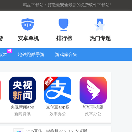
精品下载站：打造最安全最新的免费软件下载站!
游
安卓单机
排行榜
热门专题
版本
地铁跑酷手游
游戏库合集
大全
WIFI密码查
看器
央视新闻app
支付宝app客
钉钉手机版
移动版客户端
户端
app
新闻资讯
效率办公
效率办公
vivo互传一键换机
v7.2.0.2 安卓版