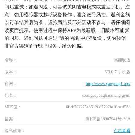
间后重试；如遇闪退，可尝试关闭省电模式或重启手机。注
意：勿用模拟器或越狱设备操作，避免账号风控。返利金额
以订单结算后为准，虚拟商品及部分活动不参与，请仔细阅
读页面提示。使用过程中保持APP为最新版，旧版本可能影
响同步。遇到问题可通过“我的-帮助中心”反馈，切勿轻信
非官方渠道的“代刷”服务，谨防诈骗。
名称：
高拥联盟
版本：
V9.0.7 手机版
官网：
http://www.gaoyong1.top/
包名：
com.gaoyonglianmeng.gyml
MD5值：
8bcb762275a35120d7797fe10cecf588
备案：
闽ICP备18007941号-20A
隐私政策：
点击查看