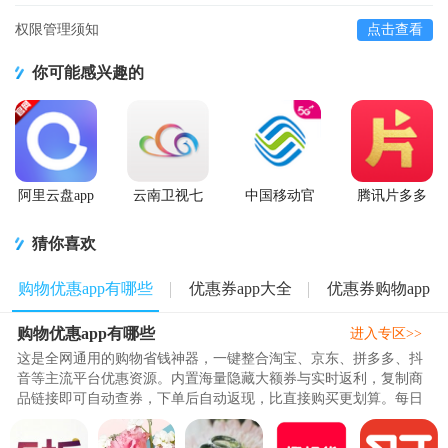
权限管理须知
点击查看
你可能感兴趣的
阿里云盘app
云南卫视七
中国移动官
腾讯片多多
官方版
彩云端app
方营业厅
看剧官方正
版app
猜你喜欢
购物优惠app有哪些
优惠券app大全
优惠券购物app
购物优惠app有哪些
进入专区>>
这是全网通用的购物省钱神器，一键整合淘宝、京东、拼多多、抖
音等主流平台优惠资源。内置海量隐藏大额券与实时返利，复制商
品链接即可自动查券，下单后自动返现，比直接购买更划算。每日
精选爆款秒杀、品牌特卖、限时补贴，覆盖服饰、美妆、生鲜、家
居全品类，比价、查价、降价提醒一步到位。操作简单无套路，新