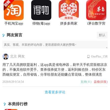
手机淘宝app
得物(毒)app
拼多多商家
i茅台数字营
客户端
官方版
版手机客户
销APP正版
端最新版
网友留言
默认
北京 网友
OnePlus_15R
用了几天高拥联盟返利，这app真是省电神器，刷半天手机背面都凉凉
的，不像其他软件烫手。查券领券挺方便，返利到账也快，特价区东
西确实便宜，自用省钱，分享给朋友还能赚点零花钱，整体很满意
2026/6/29 0:54:54
支持
(
0
)
盖楼(回复)
查看更多评论
本类排行榜