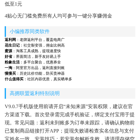
低至1元
4贴心无门槛免费所有人均可参与一键分享赚佣金
小编推荐同类软件
返利网
：老牌返利平台，覆盖电商广
花生日记
：社交裂变强，佣金比例高
蜜源
：淘客工具成熟，提现速度快
好省
：界面简洁，新手友好易上手
粉象生活
：多平台聚合，优惠券全
一淘
：阿里官方出品，返利直接到账
慢慢买
：历史比价功能，防买贵神器
什么值得买
：社区内容优质，真实晒单多
高拥联盟返利特别说明
V9.0.7手机版使用前请开启“未知来源”安装权限，建议在官
方渠道下载。首次登录需完成手机验证，绑定支付宝用于提
现。常见问题：返利未到账多为订单未跟踪，请确认购物前
已复制商品链接打开APP；提现失败请检查实名信息与支付
宝姓名一致。安装技巧：若安装包解析失败，请清理存储空