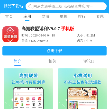
精品下载站
网易光遇手游正版 点亮星空共庆周年
黎明觉醒生机腾讯正版 黎明觉醒生机国际服
首页
应用
网游
单机
排行
专题
蛋仔派对下载 蛋仔派对体验服
高拥联盟返利V9.0.7
手机版
奥特曼王者传奇 正版奥特曼游戏
时间：2026-08-03 04:18
大小：81.2M
地铁跑酷体验服国际服 地铁跑酷体验服版本
系统：IOS, Android
语言：中文
点击下载
简介
相关
评论
(1)