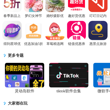
人享专属福利，低门槛提现，到账快速。无论是日常网购、外卖点
餐还是出行加油，都能帮你省心省钱，是居家过日子、学生..
春季新品上
梦幻女神节
婚纱摄影优
趣好货优惠
叮叮日记内
市享优惠
PSD优惠海
惠券psd素材
券app6.0.5
部优惠券领
PSD海报
报素材下载
免费下载
安卓版
取app0.0.6
手机版
得到星球优
优选加油5折
草莓精选网
链值优惠券
惠景点旅游
惠购物商城
优惠加油软
购优惠券
抵扣购物手
优惠2.2.0 安
1.0.16 安卓
件1.0.1 手机
app1.0 安卓
机版0.0.9 赚
卓最新版
更多专题
版
版
版
钱版
灵动岛软件
tiktok软件合集
微软手
大家都在玩