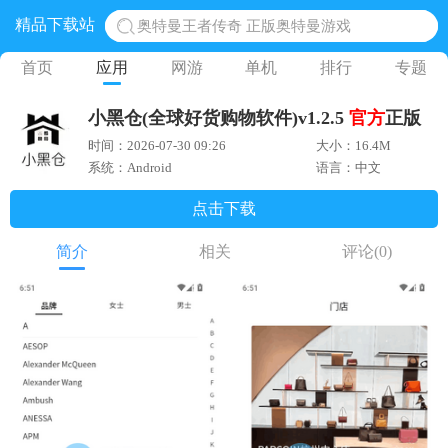
精品下载站
奥特曼王者传奇 正版奥特曼游戏
地铁跑酷体验服国际服 地铁跑酷体验服版本
首页
应用
网游
单机
排行
专题
网易光遇手游正版 点亮星空共庆周年
小黑仓(全球好货购物软件)v1.2.5
官方
正版
黎明觉醒生机腾讯正版 黎明觉醒生机国际服
时间：2026-07-30 09:26
大小：16.4M
蛋仔派对下载 蛋仔派对体验服
系统：Android
语言：中文
点击下载
简介
相关
评论
(0)