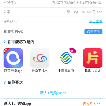
MD5值：
76437f8f63ebfc018c8ec2710e804d8d
备案：
浙ICP备19029600号-13A
隐私政策：
点击查看
权限管理须知
点击查看
你可能感兴趣的
阿里云盘app
云南卫视七
中国移动官
腾讯片多多
官方版
彩云端app
方营业厅
看剧官方正
版app
猜你喜欢
新人1元购物app
新人1元购物app
进入专区>>