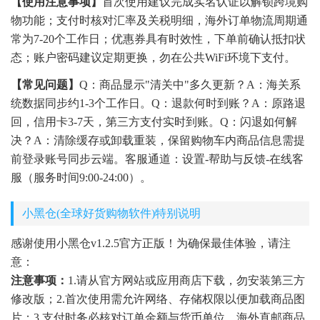
【使用注意事项】
首次使用建议完成实名认证以解锁跨境购
物功能；支付时核对汇率及关税明细，海外订单物流周期通
常为7-20个工作日；优惠券具有时效性，下单前确认抵扣状
态；账户密码建议定期更换，勿在公共WiFi环境下支付。
【常见问题】
Q：商品显示"清关中"多久更新？A：海关系
统数据同步约1-3个工作日。Q：退款何时到账？A：原路退
回，信用卡3-7天，第三方支付实时到账。Q：闪退如何解
决？A：清除缓存或卸载重装，保留购物车内商品信息需提
前登录账号同步云端。客服通道：设置-帮助与反馈-在线客
服（服务时间9:00-24:00）。
小黑仓(全球好货购物软件)特别说明
感谢使用小黑仓v1.2.5官方正版！为确保最佳体验，请注
意：
注意事项：
1.请从官方网站或应用商店下载，勿安装第三方
修改版；2.首次使用需允许网络、存储权限以便加载商品图
片；3.支付时务必核对订单金额与货币单位，海外直邮商品