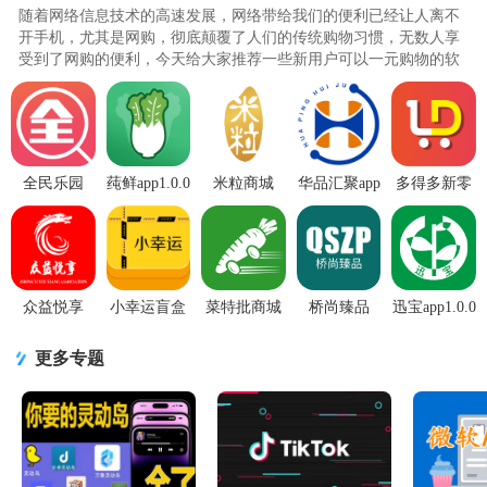
随着网络信息技术的高速发展，网络带给我们的便利已经让人离不
开手机，尤其是网购，彻底颠覆了人们的传统购物习惯，无数人享
受到了网购的便利，今天给大家推荐一些新用户可以一元购物的软
件，这种大额的羊毛一般一个..
全民乐园
莼鲜app1.0.0
米粒商城
华品汇聚app
多得多新零
app1.0 安卓
最新版
APP安卓手
官方安卓版
售app1.0手
版
机V2.3.0版
v1.4.8最新
机最新版
版
众益悦享
小幸运盲盒
菜特批商城
桥尚臻品
迅宝app1.0.0
APPv1.0.0最
购物平台
软件1.0.8 安
app1.0手机
最新版
新版
1.0.0 手机最
卓手机版
最新版
更多专题
新版