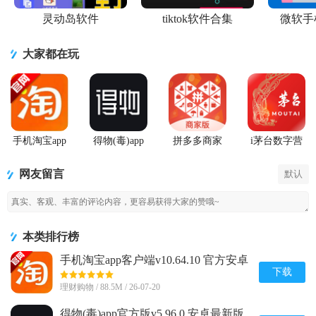
灵动岛软件
tiktok软件合集
微软手
大家都在玩
手机淘宝app
得物(毒)app
拼多多商家
i茅台数字营
客户端
官方版
版手机客户
销APP正版
端最新版
网友留言
默认
本类排行榜
手机淘宝app客户端v10.64.10 官方安卓
版
下载
理财购物 / 88.5M / 26-07-20
得物(毒)app官方版v5.96.0 安卓最新版