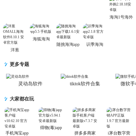
app1.2.14官
件最新版
淘软件3.5.0
版
版
方最新版
5.1.2 官方版
手机版
海淘1号海外
购2.18.18安
卓版
海狐海淘
随挑海淘app
识季海淘
app5.5 手机
洋葱
下载1.6.1安
app2.1.8 官
版
OMALL海
卓最新版
方安卓版
淘软件
更多专题
8.10.1 安卓
官方版
灵动岛软件
tiktok软件合集
微软手
大家都在玩
得物(毒)app
官方版
手机淘宝app
拼多多商家
i茅台数字营