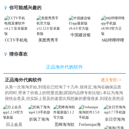
你可能感兴趣的
中国建设银
行app最新版
CCTV手机电
美图秀秀手
b站哔哩哔哩
视直播软件
机官方版
app手机版
猜你喜欢
正品海外代购软件
正品海外代购软件
进入专区>>
从第一次海淘开始,到现在已经淘了十几年,很肯定,海淘在确保品质
的同时,带来了价格上的明显优惠(跟国内品牌专柜比较).本以为海淘
很快会普及,但实际上普及的速度比我想象的要慢很多,到现在居然还
有那么多不会自己海淘,..
折疯了海淘
全日空海淘
日上会员
觅蜂海淘软
Feelunique海
app4.3.0手机
app3.7.7手机