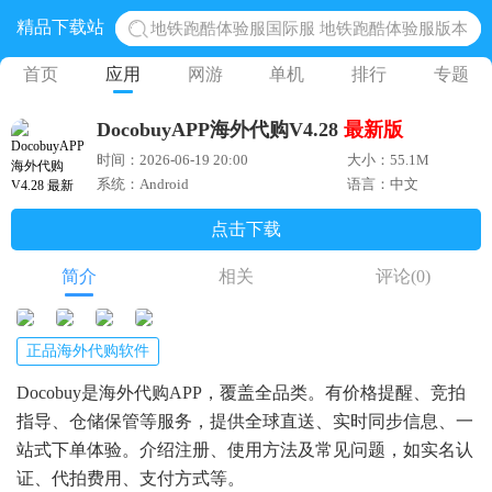
地铁跑酷体验服国际服 地铁跑酷体验服版本
精品下载站
网易光遇手游正版 点亮星空共庆周年
首页
应用
网游
单机
排行
专题
黎明觉醒生机腾讯正版 黎明觉醒生机国际服
蛋仔派对下载 蛋仔派对体验服
DocobuyAPP海外代购V4.28
最新版
奥特曼王者传奇 正版奥特曼游戏
时间：2026-06-19 20:00
大小：55.1M
系统：Android
语言：中文
点击下载
简介
相关
评论
(0)
正品海外代购软件
Docobuy是海外代购APP，覆盖全品类。有价格提醒、竞拍
指导、仓储保管等服务，提供全球直送、实时同步信息、一
站式下单体验。介绍注册、使用方法及常见问题，如实名认
证、代拍费用、支付方式等。