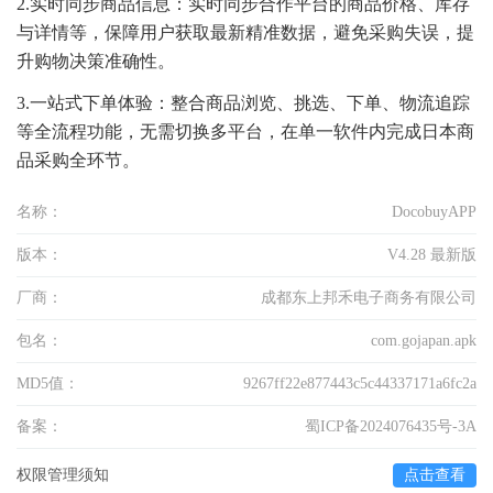
2.实时同步商品信息：实时同步合作平台的商品价格、库存
与详情等，保障用户获取最新精准数据，避免采购失误，提
升购物决策准确性。
3.一站式下单体验：整合商品浏览、挑选、下单、物流追踪
等全流程功能，无需切换多平台，在单一软件内完成日本商
品采购全环节。
名称：
DocobuyAPP
版本：
V4.28 最新版
厂商：
成都东上邦禾电子商务有限公司
包名：
com.gojapan.apk
MD5值：
9267ff22e877443c5c44337171a6fc2a
备案：
蜀ICP备2024076435号-3A
权限管理须知
点击查看