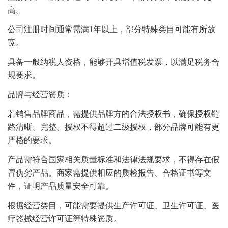
高。
公司注册时间通常需满1年以上，部分特殊类目可能有所放
宽。
具备一般纳税人资格，能够开具增值税发票，以满足税务合
规要求。
品牌与经营资质：
若销售品牌商品，需提供品牌方的合法授权书，确保授权链
路清晰、完整。授权不得超过二级授权，部分品牌可能有更
严格的要求。
产品需符合国家相关质量标准和法律法规要求，不得存在假
冒伪劣产品。商家需提供相应的质检报告、合格证书等文
件，证明产品质量安全可靠。
根据经营类目，可能需要提供生产许可证、卫生许可证、医
疗器械经营许可证等特殊资质。