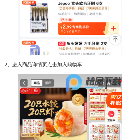
2、进入商品详情页点击加入购物车