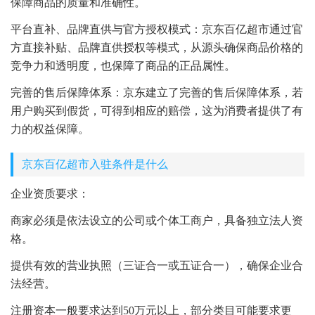
保障商品的质量和准确性。
平台直补、品牌直供与官方授权模式：京东百亿超市通过官
方直接补贴、品牌直供授权等模式，从源头确保商品价格的
竞争力和透明度，也保障了商品的正品属性。
完善的售后保障体系：京东建立了完善的售后保障体系，若
用户购买到假货，可得到相应的赔偿，这为消费者提供了有
力的权益保障。
京东百亿超市入驻条件是什么
企业资质要求：
商家必须是依法设立的公司或个体工商户，具备独立法人资
格。
提供有效的营业执照（三证合一或五证合一），确保企业合
法经营。
注册资本一般要求达到50万元以上，部分类目可能要求更