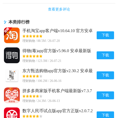
查看更多评论
本类排行榜
手机淘宝app客户端v10.64.10 官方安卓
版
下载
理财购物 / 88.5M / 26-07-20
得物(毒)app官方版v5.96.0 安卓最新版
下载
理财购物 / 123.3M / 26-07-21
东方甄选购物app官方版v2.30.2 安卓最
新版
下载
理财购物 / 106.2M / 26-06-16
拼多多商家版手机客户端最新版v7.3.7
安卓版
下载
理财购物 / 24.3M / 26-06-13
数字人民币试点版app官方正版v2.0.7.2
安卓版
下载