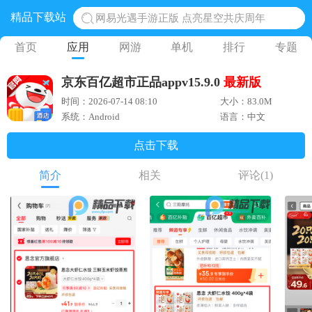
网易光遇手游正版 点亮星空共庆周年
精品下载站
黎明觉醒生机腾讯正版 黎明觉醒生机国际服
蛋仔派对下载 蛋仔派对体验服
首页
应用
网游
单机
排行
专题
奥特曼王者传奇 正版奥特曼游戏
京东百亿超市正品appv15.9.0
最新版
地铁跑酷体验服国际服 地铁跑酷体验服版本
时间：2026-07-14 08:10
大小：83.0M
系统：Android
语言：中文
点击下载
简介
相关
评论
(1)