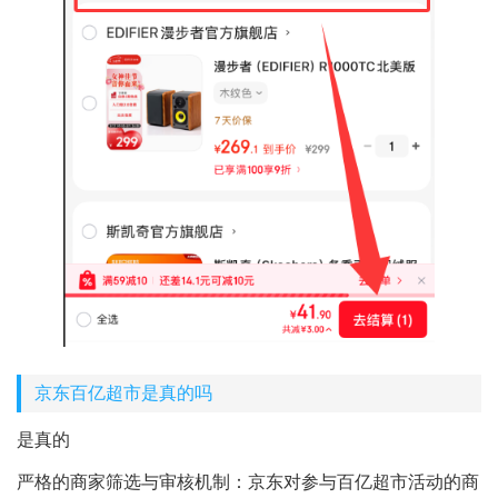
京东百亿超市是真的吗
是真的
严格的商家筛选与审核机制：京东对参与百亿超市活动的商