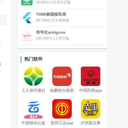
科
36.9M/v1.3.0 官方正版
THIM泰国移民局
36.7M/v2.15.0 最新版
符号社antigone
280.3M/v1.1.2 官方版
更
热门软件
的
将
人人保代缴社
鲲鹏快付最新
中国药典app
保
客户端
中国移动云盘
贵州工会app
泸州那点事