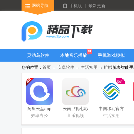
网站导航
手机版
|
最新更新
灵动岛软件
本地音乐播放
手机游戏模拟
器
器安卓版合集
您的位置：
首页
→
安卓软件
→
生活实用
→ 唯啦腕表智能手表 
阿里云盘app
云南卫视七彩
中国移动官方
官方版
云端app
营业厅
效率办公
音乐视频
生活实用