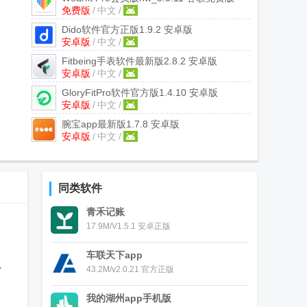
免费版
/
中文
/
Dido软件官方正版
1.9.2 安卓版
安卓版
/
中文
/
Fitbeing手表软件最新版
2.8.2 安卓版
安卓版
/
中文
/
GloryFitPro软件官方版
1.4.10 安卓版
安卓版
/
中文
/
腕宝app最新版
1.7.8 安卓版
安卓版
/
中文
/
同类软件
青禾记账
17.9M/V1.5.1 安卓正版
车联天下app
上
43.2M/v2.0.21 官方正版
我的湖州app手机版