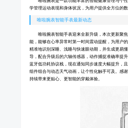
唯啦腕表是一款功能丰富的智能健康管理与个性
学管理运动表现和身体状况，为用户提供全方位的数
唯啦腕表智能手表最新动态
唯啦腕表智能手表迎来全新升级，本次更新聚焦
能，能够在心率异常时第一时间震动提醒，为用户的
精准地识别深睡、浅睡与快速眼动期，并生成更易懂
导，配合升级后的六轴传感器，动作捕捉准确率提升
蓝牙低功耗协议栈，现在通知同步速度大幅提升，且
组件组合与动态天气动画，让个性化触手可及。感谢
持续带来更贴心、更智能的穿戴体验。