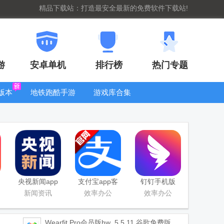
精品下载站：打造最安全最新的免费软件下载站!
游
安卓单机
排行榜
热门专题
版本
地铁跑酷手游
游戏库合集
大全
WIFI密码查
看器
央视新闻app
支付宝app客
钉钉手机版
移动版客户端
户端
app
新闻资讯
效率办公
效率办公
Wearfit Pro会员版
hw_5.5.11 谷歌免费版