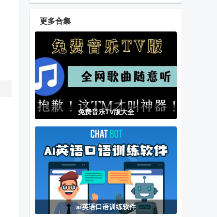
官方版
官方版
app官方版
更多合集
数英网客户端
指尖水务官方
全国村镇建设
下载
管理平台
安卓安装器
暮雨直播2026
奶绒AI福瑞AI
免费音乐TV版大全
APK Installer
最新版
聊天
软件
小南斗紫微斗
塔猴app官方
文墨天机专业
数排盘软件
版app
ai英语口语训练软件
大强音乐台tv
qq轻聊版官方
WebView电视