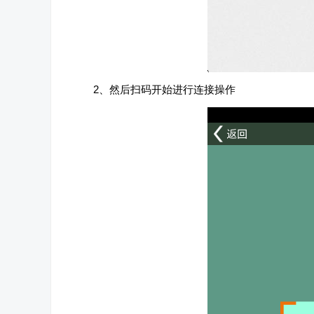
2、然后扫码开始进行连接操作