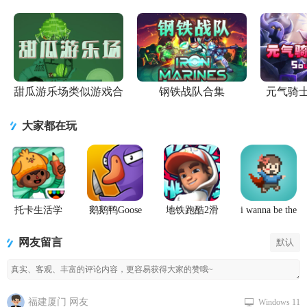
甜瓜游乐场类似游戏合
钢铁战队合集
元气骑
集
大家都在玩
托卡生活学
鹅鹅鸭Goose
地铁跑酷2滑
i wanna be the
校完整版游
Goose Duck
板英雄
Creator手游
戏
手游
(Hoverboard
网友留言
默认
Heroes)
福建厦门 网友
Windows 11