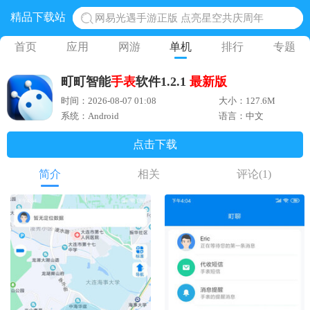
精品下载站
网易光遇手游正版 点亮星空共庆周年
黎明觉醒生机腾讯正版 黎明觉醒生机国际服
首页
应用
网游
单机
排行
专题
蛋仔派对下载 蛋仔派对体验服
町町智能
手表
软件1.2.1
最新版
奥特曼王者传奇 正版奥特曼游戏
时间：2026-08-07 01:08
大小：127.6M
地铁跑酷体验服国际服 地铁跑酷体验服版本
系统：Android
语言：中文
点击下载
简介
相关
评论
(1)