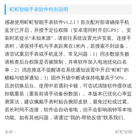
町町智能手表软件特别说明
感谢使用町町智能手表软件v1.2.1！首次配对前请确保手机
蓝牙已开启，并授予定位权限（安卓需同时开启GPS）。安
装时若提示“未知来源”，请前往系统设置允许安装。连接手
表时，请保持手机与手表距离在1米内，若搜索不到设备，
请尝试重启手表或手机蓝牙。常见问题：1）同步数据失败
请检查后台权限是否被限制，并将软件加入电池优化白名
单；2）消息推送不提醒请在系统通知设置中开启“町町”的
横幅与锁屏通知；3）固件升级中断请保持电量高于50%，
且勿切换后台。使用中若遇到卡顿，可尝试清除软件缓存或
卸载重装（重装前请手动备份数据）。本版本已优化心率监
测算法，建议佩戴手表时贴合腕部皮肤，避免过松或过紧。
若长时间不连接，软件会自动省电，但不会影响闹钟等本地
功能。如有其他问题，请通过“我的-帮助反馈”联系我们。
名称：
町町智能