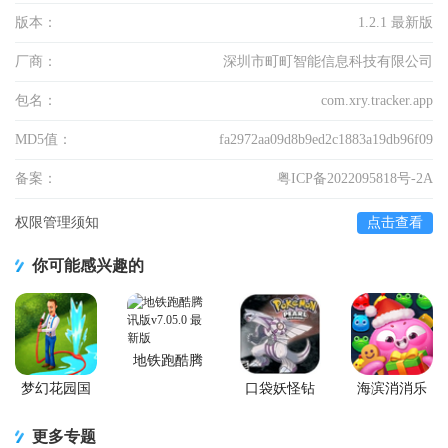
版本：
1.2.1 最新版
厂商：
深圳市町町智能信息科技有限公司
包名：
com.xry.tracker.app
MD5值：
fa2972aa09d8b9ed2c1883a19db96f09
备案：
粤ICP备2022095818号-2A
权限管理须知
点击查看
你可能感兴趣的
地铁跑酷腾
讯版
梦幻花园国
口袋妖怪钻
海滨消消乐
服正版
石游戏移植
2026安卓版
版
更多专题