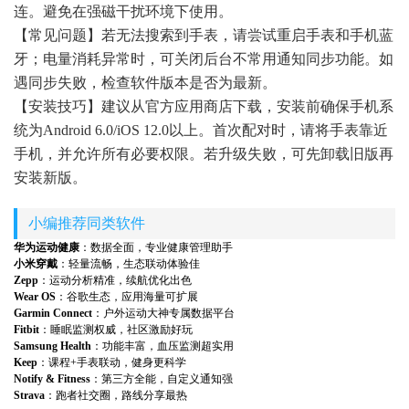
连。避免在强磁干扰环境下使用。
【常见问题】若无法搜索到手表，请尝试重启手表和手机蓝
牙；电量消耗异常时，可关闭后台不常用通知同步功能。如
遇同步失败，检查软件版本是否为最新。
【安装技巧】建议从官方应用商店下载，安装前确保手机系
统为Android 6.0/iOS 12.0以上。首次配对时，请将手表靠近
手机，并允许所有必要权限。若升级失败，可先卸载旧版再
安装新版。
小编推荐同类软件
华为运动健康
：数据全面，专业健康管理助手
小米穿戴
：轻量流畅，生态联动体验佳
Zepp
：运动分析精准，续航优化出色
Wear OS
：谷歌生态，应用海量可扩展
Garmin Connect
：户外运动大神专属数据平台
Fitbit
：睡眠监测权威，社区激励好玩
Samsung Health
：功能丰富，血压监测超实用
Keep
：课程+手表联动，健身更科学
Notify & Fitness
：第三方全能，自定义通知强
Strava
：跑者社交圈，路线分享最热