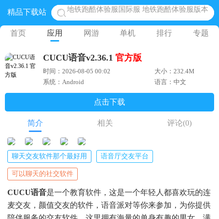
精品下载站
网易光遇手游正版 点亮星空共庆周年
黎明觉醒生机腾讯正版 黎明觉醒生机国际服
首页
应用
网游
单机
排行
专题
蛋仔派对下载 蛋仔派对体验服
CUCU语音v2.36.1
官方版
奥特曼王者传奇 正版奥特曼游戏
时间：2026-08-05 00:02
大小：232.4M
系统：Android
语言：中文
点击下载
简介
相关
评论
(0)
聊天交友软件那个最好用
语音厅交友平台
可以聊天的社交软件
CUCU语音
是一个教育软件，这是一个年轻人都喜欢玩的连
麦交友，颜值交友的软件，语音派对等你来参加，为你提供
陪伴服务的交友软件，这里拥有海量的单身有趣的男女，满