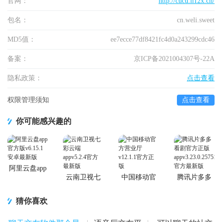
官网：
http://cucu.h12x.cn/
包名：
cn.weli.sweet
MD5值：
ee7ecce77df8421fc4d0a243299cdc46
备案：
京ICP备2021004307号-22A
隐私政策：
点击查看
权限管理须知
点击查看
你可能感兴趣的
阿里云盘app
官方版
云南卫视七
中国移动官
腾讯片多多
彩云端app
方营业厅
看剧官方正
版app
猜你喜欢