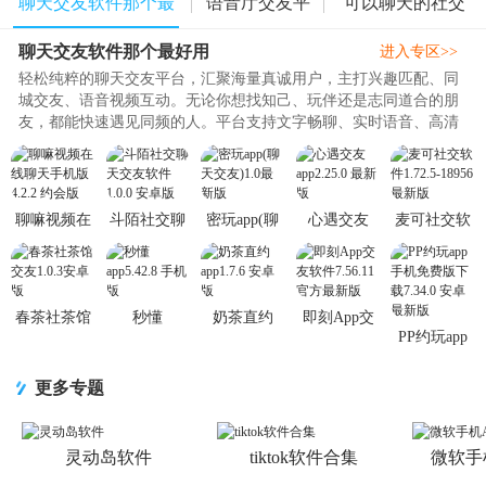
聊天交友软件那个最
语音厅交友平
可以聊天的社交
聊天交友软件那个最好用
好用
台
软件
进入专区>>
轻松纯粹的聊天交友平台，汇聚海量真诚用户，主打兴趣匹配、同
城交友、语音视频互动。无论你想找知己、玩伴还是志同道合的朋
友，都能快速遇见同频的人。平台支持文字畅聊、实时语音、高清
视频，多种互动方式拉近距离..
聊嘛视频在
斗陌社交聊
密玩app(聊
心遇交友
麦可社交软
线聊天手机
天交友软件
天交友)1.0
app2.25.0 最
件1.72.5-
版4.2.2 约会
1.0.0 安卓版
最新版
新版
18956 最新
版
版
春茶社茶馆
秒懂
奶茶直约
即刻App交
PP约玩app
交友1.0.3安
app5.42.8 手
app1.7.6 安
友软件
手机免费版
卓版
机版
卓版
7.56.11 官方
下载7.34.0
最新版
更多专题
安卓最新版
灵动岛软件
tiktok软件合集
微软手