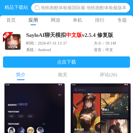
精品下载站
地铁跑酷体验服国际服 地铁跑酷体验服版本
网易光遇手游正版 点亮星空共庆周年
首页
应用
网游
单机
排行
专题
黎明觉醒生机腾讯正版 黎明觉醒生机国际服
SayloAI聊天模拟
中文版
v2.5.4 修复版
蛋仔派对下载 蛋仔派对体验服
时间：2026-07-31 13:37
大小：59.1M
奥特曼王者传奇 正版奥特曼游戏
系统：Android
语言：中文
点击下载
简介
相关
评论
(26)