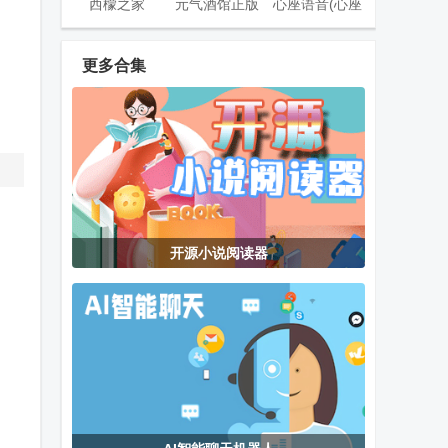
西檬之家
元气酒馆正版
心座语音(心座
smonの家安
app
交友).apk
卓版
更多合集
Ginger
腾讯微信app
情侣玩吧app
Keyboard输入
法
Kixyu Book小
宇视智慧物联
Amelink AI聊
开源小说阅读器
。
说阅读器
管理平台
天软件
铥棒文件NAS
PLOT AI文游
pandatv熊猫
客户端
联盟