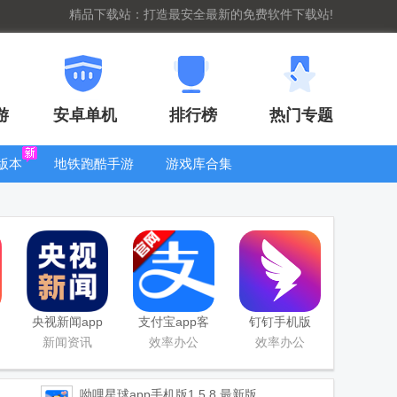
精品下载站：打造最安全最新的免费软件下载站!
游
安卓单机
排行榜
热门专题
版本
地铁跑酷手游
游戏库合集
大全
WIFI密码查
看器
央视新闻app
支付宝app客
钉钉手机版
移动版客户端
户端
app
新闻资讯
效率办公
效率办公
呦哩星球app手机版
1.5.8 最新版