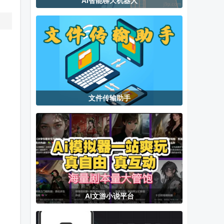
AI智能聊天机器人
开心TV电视盒
MediaBox tv
阳光快传TV版
子内置版
电视版
文件传输助手
AI文游小说平台