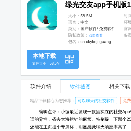
绿光交友app手机版1.
大小：
58.5M
时
语言：
中文
环
类别：
国产软件/ 免费软件
官
隐私政策：
备
点击查看
包名：
cn.ckykeji.guang
本地下载
文件大小：58.5M
软件介绍
相关下载
软件截图
精品下载精心为您推荐：
可以聊天的社交软件
免费
编辑点评：小编最近发现一款挺实在的社交Ap
适的异性，省去大海捞针的麻烦。特别提一下那个2
还能在主页挂个专属标，明显感觉聊天响应率高了，