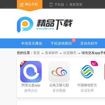
网站导航
手机版
|
最新更新
本地音乐播放
手机游戏模拟
灵动岛软件
器
器安卓版合集
您的位置：
首页
→
安卓软件
→
社交聊天
→ 绿光交友app手机
阿里云盘app
云南卫视七彩
中国移动官方
官方版
云端app
营业厅
效率办公
音乐视频
生活实用