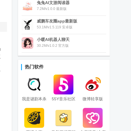
兔兔AI文游阅读器
7.2M/v1.0.0 最新版
威鹏车友圈app最新版
53.1M/v1.5.119 安卓版
小暖AI机器人聊天
30.2M/v1.0.2 官方版
动
互
展
热门软件
谢
我是谜剧本杀
55Y音乐社区
微博轻享版
手机版
app国际免费
版