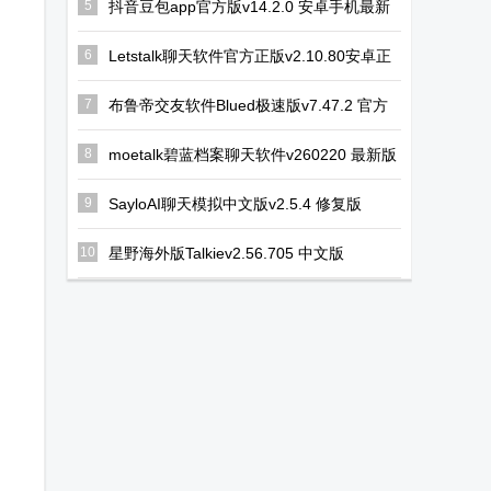
5
抖音豆包app官方版v14.2.0 安卓手机最新
版
6
Letstalk聊天软件官方正版v2.10.80安卓正
版
7
布鲁帝交友软件Blued极速版v7.47.2 官方
最新版
8
moetalk碧蓝档案聊天软件v260220 最新版
9
SayloAI聊天模拟中文版v2.5.4 修复版
10
星野海外版Talkiev2.56.705 中文版