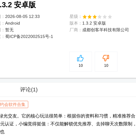
3.2 安卓版
间：
2026-08-05 12:33
星级：
境：
Android
版本：
1.3.2 安卓版
网：
暂无
厂商：
成都创客羊科技有限公司
案：
蜀ICP备2022002515号-1
5
分
10
10
评论
(1)
约会软件合集
p绿光交友。它的核心玩法很简单：根据你的资料和习惯，精准推荐合
9元认证，小编觉得挺值：不仅能解锁优先推荐、去掉聊天次数限制
也