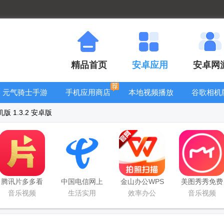
精品首页
安卓应用
安卓网
元气骑士手游
手机应用商店
本地视频播放
谷歌相机
大全
器
大全
版 1.3.2 安卓版
腾讯片多多看
中国电信网上
金山办公WPS
美图秀秀免费
剧官方正版
营业厅
Office手机官
无限制vip版
音乐视频
生活实用
效率办公
音乐视频
app
方最新版