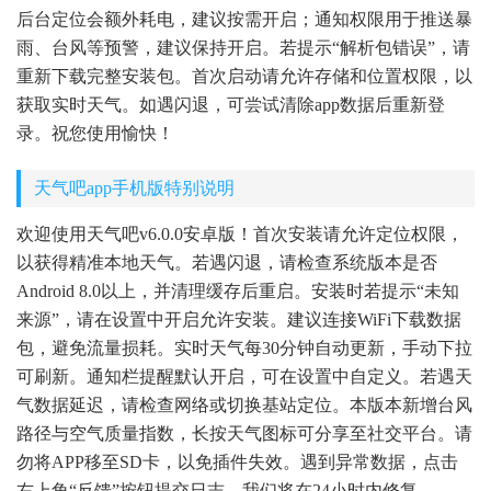
后台定位会额外耗电，建议按需开启；通知权限用于推送暴
雨、台风等预警，建议保持开启。若提示“解析包错误”，请
重新下载完整安装包。首次启动请允许存储和位置权限，以
获取实时天气。如遇闪退，可尝试清除app数据后重新登
录。祝您使用愉快！
天气吧app手机版特别说明
欢迎使用天气吧v6.0.0安卓版！首次安装请允许定位权限，
以获得精准本地天气。若遇闪退，请检查系统版本是否
Android 8.0以上，并清理缓存后重启。安装时若提示“未知
来源”，请在设置中开启允许安装。建议连接WiFi下载数据
包，避免流量损耗。实时天气每30分钟自动更新，手动下拉
可刷新。通知栏提醒默认开启，可在设置中自定义。若遇天
气数据延迟，请检查网络或切换基站定位。本版本新增台风
路径与空气质量指数，长按天气图标可分享至社交平台。请
勿将APP移至SD卡，以免插件失效。遇到异常数据，点击
右上角“反馈”按钮提交日志，我们将在24小时内修复。