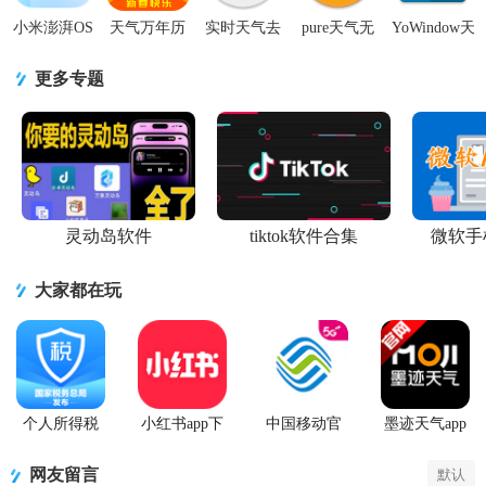
小米澎湃OS
天气万年历
实时天气去
pure天气无
YoWindow天
天气手机版
app会员版
广告专业版
广告版8.7.1
气安卓免费
v16.0.3.5 手
5.0.1 安卓解
app(Weather
手机pro版
版v2.55.2 付
更多专题
机提取版
锁版
Live)v7.
费解锁版
灵动岛软件
tiktok软件合集
微软手
大家都在玩
个人所得税
小红书app下
中国移动官
墨迹天气app
2026客户端
载安装
方营业厅
官方版
网友留言
默认