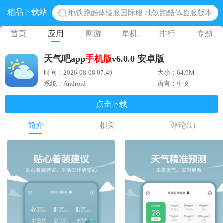
精品下载站
地铁跑酷体验服国际服 地铁跑酷体验服版本
网易光遇手游正版 点亮星空共庆周年
首页
应用
网游
单机
排行
专题
黎明觉醒生机腾讯正版 黎明觉醒生机国际服
天气吧app
手机版
v6.0.0 安卓版
蛋仔派对下载 蛋仔派对体验服
时间：2026-08-08 07:49
大小：64.9M
奥特曼王者传奇 正版奥特曼游戏
系统：Android
语言：中文
点击下载
简介
相关
评论
(1)