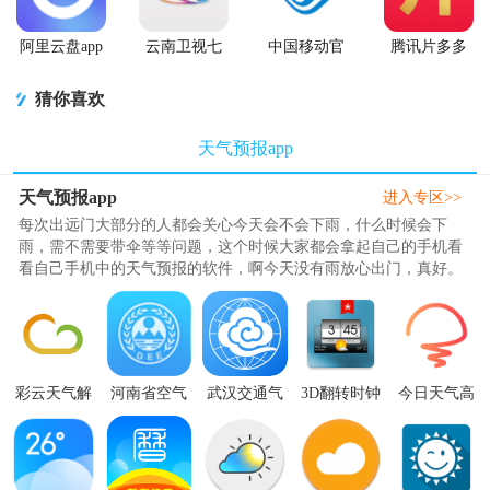
阿里云盘app
云南卫视七
中国移动官
腾讯片多多
官方版
彩云端app
方营业厅
看剧官方正
版app
猜你喜欢
天气预报app
天气预报app
进入专区>>
每次出远门大部分的人都会关心今天会不会下雨，什么时候会下
雨，需不需要带伞等等问题，这个时候大家都会拿起自己的手机看
看自己手机中的天气预报的软件，啊今天没有雨放心出门，真好。
那么今天小编就为大家推荐几款..
彩云天气解
河南省空气
武汉交通气
3D翻转时钟
今日天气高
锁vip版
质量实况与
象app2.1最
天气(3D flip
级版(Today
v7.52.0 最新
预报app安卓
新版
clock &
Weather)v2.5.0
版
版10.1最新
weather)6
6 最