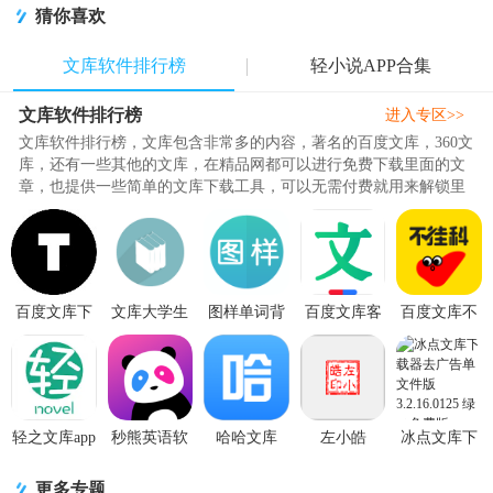
猜你喜欢
文库软件排行榜
轻小说APP合集
文库软件排行榜
进入专区>>
文库软件排行榜，文库包含非常多的内容，著名的百度文库，360文
库，还有一些其他的文库，在精品网都可以进行免费下载里面的文
章，也提供一些简单的文库下载工具，可以无需付费就用来解锁里
面的文章内容，并且下载和缓..
百度文库下
文库大学生
图样单词背
百度文库客
百度文库不
载器1.3.0吾
版免费版1.1
单词软件
户端
挂科app正版
爱破解版
安卓最新版
4.6.8 安卓手
v10.3.20 官
v3.1.80安卓
机版
方安卓版
最新版
轻之文库app
秒熊英语软
哈哈文库
左小皓
冰点文库下
手机官方版
件3.3.0.1官
APP免费下
360doc文库
载器去广告
4.12.3最新
方版
载5.17.1最
内容复制工
单文件版
更多专题