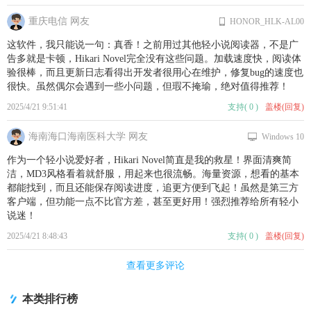
重庆电信 网友
HONOR_HLK-AL00
这软件，我只能说一句：真香！之前用过其他轻小说阅读器，不是广
告多就是卡顿，Hikari Novel完全没有这些问题。加载速度快，阅读体
验很棒，而且更新日志看得出开发者很用心在维护，修复bug的速度也
很快。虽然偶尔会遇到一些小问题，但瑕不掩瑜，绝对值得推荐！
2025/4/21 9:51:41
支持
(
0
)
盖楼(回复)
海南海口海南医科大学 网友
Windows 10
作为一个轻小说爱好者，Hikari Novel简直是我的救星！界面清爽简
洁，MD3风格看着就舒服，用起来也很流畅。海量资源，想看的基本
都能找到，而且还能保存阅读进度，追更方便到飞起！虽然是第三方
客户端，但功能一点不比官方差，甚至更好用！强烈推荐给所有轻小
说迷！
2025/4/21 8:48:43
支持
(
0
)
盖楼(回复)
查看更多评论
本类排行榜