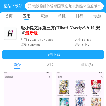
精品下载站
地铁跑酷体验服国际服 地铁跑酷体验服版本
网易光遇手游正版 点亮星空共庆周年
首页
应用
网游
单机
排行
专题
黎明觉醒生机腾讯正版 黎明觉醒生机国际服
轻小说文库第三方(Hikari Novel)v3.9.10 安
蛋仔派对下载 蛋仔派对体验服
卓
最新版
奥特曼王者传奇 正版奥特曼游戏
时间：2026-08-07 03:58
大小：8.4M
系统：Android
语言：中文
点击下载
简介
相关
评论
(5)