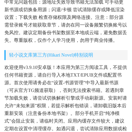
中常见问题包括：源地址失效导致书籍无法加载 可手动更
新书源或切换备用源；闪退/卡顿 尝试清除缓存或降低渲染
设置；下载失败 检查存储权限及网络连接。注意：部分源
需登录账号才能获取章节，请勿在同一设备频繁切换账号以
免风控。建议定期备份书架数据至本地或云端，避免数据丢
失。尊重版权，仅作个人学习使用，勿用于商业传播。
轻小说文库第三方(Hikari Novel)特别说明
欢迎使用v3.9.10安卓版！本应用为第三方阅读工具，不提供
任何书籍资源，请自行导入本地TXT/EPUB文件或配置书
源。首次使用请务必在“设置-书源管理”中导入最新书源
（可从官方TG频道获取），否则无法搜索书籍。若遇到章
节加载失败，请尝试切换解析引擎或手动刷新源。安装时请
允许“未知来源”权限，若提示解析包错误，请卸载旧版本后
重新安装（注意备份本地书架）。部分手机开启“纯净模
式”会阻止安装，请临时关闭。应用内缓存文件较大，建议
定期在设置中清理缓存。如遇闪退，尝试清除应用数据或检