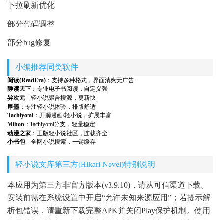
下拉刷新优化
部分代码调整
部分bug修复
小编推荐同类软件
阅读(ReadEra)
：支持多种格式，界面清爽无广告
静读天下
：专业电子书阅读，自定义强
异次元
：轻小说聚合搜源，更新快
厚墨
：专注轻小说体验，排版舒适
Tachiyomi
：开源漫画/轻小说，扩展丰富
Mihon
：Tachiyomi分支，轻量稳定
动漫之家
：正版轻小说社区，连载齐全
小书包
：全网小说搜索，一键缓存
轻小说文库第三方(Hikari Novel)特别说明
本应用为第三方非官方版本(v3.9.10)，请从可信渠道下载。
安装前需在系统设置中开启“允许未知来源应用”；若提示解
析包错误，请重新下载完整APK并关闭Play保护机制。使用