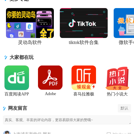
版
新版
具1.0最新免
3.2.16.0125
费版
灵动岛软件
tiktok软件合集
微软手
大家都在玩
Adobe
百度阅读APP
喜马拉雅极
热门小说大
Acrobat
手机版下载
速版app
全app
Reader阅读器
网友留言
默认