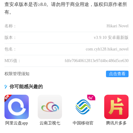
查安卓版本是否≥8.0。请勿用于商业用途，版权归原作者所
有。
名称：
Hikari Novel
版本：
v3.9.10 安卓最新版
包名：
com.cyh128.hikari_novel
MD5值：
fdfe70640612813e97d4bc486d5ce630
权限管理须知
点击查看
你可能感兴趣的
阿里云盘app
云南卫视七
中国移动官
腾讯片多多
官方版
彩云端app
方营业厅
看剧官方正
版app