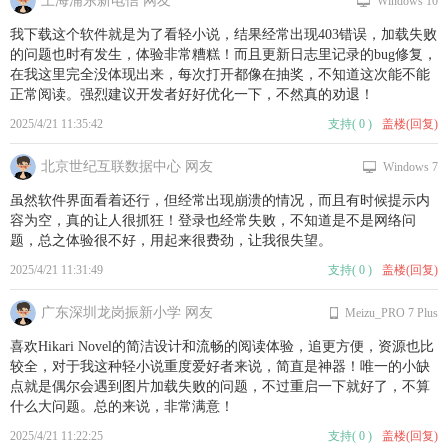
上海浦东新电信 网友
Windows 10
我下载这个软件就是为了看轻小说，结果经常出现403错误，加载失败
的问题也时有发生，体验非常糟糕！而且更新日志里记录的bug修复，
在我这里完全没体现出来，每次打开都像在抽奖，不知道这次能不能
正常阅读。强烈建议开发者好好优化一下，不然真的劝退！
2025/4/21 11:35:42
支持
(
0
)
盖楼(回复)
北京世纪互联数据中心 网友
Windows 7
虽然软件界面看着还行，但经常出现崩溃的情况，而且有时候提示内
容为空，真的让人很抓狂！登录也经常失败，不知道是不是网络问
题，总之体验很不好，用起来很费劲，让我很失望。
2025/4/21 11:31:49
支持
(
0
)
盖楼(回复)
广东深圳龙岗振新小学 网友
Meizu_PRO 7 Plus
喜欢Hikari Novel的简洁设计和流畅的阅读体验，追更方便，资源也比
较全，对于我这种轻小说重度爱好者来说，简直是神器！唯一的小缺
点就是偶尔会遇到图片加载失败的问题，不过重启一下就好了，不算
什么大问题。总的来说，非常满意！
2025/4/21 11:22:25
支持
(
0
)
盖楼(回复)