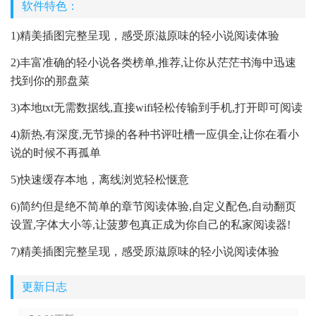
软件特色：
1)精美插图完整呈现，感受原滋原味的轻小说阅读体验
2)丰富准确的轻小说各类榜单,推荐,让你从茫茫书海中迅速
找到你的那盘菜
3)本地txt无需数据线,直接wifi轻松传输到手机,打开即可阅读
4)新热,有深度,无节操的各种书评吐槽一应俱全,让你在看小
说的时候不再孤单
5)快速缓存本地，离线浏览轻松惬意
6)简约但是绝不简单的章节阅读体验,自定义配色,自动翻页
设置,字体大小等,让菠萝包真正成为你自己的私家阅读器!
7)精美插图完整呈现，感受原滋原味的轻小说阅读体验
更新日志