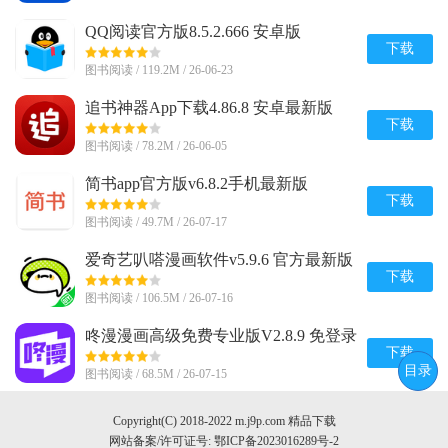
QQ阅读官方版8.5.2.666 安卓版
下载
图书阅读 / 119.2M / 26-06-23
追书神器App下载4.86.8 安卓最新版
下载
图书阅读 / 78.2M / 26-06-05
简书app官方版v6.8.2手机最新版
下载
图书阅读 / 49.7M / 26-07-17
爱奇艺叭嗒漫画软件v5.9.6 官方最新版
下载
图书阅读 / 106.5M / 26-07-16
咚漫漫画高级免费专业版V2.8.9 免登录
版
下载
目录
图书阅读 / 68.5M / 26-07-15
Copyright(C) 2018-2022 m.j9p.com 精品下载
网站备案/许可证号:
鄂ICP备2023016289号-2