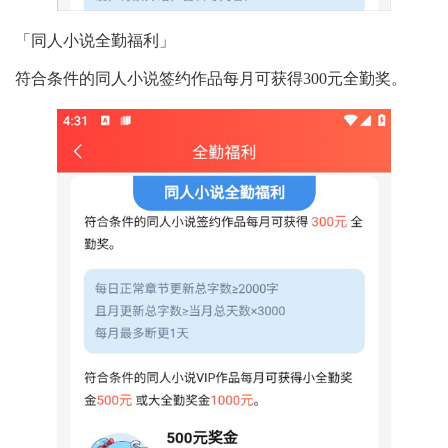
「同人小说全勤福利」
符合条件的同人小说签约作品每月可获得300元全勤奖。