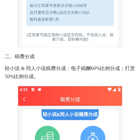
二、稿费分成
轻小说 & 同人小说稿费分成：电子稿酬60%比例分成；打赏
50%比例分成。