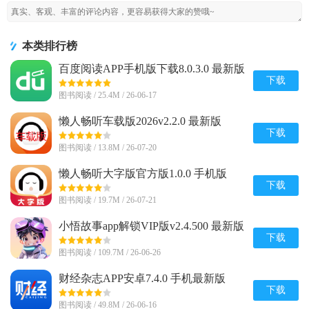
本类排行榜
百度阅读APP手机版下载8.0.3.0 最新版
下载
图书阅读 / 25.4M / 26-06-17
懒人畅听车载版2026v2.2.0 最新版
下载
图书阅读 / 13.8M / 26-07-20
懒人畅听大字版官方版1.0.0 手机版
下载
图书阅读 / 19.7M / 26-07-21
小悟故事app解锁VIP版v2.4.500 最新版
下载
图书阅读 / 109.7M / 26-06-26
财经杂志APP安卓7.4.0 手机最新版
下载
图书阅读 / 49.8M / 26-06-16