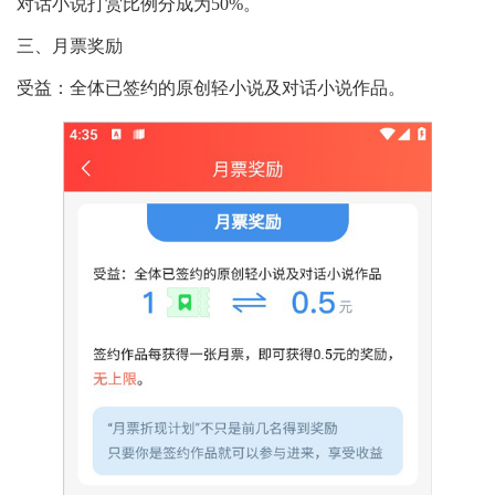
对话小说打赏比例分成为50%。
三、月票奖励
受益：全体已签约的原创轻小说及对话小说作品。