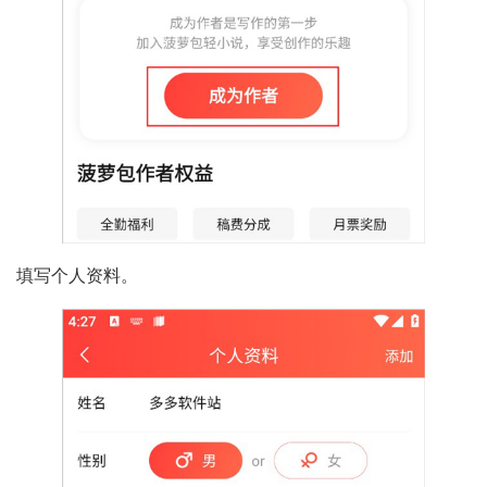
填写个人资料。