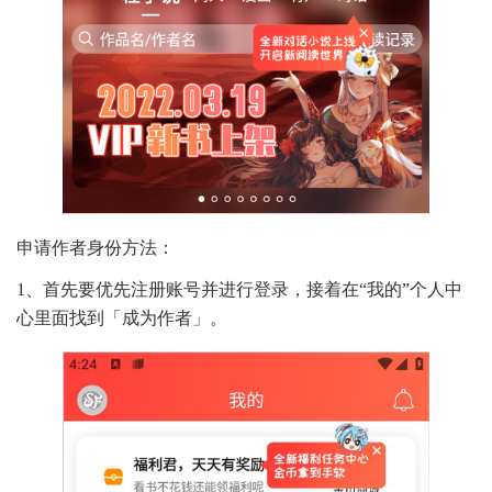
申请作者身份方法：
1、首先要优先注册账号并进行登录，接着在“我的”个人中
心里面找到「成为作者」。