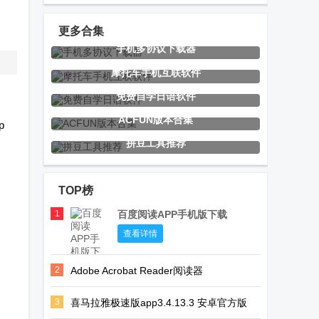
员版
读器
最新版
更多合集
手机多协议下载器
picACG哔咔漫
轻墨app安卓
Adobe
摩托车手机互联软件
画下载
版
Acrobat
免费自学日语软件
Reader阅读器
ACFUN版本合集
p
拼豆工具推荐
电池大师
白日梦ai抢先
IDM下载器精
Battery Guru
版
简版(1DM
TOP榜
免费版
Lite)
1
百度阅读APP手机版下载
百度地图车机
tiktok notes最
月光宝盒MAX
查看详情
版修改版
新版2026
电视版
2
Adobe Acrobat Reader阅读器
v26.2.0.43379 最新手机版
3
喜马拉雅极速版app3.4.13.3 安卓官方版
黑夜下载器
IKTV专享版官
易控车机版