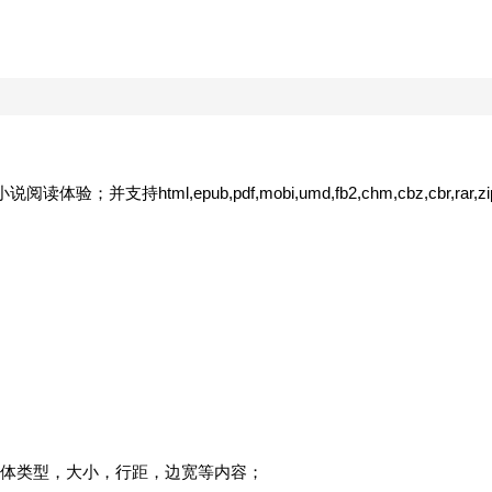
持html,epub,pdf,mobi,umd,fb2,chm,cbz,cbr,rar,zi
体类型，大小，行距，边宽等内容；