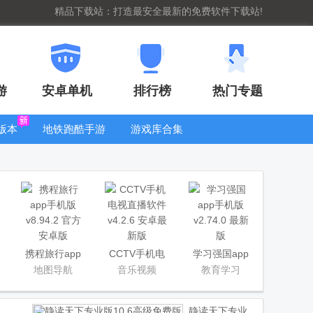
精品下载站：打造最安全最新的免费软件下载站!
游
安卓单机
排行榜
热门专题
版本
地铁跑酷手游
游戏库合集
大全
WIFI密码查
看器
携程旅行app
CCTV手机电
学习强国app
手机版
视直播软件
手机版
地图导航
音乐视频
教育学习
静读天下专业