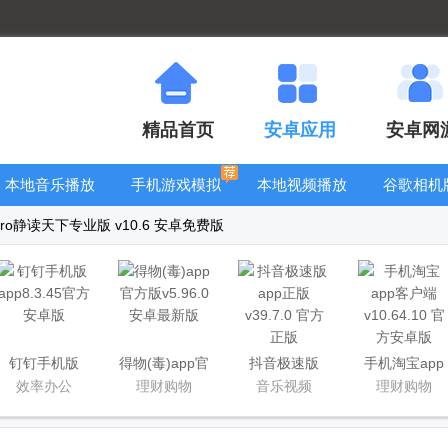
精品首页
安卓应用
安卓网
本地音乐播放
手机游戏模拟
本地视频播放
谷歌相机
器
器安卓版合集
器
大全
r Pro静读天下专业版 v10.6 安卓免费版
钉钉手机版
得物(毒)app官
抖音极速版
手机淘宝app
app
方版
app正版
客户端
效率办公
理财购物
音乐视频
理财购物