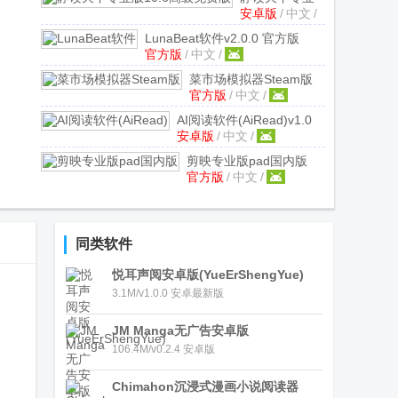
安卓版
/
中文
/
版10.6高级免
费版
v10.6 安卓
LunaBeat软件
v2.0.0 官方版
中文最新版
官方版
/
中文
/
菜市场模拟器Steam版
官方版
/
中文
/
v1.0.1 官方正版
AI阅读软件(AiRead)
v1.0
安卓版
/
中文
/
安卓最新版
剪映专业版pad国内版
官方版
/
中文
/
v9.7.5 官方正版
同类软件
悦耳声阅安卓版(YueErShengYue)
3.1M/v1.0.0 安卓最新版
JM Manga无广告安卓版
106.4M/v0.2.4 安卓版
Chimahon沉浸式漫画小说阅读器