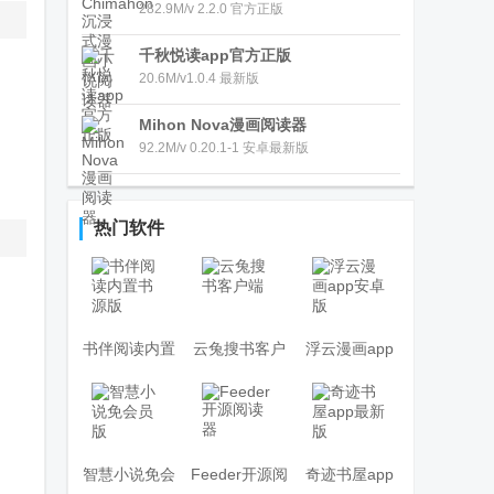
282.9M/v 2.2.0 官方正版
千秋悦读app官方正版
20.6M/v1.0.4 最新版
Mihon Nova漫画阅读器
92.2M/v 0.20.1-1 安卓最新版
热门软件
书伴阅读内置
云兔搜书客户
浮云漫画app
书源版
端
安卓版
智慧小说免会
Feeder开源阅
奇迹书屋app