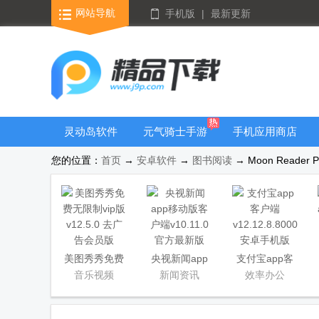
网站导航
手机版
|
最新更新
灵动岛软件
元气骑士手游
手机应用商店
大全
您的位置：
首页
→
安卓软件
→
图书阅读
→ Moon Reade
美图秀秀免费
央视新闻app
支付宝app客
无限制vip版
移动版客户端
户端
音乐视频
新闻资讯
效率办公